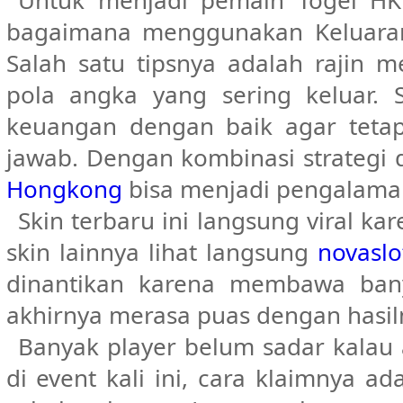
bagaimana menggunakan Keluaran 
Salah satu tipsnya adalah rajin 
pola angka yang sering keluar. 
keuangan dengan baik agar tetap
jawab. Dengan kombinasi strategi
Hongkong
bisa menjadi pengalam
Skin terbaru ini langsung viral k
skin lainnya lihat langsung
novaslo
dinantikan karena membawa ban
akhirnya merasa puas dengan hasil
Banyak player belum sadar kalau 
di event kali ini, cara klaimnya ad