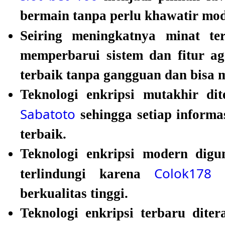
bermain tanpa perlu khawatir moda
Seiring meningkatnya minat te
memperbarui sistem dan fitur a
terbaik tanpa gangguan dan bisa 
Teknologi enkripsi mutakhir di
Sabatoto
sehingga setiap informa
terbaik.
Teknologi enkripsi modern digu
Colok178
terlindungi karena
m
berkualitas tinggi.
Teknologi enkripsi terbaru dite