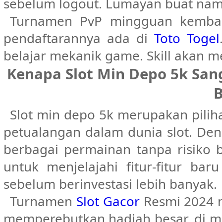
sebelum logout. Lumayan buat nam
Turnamen PvP mingguan kembali
pendaftarannya ada di
Toto Togel
belajar mekanik game. Skill akan m
Kenapa Slot Min Depo 5k San
B
Slot min depo 5k merupakan pili
petualangan dalam dunia slot. De
berbagai permainan tanpa risiko 
untuk menjelajahi fitur-fitur 
sebelum berinvestasi lebih banyak.
Turnamen
Slot Gacor
Resmi 2024 m
memperebutkan hadiah besar, di 