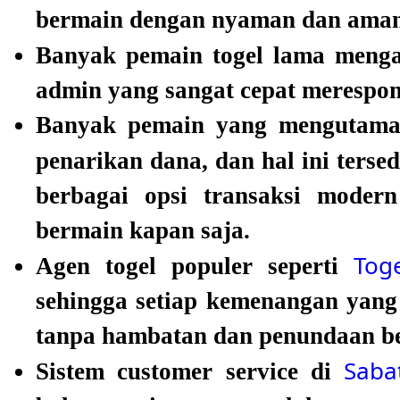
bermain dengan nyaman dan aman
Banyak pemain togel lama meng
admin yang sangat cepat merespon
Banyak pemain yang mengutamaka
penarikan dana, dan hal ini terse
berbagai opsi transaksi mode
bermain kapan saja.
Tog
Agen togel populer seperti
sehingga setiap kemenangan yang
tanpa hambatan dan penundaan be
Saba
Sistem customer service di