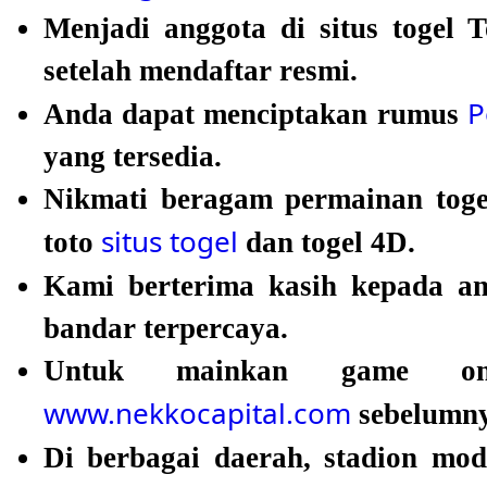
Menjadi anggota di situs togel 
setelah mendaftar resmi.
P
Anda dapat menciptakan rumus
yang tersedia.
Nikmati beragam permainan tog
situs togel
toto
dan togel 4D.
Kami berterima kasih kepada 
bandar terpercaya.
Untuk mainkan game onli
www.nekkocapital.com
sebelumny
Di berbagai daerah, stadion mo