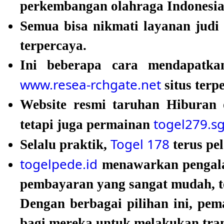
perkembangan olahraga Indonesia
Semua bisa nikmati layanan judi
terpercaya.
Ini beberapa cara mendapatk
www.resea-rchgate.net
situs terp
Website resmi taruhan Hiburan 
togel279.s
tetapi juga permainan
Togel 178
Selalu praktik,
terus pel
togelpede.id
menawarkan pengala
pembayaran yang sangat mudah, te
Dengan berbagai pilihan ini, pe
bagi mereka untuk melakukan tran