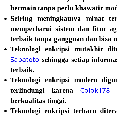
bermain tanpa perlu khawatir moda
Seiring meningkatnya minat te
memperbarui sistem dan fitur a
terbaik tanpa gangguan dan bisa 
Teknologi enkripsi mutakhir di
Sabatoto
sehingga setiap informa
terbaik.
Teknologi enkripsi modern digu
Colok178
terlindungi karena
m
berkualitas tinggi.
Teknologi enkripsi terbaru dite