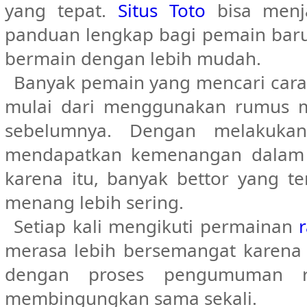
yang tepat.
Situs Toto
bisa menja
panduan lengkap bagi pemain bar
bermain dengan lebih mudah.
Banyak pemain yang mencari car
mulai dari menggunakan rumus m
sebelumnya. Dengan melakukan
mendapatkan kemenangan dalam p
karena itu, banyak bettor yang t
menang lebih sering.
Setiap kali mengikuti permainan
merasa lebih bersemangat karena
dengan proses pengumuman res
membingungkan sama sekali.