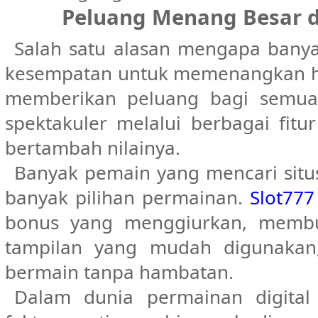
Peluang Menang Besar de
Salah satu alasan mengapa bany
kesempatan untuk memenangkan ha
memberikan peluang bagi semu
spektakuler melalui berbagai fitu
bertambah nilainya.
Banyak pemain yang mencari situs
banyak pilihan permainan.
Slot777
bonus yang menggiurkan, membua
tampilan yang mudah digunakan
bermain tanpa hambatan.
Dalam dunia permainan digital