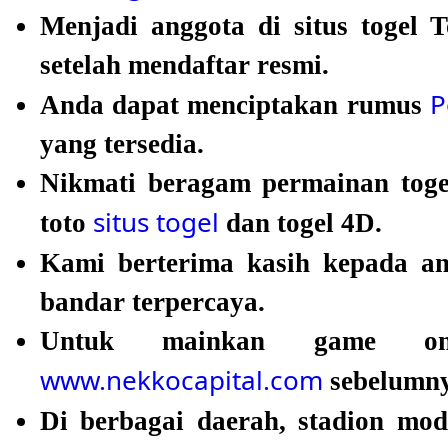
Menjadi anggota di situs togel 
setelah mendaftar resmi.
P
Anda dapat menciptakan rumus
yang tersedia.
Nikmati beragam permainan tog
situs togel
toto
dan togel 4D.
Kami berterima kasih kepada 
bandar terpercaya.
Untuk mainkan game onli
www.nekkocapital.com
sebelumny
Di berbagai daerah, stadion mo