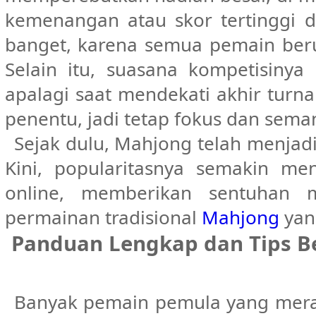
kemenangan atau skor tertinggi da
banget, karena semua pemain beru
Selain itu, suasana kompetisinya
apalagi saat mendekati akhir turna
penentu, jadi tetap fokus dan sema
Sejak dulu, Mahjong telah menjadi
Kini, popularitasnya semakin me
online, memberikan sentuhan 
permainan tradisional
Mahjong
yang
Panduan Lengkap dan Tips Be
Banyak pemain pemula yang mera