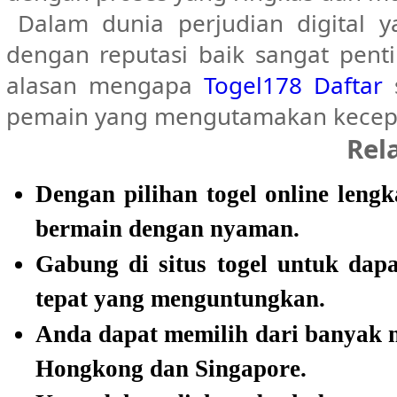
Dalam dunia perjudian digital 
dengan reputasi baik sangat penti
alasan mengapa
Togel178 Daftar
s
pemain yang mengutamakan kecepa
Rel
Dengan pilihan togel online leng
bermain dengan nyaman.
Gabung di situs togel untuk dap
tepat yang menguntungkan.
Anda dapat memilih dari banyak 
Hongkong dan Singapore.