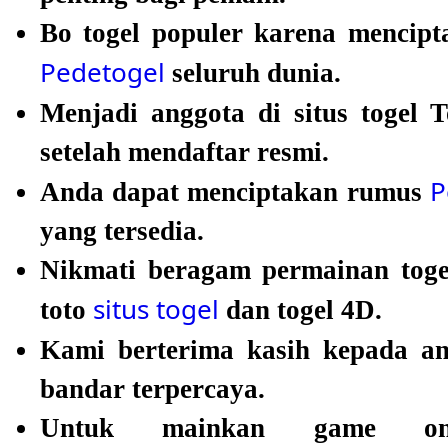
Bo togel populer karena mencipt
Pedetogel
seluruh dunia.
Menjadi anggota di situs togel 
setelah mendaftar resmi.
P
Anda dapat menciptakan rumus
yang tersedia.
Nikmati beragam permainan tog
situs togel
toto
dan togel 4D.
Kami berterima kasih kepada 
bandar terpercaya.
Untuk mainkan game onli