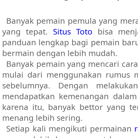
Banyak pemain pemula yang mera
yang tepat.
Situs Toto
bisa menja
panduan lengkap bagi pemain bar
bermain dengan lebih mudah.
Banyak pemain yang mencari car
mulai dari menggunakan rumus m
sebelumnya. Dengan melakukan
mendapatkan kemenangan dalam p
karena itu, banyak bettor yang t
menang lebih sering.
Setiap kali mengikuti permainan