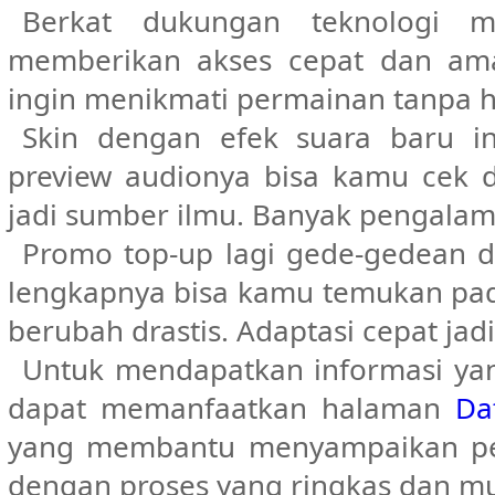
Berkat dukungan teknologi m
memberikan akses cepat dan ama
ingin menikmati permainan tanpa 
Skin dengan efek suara baru i
preview audionya bisa kamu cek 
jadi sumber ilmu. Banyak pengalama
Promo top-up lagi gede-gedean d
lengkapnya bisa kamu temukan p
berubah drastis. Adaptasi cepat jadi
Untuk mendapatkan informasi yan
dapat memanfaatkan halaman
Da
yang membantu menyampaikan pe
dengan proses yang ringkas dan mu