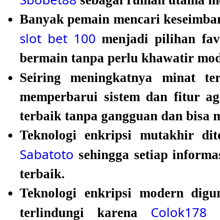
Banyak pemain mencari keseimbang
slot bet 100
menjadi pilihan fav
bermain tanpa perlu khawatir moda
Seiring meningkatnya minat te
memperbarui sistem dan fitur a
terbaik tanpa gangguan dan bisa 
Teknologi enkripsi mutakhir di
Sabatoto
sehingga setiap informa
terbaik.
Teknologi enkripsi modern digu
Colok178
terlindungi karena
m