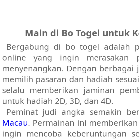
Main di Bo Togel untuk
Bergabung di bo togel adalah p
online yang ingin merasakan
menyenangkan. Dengan berbagai je
memilih pasaran dan hadiah sesuai 
selalu memberikan jaminan pem
untuk hadiah 2D, 3D, dan 4D.
Peminat judi angka semakin b
Macau
. Permainan ini memberika
ingin mencoba keberuntungan se