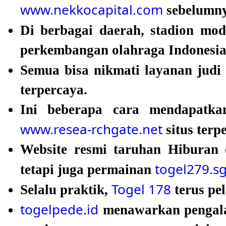
www.nekkocapital.com
sebelumny
Di berbagai daerah, stadion mo
perkembangan olahraga Indonesia
Semua bisa nikmati layanan judi
terpercaya.
Ini beberapa cara mendapatk
www.resea-rchgate.net
situs terp
Website resmi taruhan Hiburan 
togel279.s
tetapi juga permainan
Togel 178
Selalu praktik,
terus pel
togelpede.id
menawarkan pengala