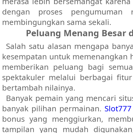
merasa lebih bersemangat karena
dengan proses pengumuman res
membingungkan sama sekali.
Peluang Menang Besar de
Salah satu alasan mengapa bany
kesempatan untuk memenangkan ha
memberikan peluang bagi semu
spektakuler melalui berbagai fitu
bertambah nilainya.
Banyak pemain yang mencari situs
banyak pilihan permainan.
Slot777
bonus yang menggiurkan, membua
tampilan yang mudah digunakan