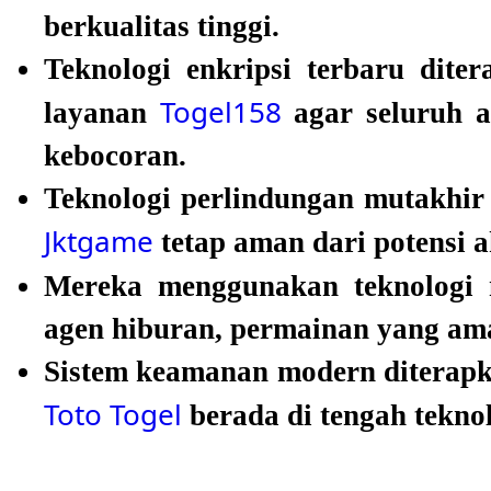
berkualitas tinggi.
Teknologi enkripsi terbaru dite
Togel158
layanan
agar seluruh a
kebocoran.
Teknologi perlindungan mutakhir
Jktgame
tetap aman dari potensi a
Mereka menggunakan teknologi
agen hiburan, permainan yang ama
Sistem keamanan modern diterapk
Toto Togel
berada di tengah tekno