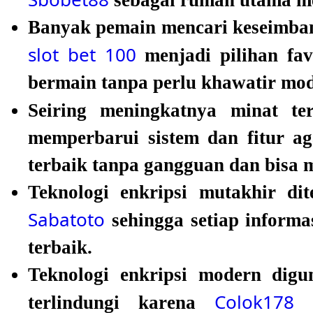
Banyak pemain mencari keseimbang
slot bet 100
menjadi pilihan fav
bermain tanpa perlu khawatir moda
Seiring meningkatnya minat te
memperbarui sistem dan fitur a
terbaik tanpa gangguan dan bisa 
Teknologi enkripsi mutakhir di
Sabatoto
sehingga setiap informa
terbaik.
Teknologi enkripsi modern digu
Colok178
terlindungi karena
m