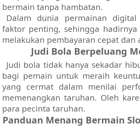
bermain tanpa hambatan.
Dalam dunia permainan digital
faktor penting, sehingga hadirny
melakukan pembayaran cepat dan a
Judi Bola Berpeluang 
Judi bola tidak hanya sekadar hi
bagi pemain untuk meraih keuntu
yang cermat dalam menilai perf
memenangkan taruhan. Oleh kare
para pecinta taruhan.
Panduan Menang Bermain Slo