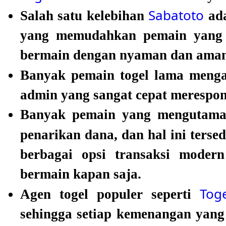
Sabatoto
Salah satu kelebihan
ada
yang memudahkan pemain yang t
bermain dengan nyaman dan aman
Banyak pemain togel lama meng
admin yang sangat cepat merespon
Banyak pemain yang mengutamaka
penarikan dana, dan hal ini terse
berbagai opsi transaksi mode
bermain kapan saja.
Tog
Agen togel populer seperti
sehingga setiap kemenangan yang