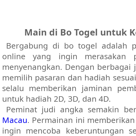
Main di Bo Togel untuk
Bergabung di bo togel adalah p
online yang ingin merasakan
menyenangkan. Dengan berbagai je
memilih pasaran dan hadiah sesuai 
selalu memberikan jaminan pem
untuk hadiah 2D, 3D, dan 4D.
Peminat judi angka semakin b
Macau
. Permainan ini memberika
ingin mencoba keberuntungan se