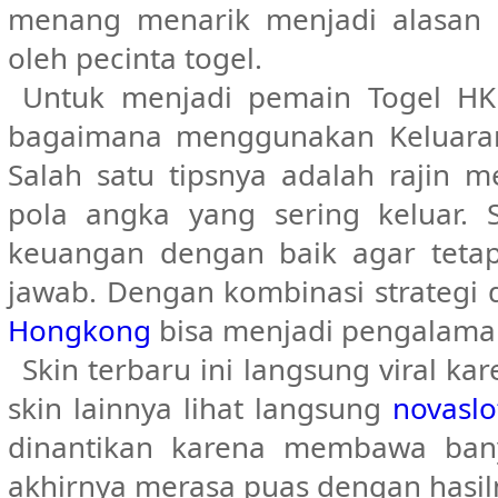
menang menarik menjadi alasan 
oleh pecinta togel.
Untuk menjadi pemain Togel HK
bagaimana menggunakan Keluaran 
Salah satu tipsnya adalah rajin 
pola angka yang sering keluar. 
keuangan dengan baik agar tetap
jawab. Dengan kombinasi strategi
Hongkong
bisa menjadi pengalam
Skin terbaru ini langsung viral k
skin lainnya lihat langsung
novaslo
dinantikan karena membawa ban
akhirnya merasa puas dengan hasil