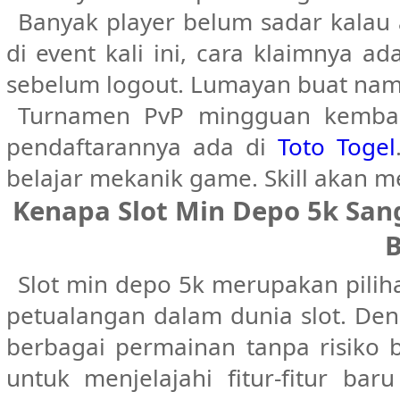
Banyak player belum sadar kalau 
di event kali ini, cara klaimnya ad
sebelum logout. Lumayan buat nam
Turnamen PvP mingguan kembali
pendaftarannya ada di
Toto Togel
belajar mekanik game. Skill akan m
Kenapa Slot Min Depo 5k San
B
Slot min depo 5k merupakan pili
petualangan dalam dunia slot. De
berbagai permainan tanpa risiko 
untuk menjelajahi fitur-fitur 