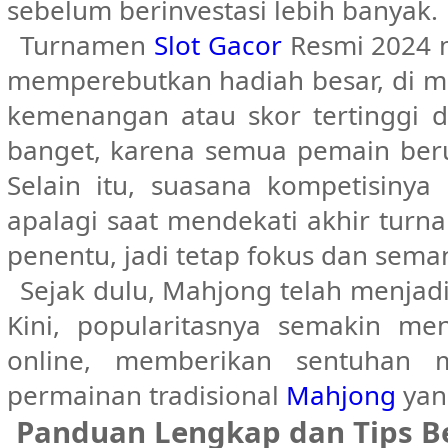
sebelum berinvestasi lebih banyak.
Turnamen
Slot Gacor
Resmi 2024 m
memperebutkan hadiah besar, di 
kemenangan atau skor tertinggi da
banget, karena semua pemain beru
Selain itu, suasana kompetisinya
apalagi saat mendekati akhir turna
penentu, jadi tetap fokus dan sema
Sejak dulu, Mahjong telah menjadi
Kini, popularitasnya semakin me
online, memberikan sentuhan 
permainan tradisional
Mahjong
yang
Panduan Lengkap dan Tips Be