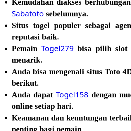
Kemudahan diakses berhubungan d
Sabatoto
sebelumnya.
Situs togel populer sebagai age
reputasi baik.
Togel279
Pemain
bisa pilih slot
menarik.
Anda bisa mengenali situs Toto 
berikut.
Togel158
Anda dapat
dengan mud
online setiap hari.
Keamanan dan keuntungan terbaik
penting bagi pemain.