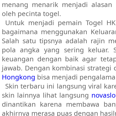
menang menarik menjadi alasan 
oleh pecinta togel.
Untuk menjadi pemain Togel HK
bagaimana menggunakan Keluaran 
Salah satu tipsnya adalah rajin 
pola angka yang sering keluar. 
keuangan dengan baik agar tetap
jawab. Dengan kombinasi strategi
Hongkong
bisa menjadi pengalam
Skin terbaru ini langsung viral k
skin lainnya lihat langsung
novaslo
dinantikan karena membawa ban
akhirnya merasa puas dengan hasil