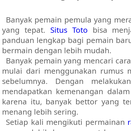
Banyak pemain pemula yang mera
yang tepat.
Situs Toto
bisa menja
panduan lengkap bagi pemain bar
bermain dengan lebih mudah.
Banyak pemain yang mencari car
mulai dari menggunakan rumus m
sebelumnya. Dengan melakukan
mendapatkan kemenangan dalam p
karena itu, banyak bettor yang t
menang lebih sering.
Setiap kali mengikuti permainan