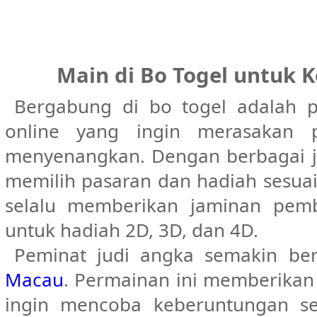
Main di Bo Togel untuk
Bergabung di bo togel adalah p
online yang ingin merasakan
menyenangkan. Dengan berbagai je
memilih pasaran dan hadiah sesuai 
selalu memberikan jaminan pem
untuk hadiah 2D, 3D, dan 4D.
Peminat judi angka semakin b
Macau
. Permainan ini memberika
ingin mencoba keberuntungan se