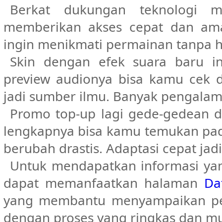
Berkat dukungan teknologi m
memberikan akses cepat dan ama
ingin menikmati permainan tanpa 
Skin dengan efek suara baru i
preview audionya bisa kamu cek 
jadi sumber ilmu. Banyak pengalama
Promo top-up lagi gede-gedean d
lengkapnya bisa kamu temukan p
berubah drastis. Adaptasi cepat jadi
Untuk mendapatkan informasi yan
dapat memanfaatkan halaman
Da
yang membantu menyampaikan pe
dengan proses yang ringkas dan mu