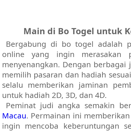
Main di Bo Togel untuk
Bergabung di bo togel adalah p
online yang ingin merasakan
menyenangkan. Dengan berbagai je
memilih pasaran dan hadiah sesuai 
selalu memberikan jaminan pem
untuk hadiah 2D, 3D, dan 4D.
Peminat judi angka semakin b
Macau
. Permainan ini memberika
ingin mencoba keberuntungan se