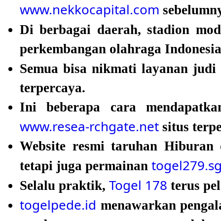
www.nekkocapital.com
sebelumny
Di berbagai daerah, stadion mo
perkembangan olahraga Indonesia
Semua bisa nikmati layanan judi
terpercaya.
Ini beberapa cara mendapatk
www.resea-rchgate.net
situs terp
Website resmi taruhan Hiburan 
togel279.s
tetapi juga permainan
Togel 178
Selalu praktik,
terus pel
togelpede.id
menawarkan pengala