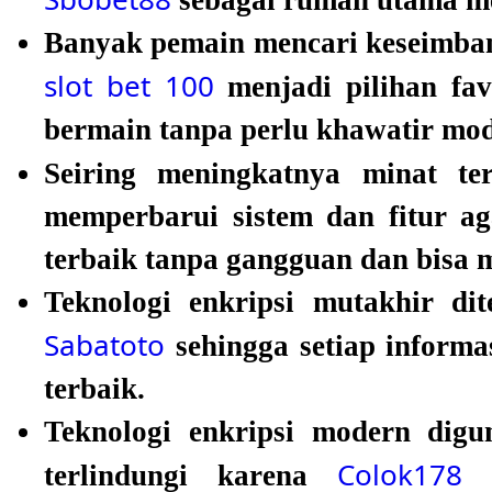
Banyak pemain mencari keseimbang
slot bet 100
menjadi pilihan fav
bermain tanpa perlu khawatir moda
Seiring meningkatnya minat te
memperbarui sistem dan fitur a
terbaik tanpa gangguan dan bisa 
Teknologi enkripsi mutakhir di
Sabatoto
sehingga setiap informa
terbaik.
Teknologi enkripsi modern digu
Colok178
terlindungi karena
m