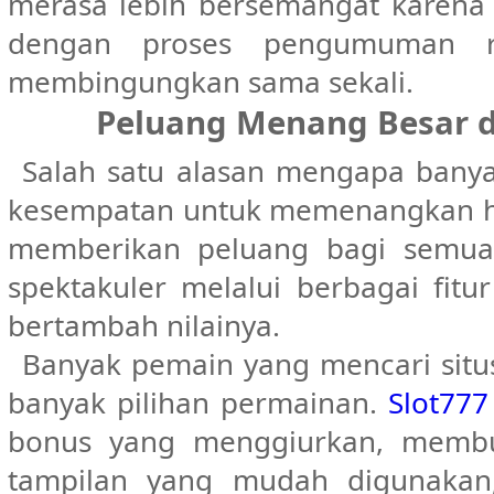
merasa lebih bersemangat karena
dengan proses pengumuman res
membingungkan sama sekali.
Peluang Menang Besar de
Salah satu alasan mengapa bany
kesempatan untuk memenangkan ha
memberikan peluang bagi semu
spektakuler melalui berbagai fitu
bertambah nilainya.
Banyak pemain yang mencari situs
banyak pilihan permainan.
Slot777
bonus yang menggiurkan, membua
tampilan yang mudah digunakan