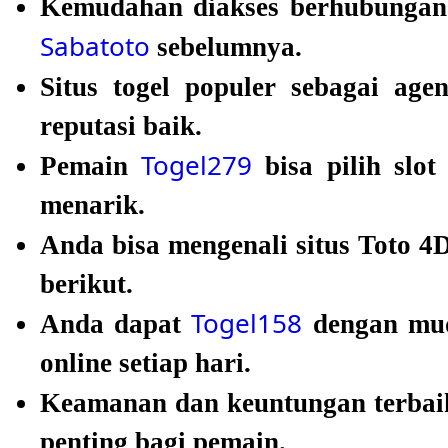
Kemudahan diakses berhubungan d
Sabatoto
sebelumnya.
Situs togel populer sebagai age
reputasi baik.
Togel279
Pemain
bisa pilih slot
menarik.
Anda bisa mengenali situs Toto 
berikut.
Togel158
Anda dapat
dengan mud
online setiap hari.
Keamanan dan keuntungan terbaik
penting bagi pemain.