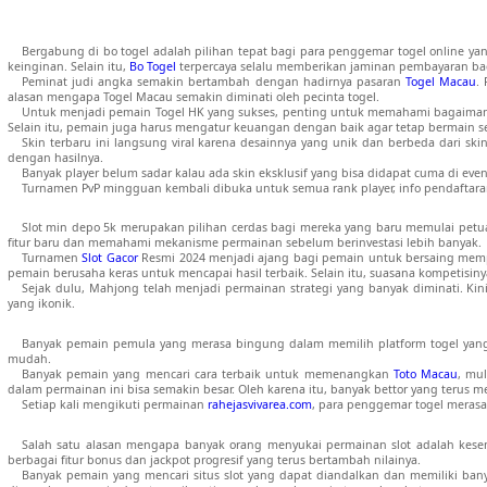
Bergabung di bo togel adalah pilihan tepat bagi para penggemar togel online 
keinginan. Selain itu,
Bo Togel
terpercaya selalu memberikan jaminan pembayaran ba
Peminat judi angka semakin bertambah dengan hadirnya pasaran
Togel Macau
.
alasan mengapa Togel Macau semakin diminati oleh pecinta togel.
Untuk menjadi pemain Togel HK yang sukses, penting untuk memahami bagaimana m
Selain itu, pemain juga harus mengatur keuangan dengan baik agar tetap bermain s
Skin terbaru ini langsung viral karena desainnya yang unik dan berbeda dari ski
dengan hasilnya.
Banyak player belum sadar kalau ada skin eksklusif yang bisa didapat cuma di event
Turnamen PvP mingguan kembali dibuka untuk semua rank player, info pendaftar
Slot min depo 5k merupakan pilihan cerdas bagi mereka yang baru memulai petua
fitur baru dan memahami mekanisme permainan sebelum berinvestasi lebih banyak.
Turnamen
Slot Gacor
Resmi 2024 menjadi ajang bagi pemain untuk bersaing mempe
pemain berusaha keras untuk mencapai hasil terbaik. Selain itu, suasana kompetisiny
Sejak dulu, Mahjong telah menjadi permainan strategi yang banyak diminati. Ki
yang ikonik.
Banyak pemain pemula yang merasa bingung dalam memilih platform togel yan
mudah.
Banyak pemain yang mencari cara terbaik untuk memenangkan
Toto Macau
, mu
dalam permainan ini bisa semakin besar. Oleh karena itu, banyak bettor yang terus m
Setiap kali mengikuti permainan
rahejasvivarea.com
, para penggemar togel meras
Salah satu alasan mengapa banyak orang menyukai permainan slot adalah ke
berbagai fitur bonus dan jackpot progresif yang terus bertambah nilainya.
Banyak pemain yang mencari situs slot yang dapat diandalkan dan memiliki ban