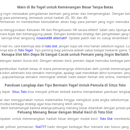
Main di Bo Togel untuk Kemenangan Besar Tanpa Batas
yang ingin merasakan pengalaman bermain yang aman dan menyenangkan. Dengan berba
gi para pemenang, termasuk untuk hadiah 2D, 3D, dan 4D.
 Permainan ini memberikan kemudahan akses bagi para pemain yang ingin mencoba
enggunakan Keluaran HK dan Pengeluaran HK secara efektif. Salah satu tipsnya ada
ecara bijak dan bertanggung jawab. Dengan kombinasi strategi dan pengelolaan yang
n lainnya lihat langsung
novaslot88 alternatif
. Update patch kali ini cukup dinantik
 kali ini, cara klaimnya ada di
toto slot
. Jangan lupa cek misi harian sebelum logout. 
annya ada di
Toto Togel
. Tips penting bagi pemula adalah sabar belajar mekanik game. S
Kenapa Slot Min Depo 5k Sangat Cocok untuk Pemain yang Ingin Berlatih
langan dalam dunia slot. Dengan setoran kecil, pemain dapat mencoba berbagai perm
rebutkan hadiah besar, di mana pemenangnya ditentukan oleh jumlah kemenangan ata
a bikin adrenalin kita semakin meningkat, apalagi saat mendekati akhir turnamen. Jang
ni, popularitasnya semakin meningkat setelah hadir dalam format slot online, membe
Panduan Lengkap dan Tips Bermain Togel Untuk Pemula di Situs Toto
g tepat.
Situs Toto
bisa menjadi pilihan terbaik karena menyediakan panduan lengk
lai dari menggunakan rumus matematika hingga mengikuti pola angka sebelumnya
encoba berbagai strategi agar bisa menang lebih sering.
a lebih bersemangat karena adanya peluang menang besar ditambah dengan proses pen
Peluang Menang Besar dengan Modal Kecil di Toto Slot
sempatan untuk memenangkan hadiah besar dengan modal kecil.
Toto Slot
memberika
yak pilihan permainan.
Slot777
hadir dengan berbagai fitur menarik dan bonus yan