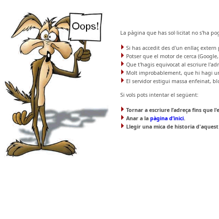
La pàgina que has sol·licitat no s'ha p
Si has accedit des d'un enllaç extern 
Potser que el motor de cerca (Google, Y
Que t'hagis equivocat al escriure l'ad
Molt improbablement, que hi hagi un er
El servidor estigui massa enfeinat, bl
Si vols pots intentar el següent:
Tornar a escriure l’adreça fins que l'
Anar a la
pàgina d’inici
.
Llegir una mica de historia d'aquest