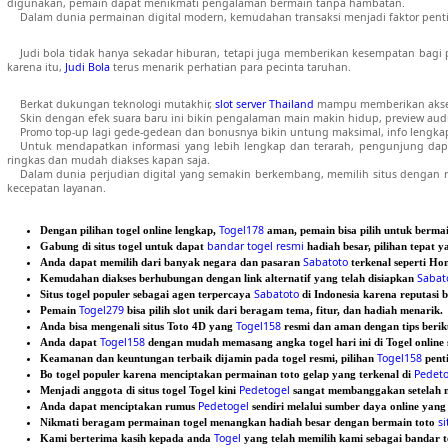
digunakan, pemain dapat menikmati pengalaman bermain tanpa hambatan.
Dalam dunia permainan digital modern, kemudahan transaksi menjadi faktor pent
Judi bola tidak hanya sekadar hiburan, tetapi juga memberikan kesempatan bagi
karena itu,
Judi Bola
terus menarik perhatian para pecinta taruhan.
Berkat dukungan teknologi mutakhir,
slot server Thailand
mampu memberikan akses 
Skin dengan efek suara baru ini bikin pengalaman main makin hidup, preview aud
Promo top-up lagi gede-gedean dan bonusnya bikin untung maksimal, info leng
Untuk mendapatkan informasi yang lebih lengkap dan terarah, pengunjung d
ringkas dan mudah diakses kapan saja.
Dalam dunia perjudian digital yang semakin berkembang, memilih situs dengan r
kecepatan layanan.
Togel178
Dengan pilihan togel online lengkap,
aman, pemain bisa pilih untuk berm
bandar togel resmi
Gabung di situs togel untuk dapat
hadiah besar, pilihan tepat
Sabatoto
Anda dapat memilih dari banyak negara dan pasaran
terkenal seperti Ho
Sabat
Kemudahan diakses berhubungan dengan link alternatif yang telah disiapkan
Sabatoto
Situs togel populer sebagai agen terpercaya
di Indonesia karena reputasi b
Togel279
Pemain
bisa pilih slot unik dari beragam tema, fitur, dan hadiah menarik.
Togel158
Anda bisa mengenali situs Toto 4D yang
resmi dan aman dengan tips berik
Togel158
Anda dapat
dengan mudah memasang angka togel hari ini di Togel online s
Togel158
Keamanan dan keuntungan terbaik dijamin pada togel resmi, pilihan
penti
Pedeto
Bo togel populer karena menciptakan permainan toto gelap yang terkenal di
Pedetogel
Menjadi anggota di situs togel Togel kini
sangat membanggakan setelah m
Pedetogel
Anda dapat menciptakan rumus
sendiri melalui sumber daya online yang 
si
Nikmati beragam permainan togel menangkan hadiah besar dengan bermain toto
Togel
Kami berterima kasih kepada anda
yang telah memilih kami sebagai bandar t