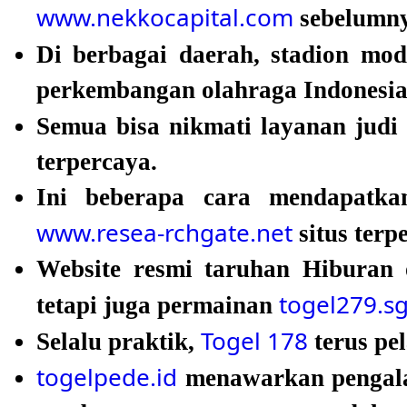
www.nekkocapital.com
sebelumny
Di berbagai daerah, stadion mo
perkembangan olahraga Indonesia
Semua bisa nikmati layanan judi
terpercaya.
Ini beberapa cara mendapatk
www.resea-rchgate.net
situs terp
Website resmi taruhan Hiburan 
togel279.s
tetapi juga permainan
Togel 178
Selalu praktik,
terus pel
togelpede.id
menawarkan pengala