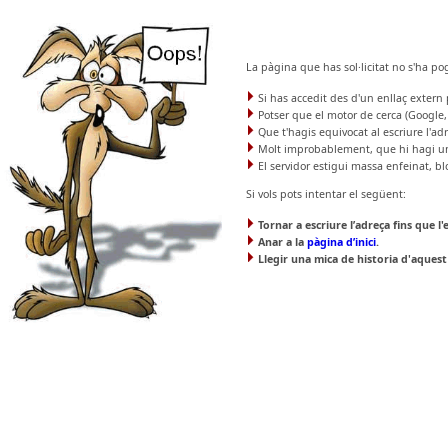
La pàgina que has sol·licitat no s'ha p
Si has accedit des d'un enllaç extern 
Potser que el motor de cerca (Google, Y
Que t'hagis equivocat al escriure l'ad
Molt improbablement, que hi hagi un er
El servidor estigui massa enfeinat, bl
Si vols pots intentar el següent:
Tornar a escriure l’adreça fins que l'
Anar a la
pàgina d’inici
.
Llegir una mica de historia d'aquest