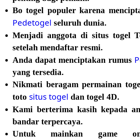
Bo togel populer karena mencipt
Pedetogel
seluruh dunia.
Menjadi anggota di situs togel 
setelah mendaftar resmi.
P
Anda dapat menciptakan rumus
yang tersedia.
Nikmati beragam permainan tog
situs togel
toto
dan togel 4D.
Kami berterima kasih kepada 
bandar terpercaya.
Untuk mainkan game onli