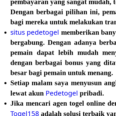
pembayaran yang sangat mudah, te
Dengan berbagai pilihan ini, pe
bagi mereka untuk melakukan tran
situs pedetogel
memberikan banya
bergabung. Dengan adanya berbag
pemain dapat lebih mudah meny
dengan berbagai bonus yang dita
besar bagi pemain untuk menang.
Setiap malam saya menyusun angk
Pedetogel
lewat akun
pribadi.
Jika mencari agen togel online d
Togel158
adalah solusi terbaik ya