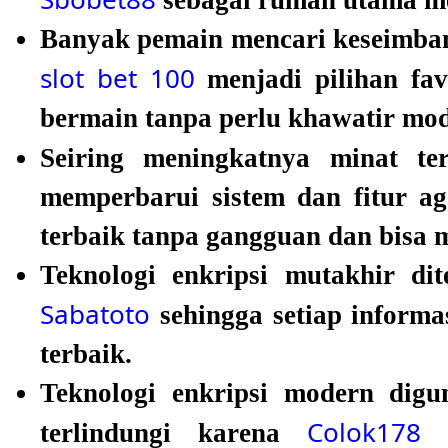
Banyak pemain mencari keseimbang
slot bet 100
menjadi pilihan fav
bermain tanpa perlu khawatir moda
Seiring meningkatnya minat te
memperbarui sistem dan fitur a
terbaik tanpa gangguan dan bisa 
Teknologi enkripsi mutakhir di
Sabatoto
sehingga setiap informa
terbaik.
Teknologi enkripsi modern digu
Colok178
terlindungi karena
m