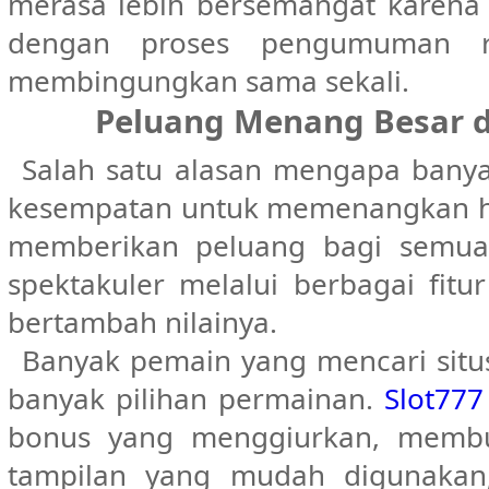
merasa lebih bersemangat karena
dengan proses pengumuman res
membingungkan sama sekali.
Peluang Menang Besar de
Salah satu alasan mengapa bany
kesempatan untuk memenangkan ha
memberikan peluang bagi semu
spektakuler melalui berbagai fitu
bertambah nilainya.
Banyak pemain yang mencari situs
banyak pilihan permainan.
Slot777
bonus yang menggiurkan, membua
tampilan yang mudah digunakan