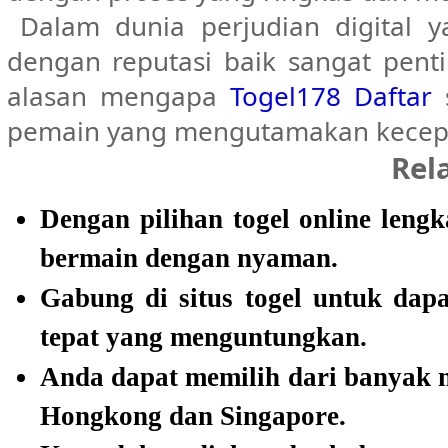
Dalam dunia perjudian digital 
dengan reputasi baik sangat penti
alasan mengapa
Togel178 Daftar
s
pemain yang mengutamakan kecepa
Rel
Dengan pilihan togel online leng
bermain dengan nyaman.
Gabung di situs togel untuk dap
tepat yang menguntungkan.
Anda dapat memilih dari banyak 
Hongkong dan Singapore.