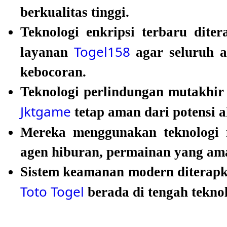
berkualitas tinggi.
Teknologi enkripsi terbaru dite
Togel158
layanan
agar seluruh a
kebocoran.
Teknologi perlindungan mutakhir
Jktgame
tetap aman dari potensi a
Mereka menggunakan teknologi
agen hiburan, permainan yang ama
Sistem keamanan modern diterapk
Toto Togel
berada di tengah tekno