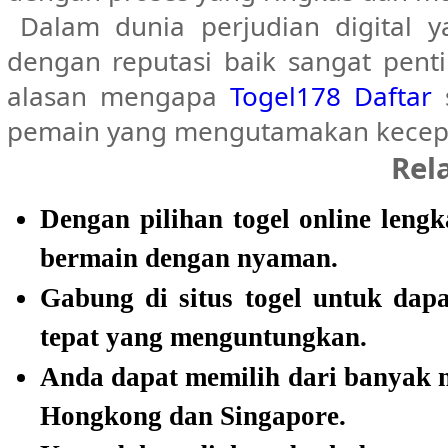
Dalam dunia perjudian digital 
dengan reputasi baik sangat penti
alasan mengapa
Togel178 Daftar
s
pemain yang mengutamakan kecepa
Rel
Dengan pilihan togel online leng
bermain dengan nyaman.
Gabung di situs togel untuk dap
tepat yang menguntungkan.
Anda dapat memilih dari banyak 
Hongkong dan Singapore.