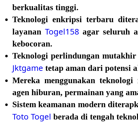
berkualitas tinggi.
Teknologi enkripsi terbaru dite
Togel158
layanan
agar seluruh a
kebocoran.
Teknologi perlindungan mutakhir
Jktgame
tetap aman dari potensi a
Mereka menggunakan teknologi
agen hiburan, permainan yang ama
Sistem keamanan modern diterapk
Toto Togel
berada di tengah tekno