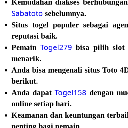
Kemudahan diakses berhubungan d
Sabatoto
sebelumnya.
Situs togel populer sebagai age
reputasi baik.
Togel279
Pemain
bisa pilih slot
menarik.
Anda bisa mengenali situs Toto 
berikut.
Togel158
Anda dapat
dengan mud
online setiap hari.
Keamanan dan keuntungan terbaik
penting bagi pemain.