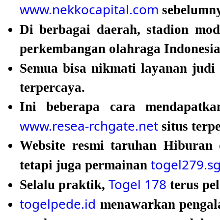
www.nekkocapital.com
sebelumny
Di berbagai daerah, stadion mo
perkembangan olahraga Indonesia
Semua bisa nikmati layanan judi
terpercaya.
Ini beberapa cara mendapatk
www.resea-rchgate.net
situs terp
Website resmi taruhan Hiburan 
togel279.s
tetapi juga permainan
Togel 178
Selalu praktik,
terus pel
togelpede.id
menawarkan pengala