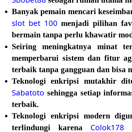
Banyak pemain mencari keseimbang
slot bet 100
menjadi pilihan fav
bermain tanpa perlu khawatir moda
Seiring meningkatnya minat te
memperbarui sistem dan fitur a
terbaik tanpa gangguan dan bisa 
Teknologi enkripsi mutakhir di
Sabatoto
sehingga setiap informa
terbaik.
Teknologi enkripsi modern digu
Colok178
terlindungi karena
m