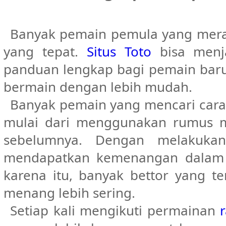
Banyak pemain pemula yang mera
yang tepat.
Situs Toto
bisa menja
panduan lengkap bagi pemain bar
bermain dengan lebih mudah.
Banyak pemain yang mencari car
mulai dari menggunakan rumus m
sebelumnya. Dengan melakukan
mendapatkan kemenangan dalam p
karena itu, banyak bettor yang t
menang lebih sering.
Setiap kali mengikuti permainan