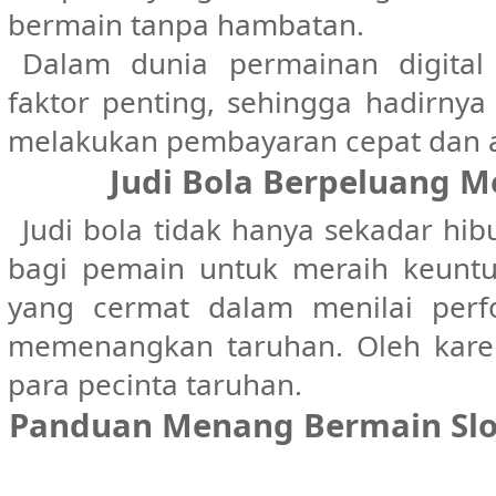
bermain tanpa hambatan.
Dalam dunia permainan digital
faktor penting, sehingga hadirny
melakukan pembayaran cepat dan a
Judi Bola Berpeluang 
Judi bola tidak hanya sekadar hi
bagi pemain untuk meraih keuntu
yang cermat dalam menilai perf
memenangkan taruhan. Oleh kare
para pecinta taruhan.
Panduan Menang Bermain Slo