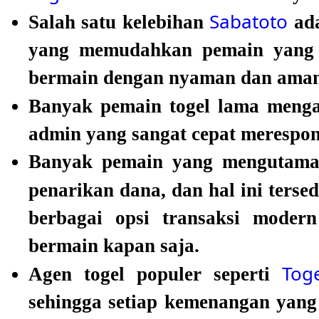
Sabatoto
Salah satu kelebihan
ada
yang memudahkan pemain yang t
bermain dengan nyaman dan aman
Banyak pemain togel lama meng
admin yang sangat cepat merespon
Banyak pemain yang mengutamaka
penarikan dana, dan hal ini terse
berbagai opsi transaksi mode
bermain kapan saja.
Tog
Agen togel populer seperti
sehingga setiap kemenangan yang