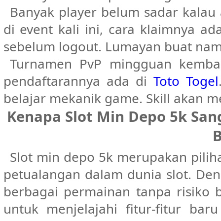
Banyak player belum sadar kalau 
di event kali ini, cara klaimnya ad
sebelum logout. Lumayan buat nam
Turnamen PvP mingguan kembali
pendaftarannya ada di
Toto Togel
belajar mekanik game. Skill akan m
Kenapa Slot Min Depo 5k San
B
Slot min depo 5k merupakan pili
petualangan dalam dunia slot. De
berbagai permainan tanpa risiko 
untuk menjelajahi fitur-fitur 