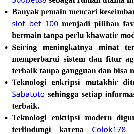
Banyak pemain mencari keseimbang
slot bet 100
menjadi pilihan fav
bermain tanpa perlu khawatir moda
Seiring meningkatnya minat te
memperbarui sistem dan fitur a
terbaik tanpa gangguan dan bisa 
Teknologi enkripsi mutakhir di
Sabatoto
sehingga setiap informa
terbaik.
Teknologi enkripsi modern digu
Colok178
terlindungi karena
m