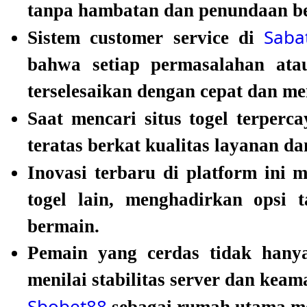
tanpa hambatan dan penundaan be
Saba
Sistem customer service di
bahwa setiap permasalahan ata
terselesaikan dengan cepat dan 
Saat mencari situs togel terper
teratas berkat kualitas layanan dan
Inovasi terbaru di platform ini
togel lain, menghadirkan opsi
bermain.
Pemain yang cerdas tidak hanya
menilai stabilitas server dan ke
Sbobet88
sebagai rumah utama me