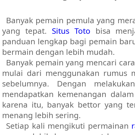
Banyak pemain pemula yang mera
yang tepat.
Situs Toto
bisa menja
panduan lengkap bagi pemain bar
bermain dengan lebih mudah.
Banyak pemain yang mencari car
mulai dari menggunakan rumus m
sebelumnya. Dengan melakukan
mendapatkan kemenangan dalam p
karena itu, banyak bettor yang t
menang lebih sering.
Setiap kali mengikuti permainan