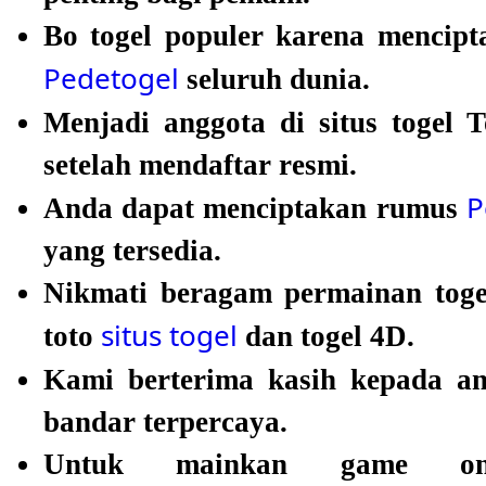
Bo togel populer karena mencipt
Pedetogel
seluruh dunia.
Menjadi anggota di situs togel 
setelah mendaftar resmi.
P
Anda dapat menciptakan rumus
yang tersedia.
Nikmati beragam permainan tog
situs togel
toto
dan togel 4D.
Kami berterima kasih kepada 
bandar terpercaya.
Untuk mainkan game onli