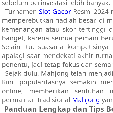
sebelum berinvestasi lebih banyak.
Turnamen
Slot Gacor
Resmi 2024 m
memperebutkan hadiah besar, di 
kemenangan atau skor tertinggi da
banget, karena semua pemain beru
Selain itu, suasana kompetisinya
apalagi saat mendekati akhir turna
penentu, jadi tetap fokus dan sema
Sejak dulu, Mahjong telah menjadi
Kini, popularitasnya semakin me
online, memberikan sentuhan 
permainan tradisional
Mahjong
yang
Panduan Lengkap dan Tips Be