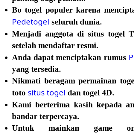
Bo togel populer karena mencipt
Pedetogel
seluruh dunia.
Menjadi anggota di situs togel 
setelah mendaftar resmi.
P
Anda dapat menciptakan rumus
yang tersedia.
Nikmati beragam permainan tog
situs togel
toto
dan togel 4D.
Kami berterima kasih kepada 
bandar terpercaya.
Untuk mainkan game onli