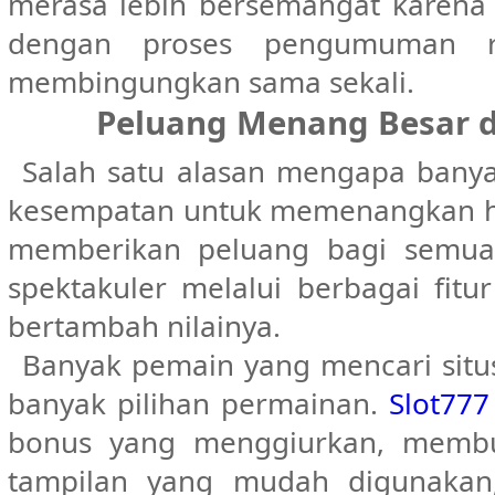
merasa lebih bersemangat karena
dengan proses pengumuman res
membingungkan sama sekali.
Peluang Menang Besar de
Salah satu alasan mengapa bany
kesempatan untuk memenangkan ha
memberikan peluang bagi semu
spektakuler melalui berbagai fitu
bertambah nilainya.
Banyak pemain yang mencari situs
banyak pilihan permainan.
Slot777
bonus yang menggiurkan, membua
tampilan yang mudah digunakan