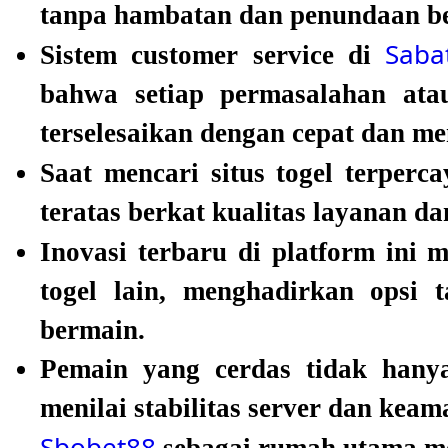
tanpa hambatan dan penundaan be
Saba
Sistem customer service di
bahwa setiap permasalahan ata
terselesaikan dengan cepat dan 
Saat mencari situs togel terper
teratas berkat kualitas layanan dan
Inovasi terbaru di platform ini
togel lain, menghadirkan opsi
bermain.
Pemain yang cerdas tidak hanya
menilai stabilitas server dan ke
Sbobet88
sebagai rumah utama me