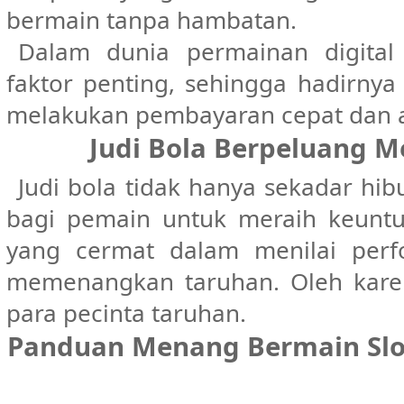
bermain tanpa hambatan.
Dalam dunia permainan digital
faktor penting, sehingga hadirny
melakukan pembayaran cepat dan a
Judi Bola Berpeluang 
Judi bola tidak hanya sekadar hi
bagi pemain untuk meraih keuntu
yang cermat dalam menilai perf
memenangkan taruhan. Oleh kare
para pecinta taruhan.
Panduan Menang Bermain Slo