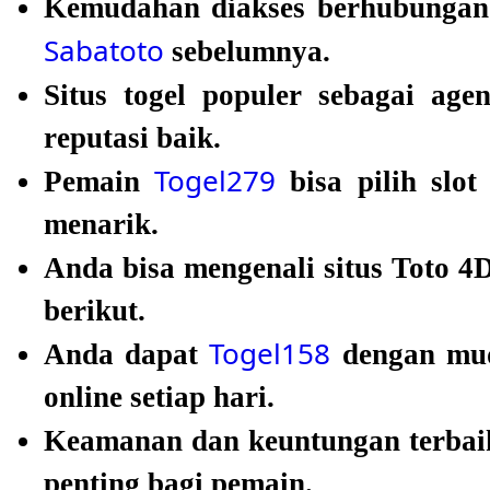
Kemudahan diakses berhubungan d
Sabatoto
sebelumnya.
Situs togel populer sebagai age
reputasi baik.
Togel279
Pemain
bisa pilih slot
menarik.
Anda bisa mengenali situs Toto 
berikut.
Togel158
Anda dapat
dengan mud
online setiap hari.
Keamanan dan keuntungan terbaik
penting bagi pemain.