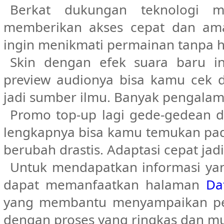
Berkat dukungan teknologi m
memberikan akses cepat dan ama
ingin menikmati permainan tanpa 
Skin dengan efek suara baru i
preview audionya bisa kamu cek 
jadi sumber ilmu. Banyak pengalama
Promo top-up lagi gede-gedean d
lengkapnya bisa kamu temukan p
berubah drastis. Adaptasi cepat jadi
Untuk mendapatkan informasi yan
dapat memanfaatkan halaman
Da
yang membantu menyampaikan pe
dengan proses yang ringkas dan mu