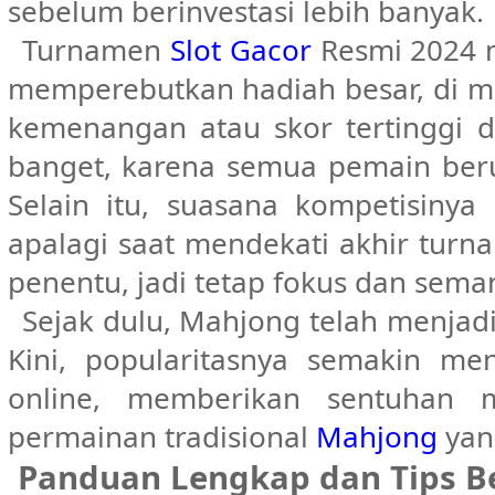
sebelum berinvestasi lebih banyak.
Turnamen
Slot Gacor
Resmi 2024 m
memperebutkan hadiah besar, di 
kemenangan atau skor tertinggi da
banget, karena semua pemain beru
Selain itu, suasana kompetisinya
apalagi saat mendekati akhir turna
penentu, jadi tetap fokus dan sema
Sejak dulu, Mahjong telah menjadi
Kini, popularitasnya semakin me
online, memberikan sentuhan 
permainan tradisional
Mahjong
yang
Panduan Lengkap dan Tips Be