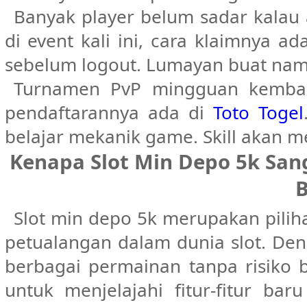
Banyak player belum sadar kalau 
di event kali ini, cara klaimnya ad
sebelum logout. Lumayan buat nam
Turnamen PvP mingguan kembali
pendaftarannya ada di
Toto Togel
belajar mekanik game. Skill akan m
Kenapa Slot Min Depo 5k San
B
Slot min depo 5k merupakan pili
petualangan dalam dunia slot. De
berbagai permainan tanpa risiko 
untuk menjelajahi fitur-fitur 