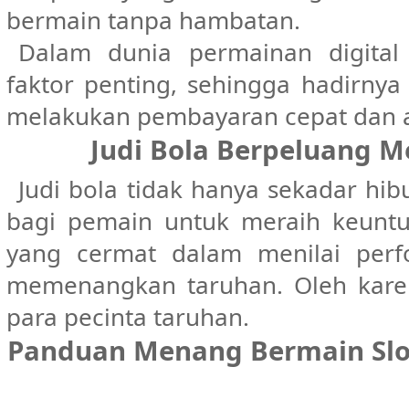
bermain tanpa hambatan.
Dalam dunia permainan digital
faktor penting, sehingga hadirny
melakukan pembayaran cepat dan a
Judi Bola Berpeluang 
Judi bola tidak hanya sekadar hi
bagi pemain untuk meraih keuntu
yang cermat dalam menilai perf
memenangkan taruhan. Oleh kare
para pecinta taruhan.
Panduan Menang Bermain Slo