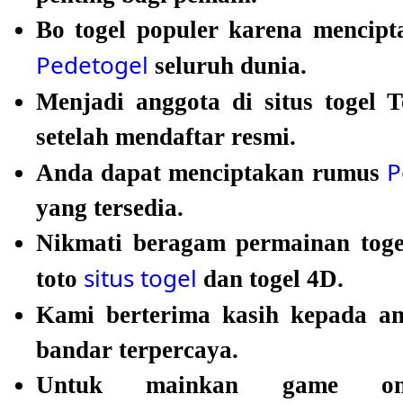
Bo togel populer karena mencipt
Pedetogel
seluruh dunia.
Menjadi anggota di situs togel 
setelah mendaftar resmi.
P
Anda dapat menciptakan rumus
yang tersedia.
Nikmati beragam permainan tog
situs togel
toto
dan togel 4D.
Kami berterima kasih kepada 
bandar terpercaya.
Untuk mainkan game onli