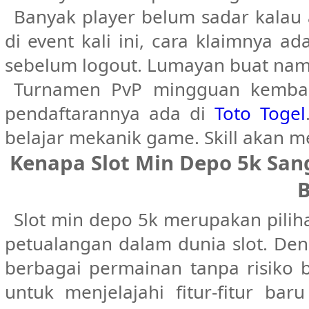
Banyak player belum sadar kalau 
di event kali ini, cara klaimnya ad
sebelum logout. Lumayan buat nam
Turnamen PvP mingguan kembali
pendaftarannya ada di
Toto Togel
belajar mekanik game. Skill akan m
Kenapa Slot Min Depo 5k San
B
Slot min depo 5k merupakan pili
petualangan dalam dunia slot. De
berbagai permainan tanpa risiko 
untuk menjelajahi fitur-fitur 