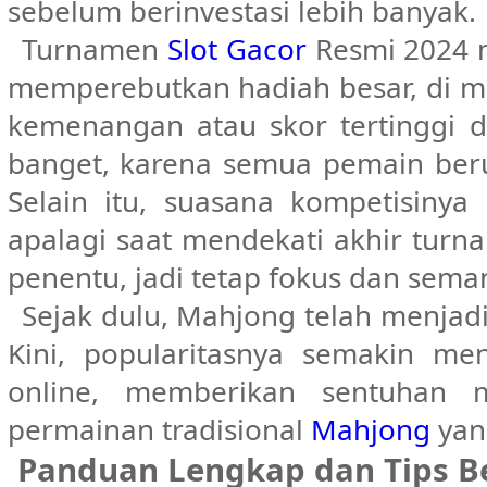
sebelum berinvestasi lebih banyak.
Turnamen
Slot Gacor
Resmi 2024 m
memperebutkan hadiah besar, di 
kemenangan atau skor tertinggi da
banget, karena semua pemain beru
Selain itu, suasana kompetisinya
apalagi saat mendekati akhir turna
penentu, jadi tetap fokus dan sema
Sejak dulu, Mahjong telah menjadi
Kini, popularitasnya semakin me
online, memberikan sentuhan 
permainan tradisional
Mahjong
yang
Panduan Lengkap dan Tips Be