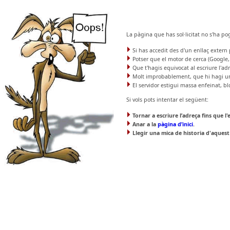
La pàgina que has sol·licitat no s'ha p
Si has accedit des d'un enllaç extern 
Potser que el motor de cerca (Google, Y
Que t'hagis equivocat al escriure l'ad
Molt improbablement, que hi hagi un er
El servidor estigui massa enfeinat, bl
Si vols pots intentar el següent:
Tornar a escriure l’adreça fins que l'
Anar a la
pàgina d’inici
.
Llegir una mica de historia d'aquest