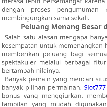
merasa lebih bersemangat karena
dengan proses pengumuman res
membingungkan sama sekali.
Peluang Menang Besar de
Salah satu alasan mengapa bany
kesempatan untuk memenangkan ha
memberikan peluang bagi semu
spektakuler melalui berbagai fitu
bertambah nilainya.
Banyak pemain yang mencari situs
banyak pilihan permainan.
Slot777
bonus yang menggiurkan, membua
tampilan yang mudah digunakan