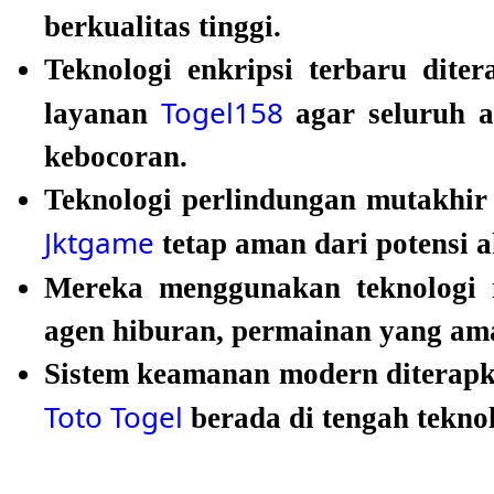
berkualitas tinggi.
Teknologi enkripsi terbaru dite
Togel158
layanan
agar seluruh a
kebocoran.
Teknologi perlindungan mutakhir
Jktgame
tetap aman dari potensi a
Mereka menggunakan teknologi
agen hiburan, permainan yang ama
Sistem keamanan modern diterapk
Toto Togel
berada di tengah tekno