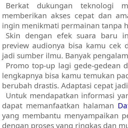
Berkat dukungan teknologi m
memberikan akses cepat dan ama
ingin menikmati permainan tanpa 
Skin dengan efek suara baru i
preview audionya bisa kamu cek 
jadi sumber ilmu. Banyak pengalama
Promo top-up lagi gede-gedean d
lengkapnya bisa kamu temukan p
berubah drastis. Adaptasi cepat jadi
Untuk mendapatkan informasi yan
dapat memanfaatkan halaman
Da
yang membantu menyampaikan pe
dengan proses yang ringkas dan mu