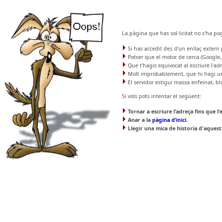
La pàgina que has sol·licitat no s'ha p
Si has accedit des d'un enllaç extern 
Potser que el motor de cerca (Google, Y
Que t'hagis equivocat al escriure l'ad
Molt improbablement, que hi hagi un er
El servidor estigui massa enfeinat, bl
Si vols pots intentar el següent:
Tornar a escriure l’adreça fins que l'
Anar a la
pàgina d’inici
.
Llegir una mica de historia d'aquest