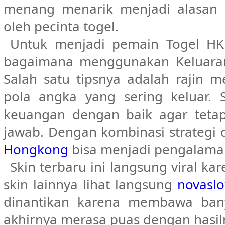
menang menarik menjadi alasan 
oleh pecinta togel.
Untuk menjadi pemain Togel HK
bagaimana menggunakan Keluaran 
Salah satu tipsnya adalah rajin 
pola angka yang sering keluar. 
keuangan dengan baik agar tetap
jawab. Dengan kombinasi strategi
Hongkong
bisa menjadi pengalam
Skin terbaru ini langsung viral k
skin lainnya lihat langsung
novaslo
dinantikan karena membawa ban
akhirnya merasa puas dengan hasil