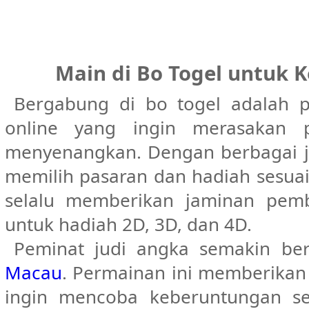
Main di Bo Togel untuk
Bergabung di bo togel adalah p
online yang ingin merasakan
menyenangkan. Dengan berbagai je
memilih pasaran dan hadiah sesuai 
selalu memberikan jaminan pem
untuk hadiah 2D, 3D, dan 4D.
Peminat judi angka semakin b
Macau
. Permainan ini memberika
ingin mencoba keberuntungan se