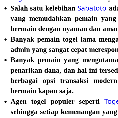
Sabatoto
Salah satu kelebihan
ada
yang memudahkan pemain yang t
bermain dengan nyaman dan aman
Banyak pemain togel lama meng
admin yang sangat cepat merespon
Banyak pemain yang mengutamaka
penarikan dana, dan hal ini terse
berbagai opsi transaksi mode
bermain kapan saja.
Tog
Agen togel populer seperti
sehingga setiap kemenangan yang