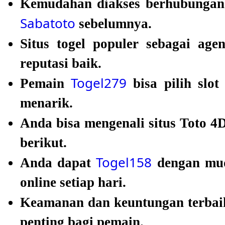
Kemudahan diakses berhubungan d
Sabatoto
sebelumnya.
Situs togel populer sebagai age
reputasi baik.
Togel279
Pemain
bisa pilih slot
menarik.
Anda bisa mengenali situs Toto 
berikut.
Togel158
Anda dapat
dengan mud
online setiap hari.
Keamanan dan keuntungan terbaik
penting bagi pemain.