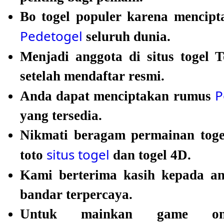
Bo togel populer karena mencipt
Pedetogel
seluruh dunia.
Menjadi anggota di situs togel 
setelah mendaftar resmi.
P
Anda dapat menciptakan rumus
yang tersedia.
Nikmati beragam permainan tog
situs togel
toto
dan togel 4D.
Kami berterima kasih kepada 
bandar terpercaya.
Untuk mainkan game onli