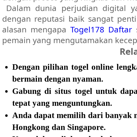
Dalam dunia perjudian digital 
dengan reputasi baik sangat penti
alasan mengapa
Togel178 Daftar
s
pemain yang mengutamakan kecepa
Rel
Dengan pilihan togel online leng
bermain dengan nyaman.
Gabung di situs togel untuk dap
tepat yang menguntungkan.
Anda dapat memilih dari banyak 
Hongkong dan Singapore.