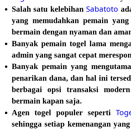
Sabatoto
Salah satu kelebihan
ada
yang memudahkan pemain yang t
bermain dengan nyaman dan aman
Banyak pemain togel lama meng
admin yang sangat cepat merespon
Banyak pemain yang mengutamaka
penarikan dana, dan hal ini terse
berbagai opsi transaksi mode
bermain kapan saja.
Tog
Agen togel populer seperti
sehingga setiap kemenangan yang