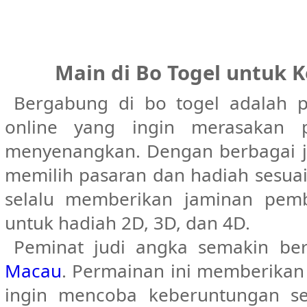
Main di Bo Togel untuk
Bergabung di bo togel adalah p
online yang ingin merasakan
menyenangkan. Dengan berbagai je
memilih pasaran dan hadiah sesuai 
selalu memberikan jaminan pem
untuk hadiah 2D, 3D, dan 4D.
Peminat judi angka semakin b
Macau
. Permainan ini memberika
ingin mencoba keberuntungan se