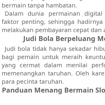
bermain tanpa hambatan.
Dalam dunia permainan digital
faktor penting, sehingga hadirny
melakukan pembayaran cepat dan a
Judi Bola Berpeluang 
Judi bola tidak hanya sekadar hi
bagi pemain untuk meraih keuntu
yang cermat dalam menilai perf
memenangkan taruhan. Oleh kare
para pecinta taruhan.
Panduan Menang Bermain Slo