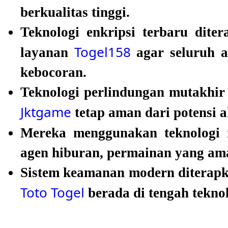
berkualitas tinggi.
Teknologi enkripsi terbaru dite
Togel158
layanan
agar seluruh a
kebocoran.
Teknologi perlindungan mutakhir
Jktgame
tetap aman dari potensi a
Mereka menggunakan teknologi
agen hiburan, permainan yang ama
Sistem keamanan modern diterapk
Toto Togel
berada di tengah tekno