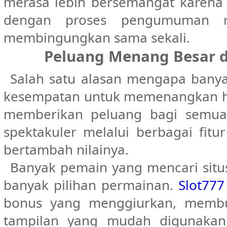
merasa lebih bersemangat karena
dengan proses pengumuman res
membingungkan sama sekali.
Peluang Menang Besar de
Salah satu alasan mengapa bany
kesempatan untuk memenangkan ha
memberikan peluang bagi semu
spektakuler melalui berbagai fitu
bertambah nilainya.
Banyak pemain yang mencari situs
banyak pilihan permainan.
Slot777
bonus yang menggiurkan, membua
tampilan yang mudah digunakan