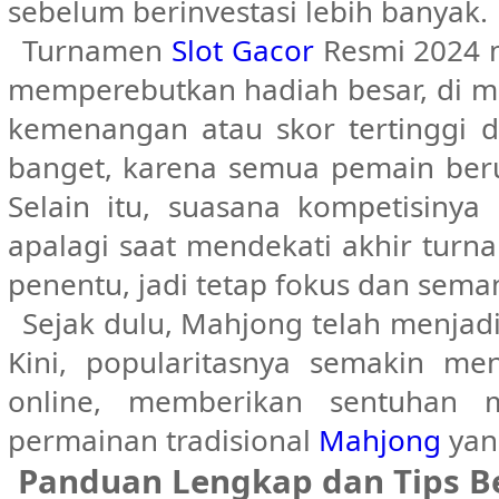
sebelum berinvestasi lebih banyak.
Turnamen
Slot Gacor
Resmi 2024 m
memperebutkan hadiah besar, di 
kemenangan atau skor tertinggi da
banget, karena semua pemain beru
Selain itu, suasana kompetisinya
apalagi saat mendekati akhir turna
penentu, jadi tetap fokus dan sema
Sejak dulu, Mahjong telah menjadi
Kini, popularitasnya semakin me
online, memberikan sentuhan 
permainan tradisional
Mahjong
yang
Panduan Lengkap dan Tips Be