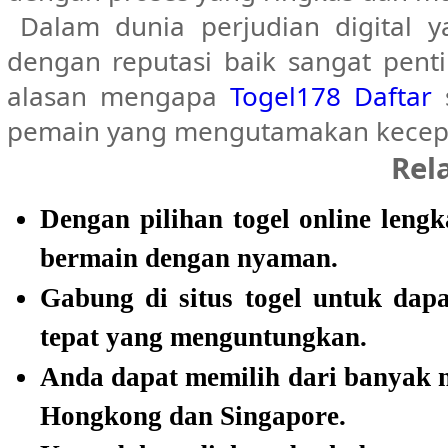
Dalam dunia perjudian digital 
dengan reputasi baik sangat penti
alasan mengapa
Togel178 Daftar
s
pemain yang mengutamakan kecepa
Rel
Dengan pilihan togel online leng
bermain dengan nyaman.
Gabung di situs togel untuk dap
tepat yang menguntungkan.
Anda dapat memilih dari banyak 
Hongkong dan Singapore.