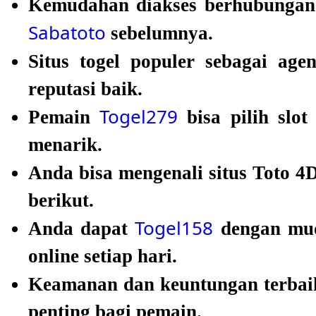
Kemudahan diakses berhubungan d
Sabatoto
sebelumnya.
Situs togel populer sebagai age
reputasi baik.
Togel279
Pemain
bisa pilih slot
menarik.
Anda bisa mengenali situs Toto 
berikut.
Togel158
Anda dapat
dengan mud
online setiap hari.
Keamanan dan keuntungan terbaik
penting bagi pemain.