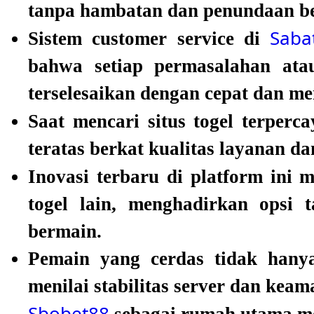
tanpa hambatan dan penundaan be
Saba
Sistem customer service di
bahwa setiap permasalahan ata
terselesaikan dengan cepat dan 
Saat mencari situs togel terper
teratas berkat kualitas layanan dan
Inovasi terbaru di platform ini
togel lain, menghadirkan opsi
bermain.
Pemain yang cerdas tidak hanya
menilai stabilitas server dan ke
Sbobet88
sebagai rumah utama me