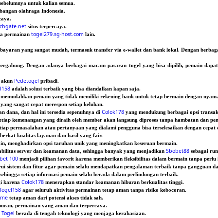
sebelumnya untuk kalian semua.
angan olahraga Indonesia.
caya.
chgate.net
situs terpercaya.
togel279.sg-host.com
uga permainan
lain.
aran yang sangat mudah, termasuk transfer via e-wallet dan bank lokal. Dengan berbagai
ergabung. Dengan adanya berbagai macam pasaran togel yang bisa dipilih, pemain dapa
Pedetogel
t akun
pribadi.
l158
adalah solusi terbaik yang bisa diandalkan kapan saja.
ng memudahkan pemain yang tidak memiliki rekening bank untuk tetap bermain dengan nyam
ang sangat cepat merespon setiap keluhan.
Colok178
 dana, dan hal ini tersedia sepenuhnya di
yang mendukung berbagai opsi transa
tiap kemenangan yang diraih oleh member akan langsung diproses tanpa hambatan dan pen
tiap permasalahan atau pertanyaan yang dialami pengguna bisa terselesaikan dengan cep
berkat kualitas layanan dan hasil yang fair.
lain, menghadirkan opsi taruhan unik yang meningkatkan keseruan bermain.
Sbobet88
tabilitas server dan keamanan data, sehingga banyak yang menjadikan
sebagai ru
 bet 100
menjadi pilihan favorit karena memberikan fleksibilitas dalam bermain tanpa perlu
i sistem dan fitur agar pemain selalu mendapatkan pengalaman terbaik tanpa gangguan d
sehingga setiap informasi pemain selalu berada dalam perlindungan terbaik.
Colok178
gi karena
menerapkan standar keamanan hiburan berkualitas tinggi.
Togel158
agar seluruh aktivitas permainan tetap aman tanpa risiko kebocoran.
ame
tetap aman dari potensi akses tidak sah.
buran, permainan yang aman dan terpercaya.
 Togel
berada di tengah teknologi yang menjaga kerahasiaan.