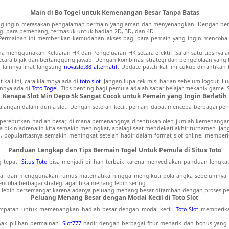
Main di Bo Togel untuk Kemenangan Besar Tanpa Batas
yang ingin merasakan pengalaman bermain yang aman dan menyenangkan. Dengan berba
gi para pemenang, termasuk untuk hadiah 2D, 3D, dan 4D.
 Permainan ini memberikan kemudahan akses bagi para pemain yang ingin mencoba
enggunakan Keluaran HK dan Pengeluaran HK secara efektif. Salah satu tipsnya ada
ecara bijak dan bertanggung jawab. Dengan kombinasi strategi dan pengelolaan yang
n lainnya lihat langsung
novaslot88 alternatif
. Update patch kali ini cukup dinantik
 kali ini, cara klaimnya ada di
toto slot
. Jangan lupa cek misi harian sebelum logout. 
annya ada di
Toto Togel
. Tips penting bagi pemula adalah sabar belajar mekanik game. S
Kenapa Slot Min Depo 5k Sangat Cocok untuk Pemain yang Ingin Berlatih
langan dalam dunia slot. Dengan setoran kecil, pemain dapat mencoba berbagai perm
rebutkan hadiah besar, di mana pemenangnya ditentukan oleh jumlah kemenangan ata
a bikin adrenalin kita semakin meningkat, apalagi saat mendekati akhir turnamen. Jang
ni, popularitasnya semakin meningkat setelah hadir dalam format slot online, membe
Panduan Lengkap dan Tips Bermain Togel Untuk Pemula di Situs Toto
g tepat.
Situs Toto
bisa menjadi pilihan terbaik karena menyediakan panduan lengk
lai dari menggunakan rumus matematika hingga mengikuti pola angka sebelumnya
encoba berbagai strategi agar bisa menang lebih sering.
a lebih bersemangat karena adanya peluang menang besar ditambah dengan proses pen
Peluang Menang Besar dengan Modal Kecil di Toto Slot
sempatan untuk memenangkan hadiah besar dengan modal kecil.
Toto Slot
memberika
yak pilihan permainan.
Slot777
hadir dengan berbagai fitur menarik dan bonus yan