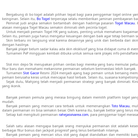
Bergabung di bo togel adalah pilihan tepat bagi para penggemar togel online 
keinginan. Selain itu,
Bo Togel
terpercaya selalu memberikan jaminan pembayaran ba
Peminat judi angka semakin bertambah dengan hadirnya pasaran
Togel Macau
.
alasan mengapa Togel Macau semakin diminati oleh pecinta togel.
Untuk menjadi pemain Togel HK yang sukses, penting untuk memahami bagaimana m
Selain itu, pemain juga harus mengatur keuangan dengan baik agar tetap bermain s
Skin terbaru ini langsung viral karena desainnya yang unik dan berbeda dari ski
dengan hasilnya.
Banyak player belum sadar kalau ada skin eksklusif yang bisa didapat cuma di event
Turnamen PvP mingguan kembali dibuka untuk semua rank player, info pendaftar
Slot min depo 5k merupakan pilihan cerdas bagi mereka yang baru memulai petua
fitur baru dan memahami mekanisme permainan sebelum berinvestasi lebih banyak.
Turnamen
Slot Gacor
Resmi 2024 menjadi ajang bagi pemain untuk bersaing mempe
pemain berusaha keras untuk mencapai hasil terbaik. Selain itu, suasana kompetisiny
Sejak dulu, Mahjong telah menjadi permainan strategi yang banyak diminati. Ki
yang ikonik.
Banyak pemain pemula yang merasa bingung dalam memilih platform togel yan
mudah.
Banyak pemain yang mencari cara terbaik untuk memenangkan
Toto Macau
, mu
dalam permainan ini bisa semakin besar. Oleh karena itu, banyak bettor yang terus m
Setiap kali mengikuti permainan
rahejasvivarea.com
, para penggemar togel meras
Salah satu alasan mengapa banyak orang menyukai permainan slot adalah ke
berbagai fitur bonus dan jackpot progresif yang terus bertambah nilainya.
Banyak pemain yang mencari situs slot yang dapat diandalkan dan memiliki ban