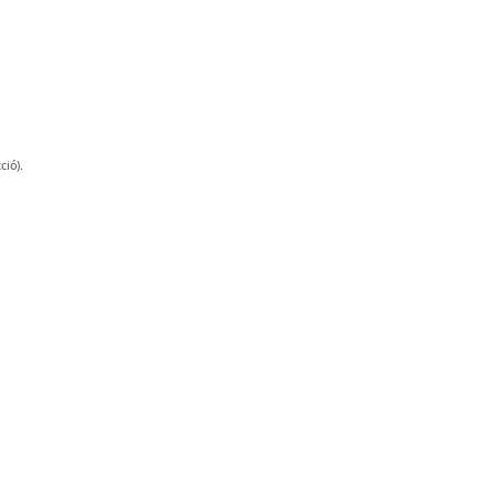
ció).