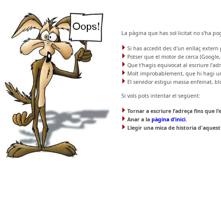
La pàgina que has sol·licitat no s'ha p
Si has accedit des d'un enllaç extern 
Potser que el motor de cerca (Google, Y
Que t'hagis equivocat al escriure l'ad
Molt improbablement, que hi hagi un er
El servidor estigui massa enfeinat, bl
Si vols pots intentar el següent:
Tornar a escriure l’adreça fins que l'
Anar a la
pàgina d’inici
.
Llegir una mica de historia d'aquest