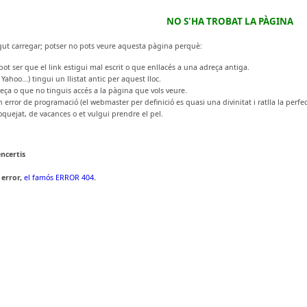
NO S'HA TROBAT LA PÀGINA
ogut carregar; potser no pots veure aquesta pàgina perquè:
pot ser que el link estigui mal escrit o que enllacés a una adreça antiga.
ahoo...) tingui un llistat antic per aquest lloc.
reça o que no tinguis accés a la pàgina que vols veure.
ror de programació (el webmaster per definició es quasi una divinitat i ratlla la perfec
oquejat, de vacances o et vulgui prendre el pel.
encertis
 error,
el famós ERROR 404
.