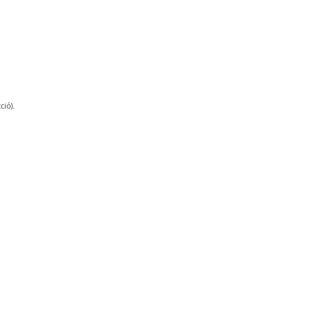
ció).