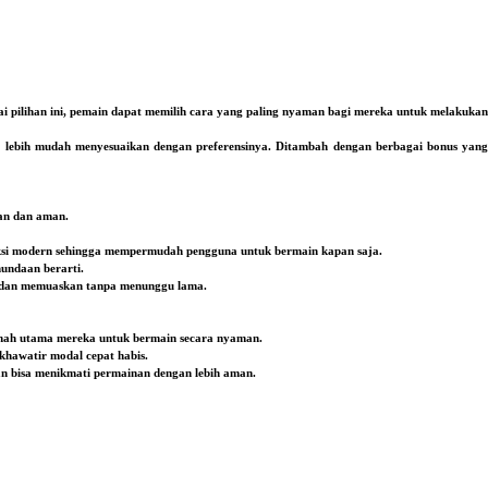
 pilihan ini, pemain dapat memilih cara yang paling nyaman bagi mereka untuk melakukan
t lebih mudah menyesuaikan dengan preferensinya. Ditambah dengan berbagai bonus yan
an dan aman.
ksi modern sehingga mempermudah pengguna untuk bermain kapan saja.
undaan berarti.
at dan memuaskan tanpa menunggu lama.
mah utama mereka untuk bermain secara nyaman.
 khawatir modal cepat habis.
an bisa menikmati permainan dengan lebih aman.