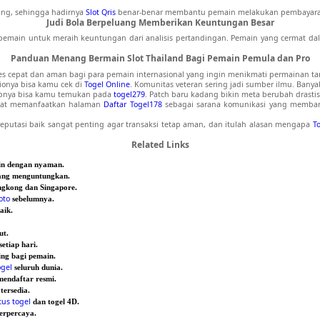
ing, sehingga hadirnya
Slot Qris
benar-benar membantu pemain melakukan pembayaran
Judi Bola Berpeluang Memberikan Keuntungan Besar
 pemain untuk meraih keuntungan dari analisis pertandingan. Pemain yang cermat d
Panduan Menang Bermain Slot Thailand Bagi Pemain Pemula dan Pro
cepat dan aman bagi para pemain internasional yang ingin menikmati permainan ta
ionya bisa kamu cek di
Togel Online
. Komunitas veteran sering jadi sumber ilmu. Bany
kapnya bisa kamu temukan pada
togel279
. Patch baru kadang bikin meta berubah drastis.
apat memanfaatkan halaman
Daftar Togel178
sebagai sarana komunikasi yang memba
eputasi baik sangat penting agar transaksi tetap aman, dan itulah alasan mengapa
T
Related Links
ain dengan nyaman.
 yang menguntungkan.
ngkong dan Singapore.
oto
sebelumnya.
aik.
ut.
etiap hari.
ng bagi pemain.
gel
seluruh dunia.
endaftar resmi.
tersedia.
tus togel
dan togel 4D.
erpercaya.