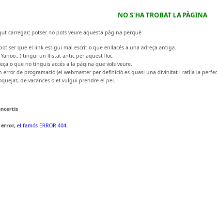
NO S'HA TROBAT LA PÀGINA
ogut carregar; potser no pots veure aquesta pàgina perquè:
pot ser que el link estigui mal escrit o que enllacés a una adreça antiga.
ahoo...) tingui un llistat antic per aquest lloc.
reça o que no tinguis accés a la pàgina que vols veure.
ror de programació (el webmaster per definició es quasi una divinitat i ratlla la perfec
oquejat, de vacances o et vulgui prendre el pel.
encertis
 error,
el famós ERROR 404
.