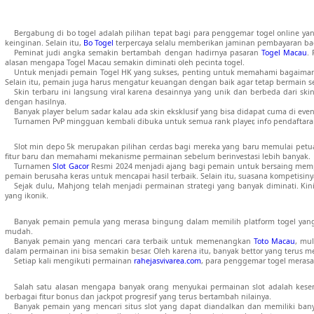
Bergabung di bo togel adalah pilihan tepat bagi para penggemar togel online 
keinginan. Selain itu,
Bo Togel
terpercaya selalu memberikan jaminan pembayaran ba
Peminat judi angka semakin bertambah dengan hadirnya pasaran
Togel Macau
.
alasan mengapa Togel Macau semakin diminati oleh pecinta togel.
Untuk menjadi pemain Togel HK yang sukses, penting untuk memahami bagaimana m
Selain itu, pemain juga harus mengatur keuangan dengan baik agar tetap bermain s
Skin terbaru ini langsung viral karena desainnya yang unik dan berbeda dari ski
dengan hasilnya.
Banyak player belum sadar kalau ada skin eksklusif yang bisa didapat cuma di event
Turnamen PvP mingguan kembali dibuka untuk semua rank player, info pendaftar
Slot min depo 5k merupakan pilihan cerdas bagi mereka yang baru memulai petua
fitur baru dan memahami mekanisme permainan sebelum berinvestasi lebih banyak.
Turnamen
Slot Gacor
Resmi 2024 menjadi ajang bagi pemain untuk bersaing mempe
pemain berusaha keras untuk mencapai hasil terbaik. Selain itu, suasana kompetisiny
Sejak dulu, Mahjong telah menjadi permainan strategi yang banyak diminati. Ki
yang ikonik.
Banyak pemain pemula yang merasa bingung dalam memilih platform togel yan
mudah.
Banyak pemain yang mencari cara terbaik untuk memenangkan
Toto Macau
, mu
dalam permainan ini bisa semakin besar. Oleh karena itu, banyak bettor yang terus m
Setiap kali mengikuti permainan
rahejasvivarea.com
, para penggemar togel meras
Salah satu alasan mengapa banyak orang menyukai permainan slot adalah ke
berbagai fitur bonus dan jackpot progresif yang terus bertambah nilainya.
Banyak pemain yang mencari situs slot yang dapat diandalkan dan memiliki ban