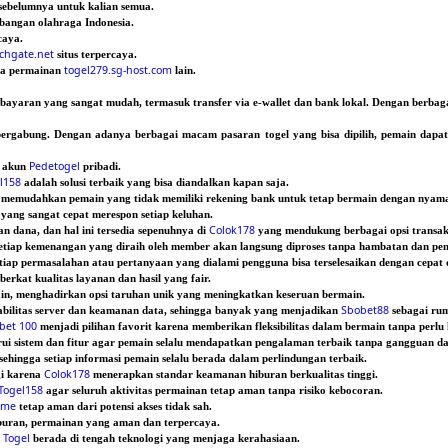
sebelumnya untuk kalian semua.
angan olahraga Indonesia.
caya.
chgate.net
situs terpercaya.
togel279.sg-host.com
uga permainan
lain.
aran yang sangat mudah, termasuk transfer via e-wallet dan bank lokal. Dengan berbagai
ergabung. Dengan adanya berbagai macam pasaran togel yang bisa dipilih, pemain dapa
Pedetogel
t akun
pribadi.
l158
adalah solusi terbaik yang bisa diandalkan kapan saja.
ng memudahkan pemain yang tidak memiliki rekening bank untuk tetap bermain dengan nyam
ang sangat cepat merespon setiap keluhan.
Colok178
 dana, dan hal ini tersedia sepenuhnya di
yang mendukung berbagai opsi transa
tiap kemenangan yang diraih oleh member akan langsung diproses tanpa hambatan dan pen
tiap permasalahan atau pertanyaan yang dialami pengguna bisa terselesaikan dengan cep
berkat kualitas layanan dan hasil yang fair.
lain, menghadirkan opsi taruhan unik yang meningkatkan keseruan bermain.
Sbobet88
tabilitas server dan keamanan data, sehingga banyak yang menjadikan
sebagai ru
 bet 100
menjadi pilihan favorit karena memberikan fleksibilitas dalam bermain tanpa perlu
i sistem dan fitur agar pemain selalu mendapatkan pengalaman terbaik tanpa gangguan d
sehingga setiap informasi pemain selalu berada dalam perlindungan terbaik.
Colok178
gi karena
menerapkan standar keamanan hiburan berkualitas tinggi.
Togel158
agar seluruh aktivitas permainan tetap aman tanpa risiko kebocoran.
ame
tetap aman dari potensi akses tidak sah.
buran, permainan yang aman dan terpercaya.
 Togel
berada di tengah teknologi yang menjaga kerahasiaan.