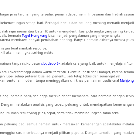
gai jenis taruhan yang tersedia, pemain dapat memilih pasaran dan hadiah sesuai
 keberuntungan setiap hari. Berbagai bonus dan peluang menang menarik menjadi
lah rajin memantau Data HK untuk mengidentifikasi pola angka yang sering keluar.
 baik, bermain
Togel Hongkong
bisa menjadi pengalaman yang menyenangkan.
an karena membawa banyak perubahan penting. Banyak pemain akhirnya merasa puas
Lumayan buat nambah resource.
kill akan meningkat seiring waktu.
ainan tanpa risiko besar.
slot depo 5k
adalah cara yang baik untuk menjelajahi fitur-
u skor tertinggi dalam waktu tertentu. Event ini pasti seru banget, karena semua
an lupa, setiap putaran bisa jadi penentu, jadi tetap fokus dan semangat ya!
rikan sentuhan modern tanpa meninggalkan ciri khas permainan tradisional
Mahjong
ap bagi pemain baru, sehingga mereka dapat memahami cara bermain dengan lebih
. Dengan melakukan analisis yang tepat, peluang untuk mendapatkan kemenangan
gumuman result yang jelas, cepat, serta tidak membingungkan sama sekali.
n peluang bagi semua pemain untuk merasakan kemenangan spektakuler melalui
g menggiurkan, membuatnya menjadi pilihan populer. Dengan tampilan yang mudah