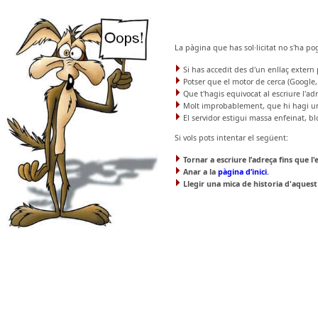
La pàgina que has sol·licitat no s'ha p
Si has accedit des d'un enllaç extern 
Potser que el motor de cerca (Google, Y
Que t'hagis equivocat al escriure l'ad
Molt improbablement, que hi hagi un er
El servidor estigui massa enfeinat, bl
Si vols pots intentar el següent:
Tornar a escriure l’adreça fins que l'
Anar a la
pàgina d’inici
.
Llegir una mica de historia d'aquest