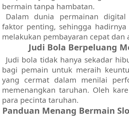
bermain tanpa hambatan.
Dalam dunia permainan digital
faktor penting, sehingga hadirny
melakukan pembayaran cepat dan a
Judi Bola Berpeluang 
Judi bola tidak hanya sekadar hi
bagi pemain untuk meraih keuntu
yang cermat dalam menilai perf
memenangkan taruhan. Oleh kare
para pecinta taruhan.
Panduan Menang Bermain Slo