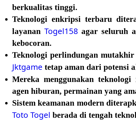
berkualitas tinggi.
Teknologi enkripsi terbaru dite
Togel158
layanan
agar seluruh a
kebocoran.
Teknologi perlindungan mutakhir
Jktgame
tetap aman dari potensi a
Mereka menggunakan teknologi
agen hiburan, permainan yang ama
Sistem keamanan modern diterapk
Toto Togel
berada di tengah tekno