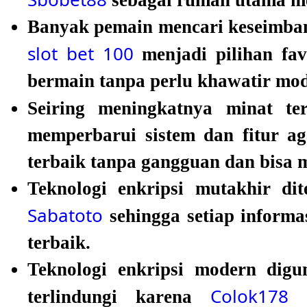
Banyak pemain mencari keseimbang
slot bet 100
menjadi pilihan fav
bermain tanpa perlu khawatir moda
Seiring meningkatnya minat te
memperbarui sistem dan fitur a
terbaik tanpa gangguan dan bisa 
Teknologi enkripsi mutakhir di
Sabatoto
sehingga setiap informa
terbaik.
Teknologi enkripsi modern digu
Colok178
terlindungi karena
m