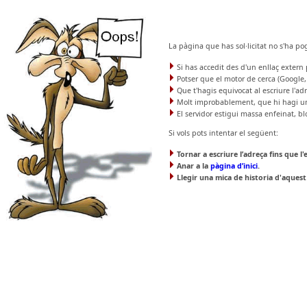
La pàgina que has sol·licitat no s'ha p
Si has accedit des d'un enllaç extern 
Potser que el motor de cerca (Google, Y
Que t'hagis equivocat al escriure l'ad
Molt improbablement, que hi hagi un er
El servidor estigui massa enfeinat, bl
Si vols pots intentar el següent:
Tornar a escriure l’adreça fins que l'
Anar a la
pàgina d’inici
.
Llegir una mica de historia d'aquest