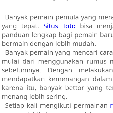
Banyak pemain pemula yang mera
yang tepat.
Situs Toto
bisa menja
panduan lengkap bagi pemain bar
bermain dengan lebih mudah.
Banyak pemain yang mencari car
mulai dari menggunakan rumus m
sebelumnya. Dengan melakukan
mendapatkan kemenangan dalam p
karena itu, banyak bettor yang t
menang lebih sering.
Setiap kali mengikuti permainan