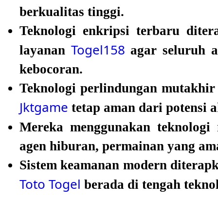
berkualitas tinggi.
Teknologi enkripsi terbaru dite
Togel158
layanan
agar seluruh a
kebocoran.
Teknologi perlindungan mutakhir
Jktgame
tetap aman dari potensi a
Mereka menggunakan teknologi
agen hiburan, permainan yang ama
Sistem keamanan modern diterapk
Toto Togel
berada di tengah tekno