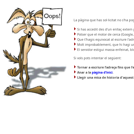
La pàgina que has sol·licitat no s'ha p
Si has accedit des d'un enllaç extern 
Potser que el motor de cerca (Google, Y
Que t'hagis equivocat al escriure l'ad
Molt improbablement, que hi hagi un er
El servidor estigui massa enfeinat, bl
Si vols pots intentar el següent:
Tornar a escriure l’adreça fins que l'
Anar a la
pàgina d’inici
.
Llegir una mica de historia d'aquest