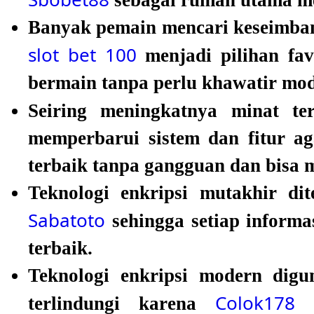
Banyak pemain mencari keseimbang
slot bet 100
menjadi pilihan fav
bermain tanpa perlu khawatir moda
Seiring meningkatnya minat te
memperbarui sistem dan fitur a
terbaik tanpa gangguan dan bisa 
Teknologi enkripsi mutakhir di
Sabatoto
sehingga setiap informa
terbaik.
Teknologi enkripsi modern digu
Colok178
terlindungi karena
m