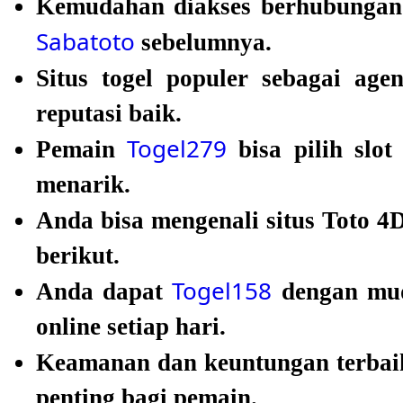
Kemudahan diakses berhubungan d
Sabatoto
sebelumnya.
Situs togel populer sebagai age
reputasi baik.
Togel279
Pemain
bisa pilih slot
menarik.
Anda bisa mengenali situs Toto 
berikut.
Togel158
Anda dapat
dengan mud
online setiap hari.
Keamanan dan keuntungan terbaik
penting bagi pemain.