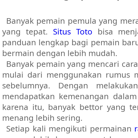
Banyak pemain pemula yang mera
yang tepat.
Situs Toto
bisa menja
panduan lengkap bagi pemain bar
bermain dengan lebih mudah.
Banyak pemain yang mencari car
mulai dari menggunakan rumus m
sebelumnya. Dengan melakukan
mendapatkan kemenangan dalam p
karena itu, banyak bettor yang t
menang lebih sering.
Setiap kali mengikuti permainan