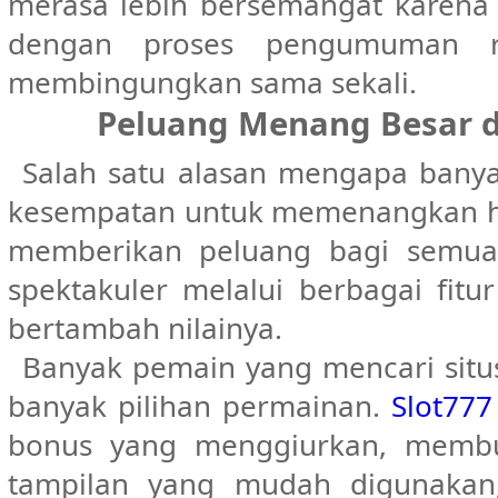
merasa lebih bersemangat karena
dengan proses pengumuman res
membingungkan sama sekali.
Peluang Menang Besar de
Salah satu alasan mengapa bany
kesempatan untuk memenangkan ha
memberikan peluang bagi semu
spektakuler melalui berbagai fitu
bertambah nilainya.
Banyak pemain yang mencari situs
banyak pilihan permainan.
Slot777
bonus yang menggiurkan, membua
tampilan yang mudah digunakan