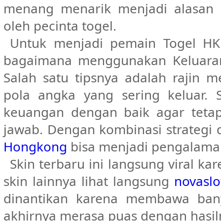
menang menarik menjadi alasan 
oleh pecinta togel.
Untuk menjadi pemain Togel HK
bagaimana menggunakan Keluaran 
Salah satu tipsnya adalah rajin 
pola angka yang sering keluar. 
keuangan dengan baik agar tetap
jawab. Dengan kombinasi strategi
Hongkong
bisa menjadi pengalam
Skin terbaru ini langsung viral k
skin lainnya lihat langsung
novaslo
dinantikan karena membawa ban
akhirnya merasa puas dengan hasil