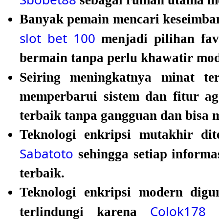
Banyak pemain mencari keseimbang
slot bet 100
menjadi pilihan fav
bermain tanpa perlu khawatir moda
Seiring meningkatnya minat te
memperbarui sistem dan fitur a
terbaik tanpa gangguan dan bisa 
Teknologi enkripsi mutakhir di
Sabatoto
sehingga setiap informa
terbaik.
Teknologi enkripsi modern digu
Colok178
terlindungi karena
m