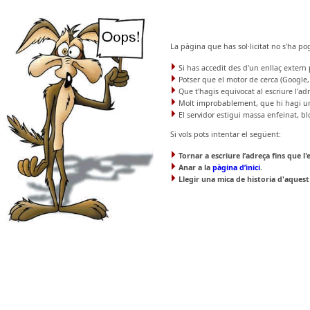
La pàgina que has sol·licitat no s'ha p
Si has accedit des d'un enllaç extern 
Potser que el motor de cerca (Google, Y
Que t'hagis equivocat al escriure l'ad
Molt improbablement, que hi hagi un er
El servidor estigui massa enfeinat, bl
Si vols pots intentar el següent:
Tornar a escriure l’adreça fins que l'
Anar a la
pàgina d’inici
.
Llegir una mica de historia d'aquest