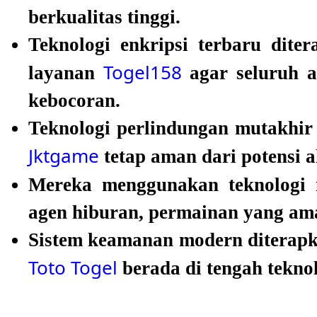
berkualitas tinggi.
Teknologi enkripsi terbaru dite
Togel158
layanan
agar seluruh a
kebocoran.
Teknologi perlindungan mutakhir
Jktgame
tetap aman dari potensi a
Mereka menggunakan teknologi
agen hiburan, permainan yang ama
Sistem keamanan modern diterapk
Toto Togel
berada di tengah tekno