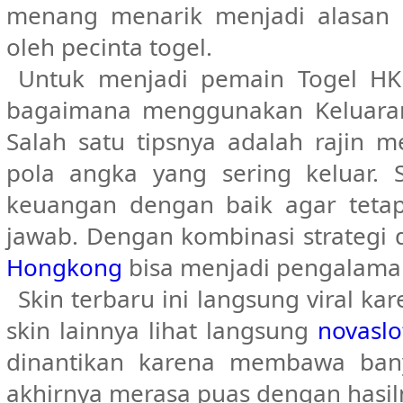
menang menarik menjadi alasan 
oleh pecinta togel.
Untuk menjadi pemain Togel HK
bagaimana menggunakan Keluaran 
Salah satu tipsnya adalah rajin 
pola angka yang sering keluar. 
keuangan dengan baik agar tetap
jawab. Dengan kombinasi strategi
Hongkong
bisa menjadi pengalam
Skin terbaru ini langsung viral k
skin lainnya lihat langsung
novaslo
dinantikan karena membawa ban
akhirnya merasa puas dengan hasil