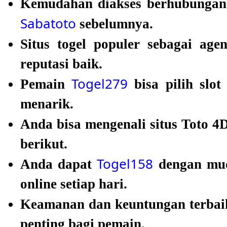
Kemudahan diakses berhubungan d
Sabatoto
sebelumnya.
Situs togel populer sebagai age
reputasi baik.
Togel279
Pemain
bisa pilih slot
menarik.
Anda bisa mengenali situs Toto 
berikut.
Togel158
Anda dapat
dengan mud
online setiap hari.
Keamanan dan keuntungan terbaik
penting bagi pemain.