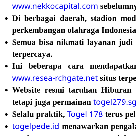
www.nekkocapital.com
sebelumny
Di berbagai daerah, stadion mo
perkembangan olahraga Indonesia
Semua bisa nikmati layanan judi
terpercaya.
Ini beberapa cara mendapatk
www.resea-rchgate.net
situs terp
Website resmi taruhan Hiburan 
togel279.s
tetapi juga permainan
Togel 178
Selalu praktik,
terus pel
togelpede.id
menawarkan pengala