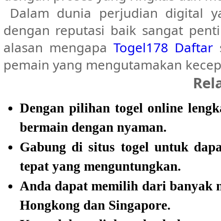
Dalam dunia perjudian digital 
dengan reputasi baik sangat penti
alasan mengapa
Togel178 Daftar
s
pemain yang mengutamakan kecepa
Rel
Dengan pilihan togel online leng
bermain dengan nyaman.
Gabung di situs togel untuk dap
tepat yang menguntungkan.
Anda dapat memilih dari banyak 
Hongkong dan Singapore.