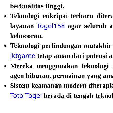
berkualitas tinggi.
Teknologi enkripsi terbaru dite
Togel158
layanan
agar seluruh a
kebocoran.
Teknologi perlindungan mutakhir
Jktgame
tetap aman dari potensi a
Mereka menggunakan teknologi
agen hiburan, permainan yang ama
Sistem keamanan modern diterapk
Toto Togel
berada di tengah tekno