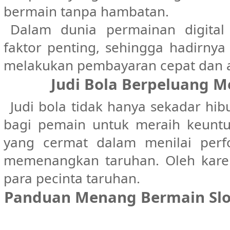
bermain tanpa hambatan.
Dalam dunia permainan digital
faktor penting, sehingga hadirny
melakukan pembayaran cepat dan a
Judi Bola Berpeluang 
Judi bola tidak hanya sekadar hi
bagi pemain untuk meraih keuntu
yang cermat dalam menilai perf
memenangkan taruhan. Oleh kare
para pecinta taruhan.
Panduan Menang Bermain Slo