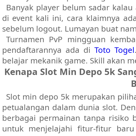
Banyak player belum sadar kalau 
di event kali ini, cara klaimnya ad
sebelum logout. Lumayan buat nam
Turnamen PvP mingguan kembali
pendaftarannya ada di
Toto Togel
belajar mekanik game. Skill akan m
Kenapa Slot Min Depo 5k San
B
Slot min depo 5k merupakan pili
petualangan dalam dunia slot. De
berbagai permainan tanpa risiko 
untuk menjelajahi fitur-fitur 