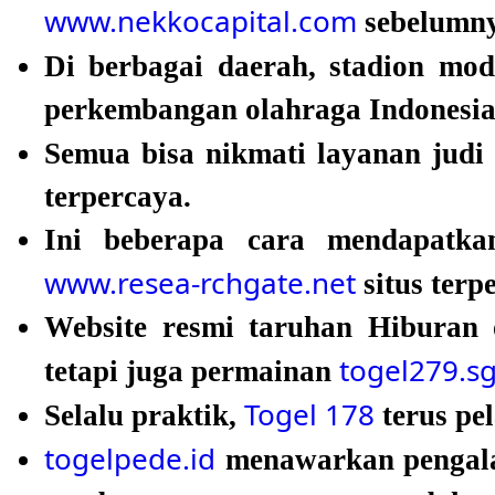
www.nekkocapital.com
sebelumny
Di berbagai daerah, stadion mo
perkembangan olahraga Indonesia
Semua bisa nikmati layanan judi
terpercaya.
Ini beberapa cara mendapatk
www.resea-rchgate.net
situs terp
Website resmi taruhan Hiburan 
togel279.s
tetapi juga permainan
Togel 178
Selalu praktik,
terus pel
togelpede.id
menawarkan pengala