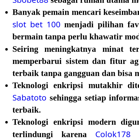
Banyak pemain mencari keseimbang
slot bet 100
menjadi pilihan fav
bermain tanpa perlu khawatir moda
Seiring meningkatnya minat te
memperbarui sistem dan fitur a
terbaik tanpa gangguan dan bisa 
Teknologi enkripsi mutakhir di
Sabatoto
sehingga setiap informa
terbaik.
Teknologi enkripsi modern digu
Colok178
terlindungi karena
m