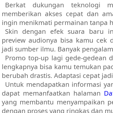
Berkat dukungan teknologi m
memberikan akses cepat dan ama
ingin menikmati permainan tanpa 
Skin dengan efek suara baru i
preview audionya bisa kamu cek 
jadi sumber ilmu. Banyak pengalama
Promo top-up lagi gede-gedean d
lengkapnya bisa kamu temukan p
berubah drastis. Adaptasi cepat jadi
Untuk mendapatkan informasi yan
dapat memanfaatkan halaman
Da
yang membantu menyampaikan pe
dengan proses yang ringkas dan mu