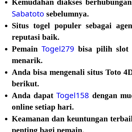
Kemudahan diakses berhubungan d
Sabatoto
sebelumnya.
Situs togel populer sebagai age
reputasi baik.
Togel279
Pemain
bisa pilih slot
menarik.
Anda bisa mengenali situs Toto 
berikut.
Togel158
Anda dapat
dengan mud
online setiap hari.
Keamanan dan keuntungan terbaik
penting bagi pemain.