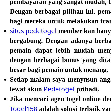
pembayaran yang sangat mudah, te
Dengan berbagai pilihan ini, pe
bagi mereka untuk melakukan tran
situs pedetogel
memberikan banya
bergabung. Dengan adanya berbag
pemain dapat lebih mudah meny
dengan berbagai bonus yang dita
besar bagi pemain untuk menang.
Setiap malam saya menyusun angk
Pedetogel
lewat akun
pribadi.
Jika mencari agen togel online d
Togel158
adalah solusi terbaik ya