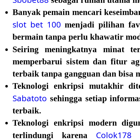
Banyak pemain mencari keseimbang
slot bet 100
menjadi pilihan fav
bermain tanpa perlu khawatir moda
Seiring meningkatnya minat te
memperbarui sistem dan fitur a
terbaik tanpa gangguan dan bisa 
Teknologi enkripsi mutakhir di
Sabatoto
sehingga setiap informa
terbaik.
Teknologi enkripsi modern digu
Colok178
terlindungi karena
m