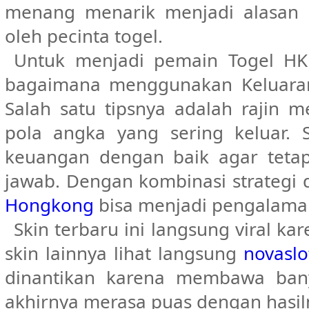
menang menarik menjadi alasan 
oleh pecinta togel.
Untuk menjadi pemain Togel HK
bagaimana menggunakan Keluaran 
Salah satu tipsnya adalah rajin 
pola angka yang sering keluar. 
keuangan dengan baik agar tetap
jawab. Dengan kombinasi strategi
Hongkong
bisa menjadi pengalam
Skin terbaru ini langsung viral k
skin lainnya lihat langsung
novaslo
dinantikan karena membawa ban
akhirnya merasa puas dengan hasil