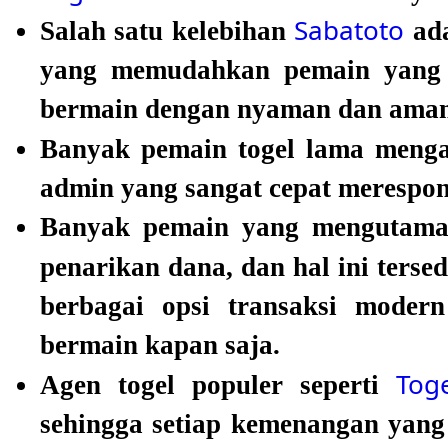
Sabatoto
Salah satu kelebihan
ada
yang memudahkan pemain yang t
bermain dengan nyaman dan aman
Banyak pemain togel lama meng
admin yang sangat cepat merespon
Banyak pemain yang mengutamaka
penarikan dana, dan hal ini terse
berbagai opsi transaksi mode
bermain kapan saja.
Tog
Agen togel populer seperti
sehingga setiap kemenangan yang