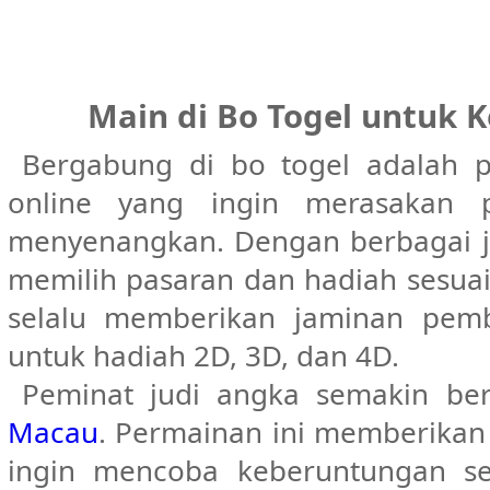
Main di Bo Togel untuk
Bergabung di bo togel adalah p
online yang ingin merasakan
menyenangkan. Dengan berbagai je
memilih pasaran dan hadiah sesuai 
selalu memberikan jaminan pem
untuk hadiah 2D, 3D, dan 4D.
Peminat judi angka semakin b
Macau
. Permainan ini memberika
ingin mencoba keberuntungan se