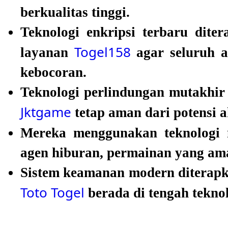
berkualitas tinggi.
Teknologi enkripsi terbaru dite
Togel158
layanan
agar seluruh a
kebocoran.
Teknologi perlindungan mutakhir
Jktgame
tetap aman dari potensi a
Mereka menggunakan teknologi
agen hiburan, permainan yang ama
Sistem keamanan modern diterapk
Toto Togel
berada di tengah tekno