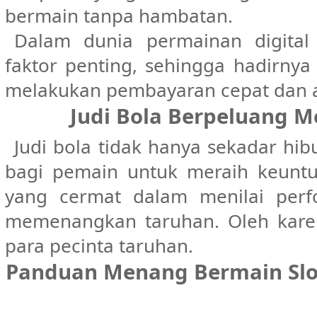
bermain tanpa hambatan.
Dalam dunia permainan digital
faktor penting, sehingga hadirny
melakukan pembayaran cepat dan a
Judi Bola Berpeluang 
Judi bola tidak hanya sekadar hi
bagi pemain untuk meraih keuntu
yang cermat dalam menilai perf
memenangkan taruhan. Oleh kare
para pecinta taruhan.
Panduan Menang Bermain Slo