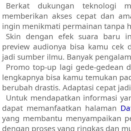
Berkat dukungan teknologi m
memberikan akses cepat dan ama
ingin menikmati permainan tanpa 
Skin dengan efek suara baru i
preview audionya bisa kamu cek 
jadi sumber ilmu. Banyak pengalama
Promo top-up lagi gede-gedean d
lengkapnya bisa kamu temukan p
berubah drastis. Adaptasi cepat jadi
Untuk mendapatkan informasi yan
dapat memanfaatkan halaman
Da
yang membantu menyampaikan pe
dengan proses yang ringkas dan mu