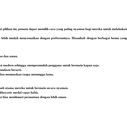
 pilihan ini, pemain dapat memilih cara yang paling nyaman bagi mereka untuk melakukan
t lebih mudah menyesuaikan dengan preferensinya. Ditambah dengan berbagai bonus yan
an dan aman.
ksi modern sehingga mempermudah pengguna untuk bermain kapan saja.
undaan berarti.
at dan memuaskan tanpa menunggu lama.
mah utama mereka untuk bermain secara nyaman.
 khawatir modal cepat habis.
an bisa menikmati permainan dengan lebih aman.