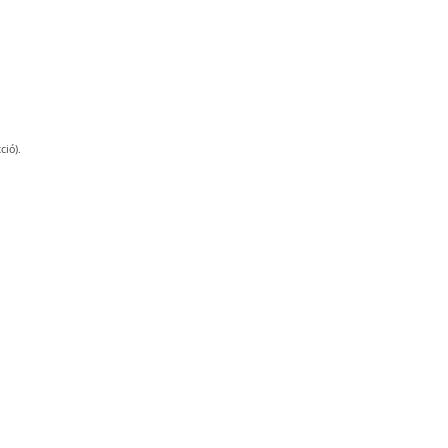
ció).