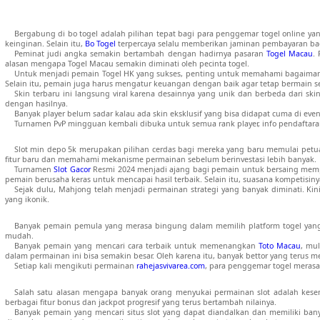
Bergabung di bo togel adalah pilihan tepat bagi para penggemar togel online 
keinginan. Selain itu,
Bo Togel
terpercaya selalu memberikan jaminan pembayaran ba
Peminat judi angka semakin bertambah dengan hadirnya pasaran
Togel Macau
.
alasan mengapa Togel Macau semakin diminati oleh pecinta togel.
Untuk menjadi pemain Togel HK yang sukses, penting untuk memahami bagaimana m
Selain itu, pemain juga harus mengatur keuangan dengan baik agar tetap bermain s
Skin terbaru ini langsung viral karena desainnya yang unik dan berbeda dari ski
dengan hasilnya.
Banyak player belum sadar kalau ada skin eksklusif yang bisa didapat cuma di event
Turnamen PvP mingguan kembali dibuka untuk semua rank player, info pendaftar
Slot min depo 5k merupakan pilihan cerdas bagi mereka yang baru memulai petua
fitur baru dan memahami mekanisme permainan sebelum berinvestasi lebih banyak.
Turnamen
Slot Gacor
Resmi 2024 menjadi ajang bagi pemain untuk bersaing mempe
pemain berusaha keras untuk mencapai hasil terbaik. Selain itu, suasana kompetisiny
Sejak dulu, Mahjong telah menjadi permainan strategi yang banyak diminati. Ki
yang ikonik.
Banyak pemain pemula yang merasa bingung dalam memilih platform togel yan
mudah.
Banyak pemain yang mencari cara terbaik untuk memenangkan
Toto Macau
, mu
dalam permainan ini bisa semakin besar. Oleh karena itu, banyak bettor yang terus m
Setiap kali mengikuti permainan
rahejasvivarea.com
, para penggemar togel meras
Salah satu alasan mengapa banyak orang menyukai permainan slot adalah ke
berbagai fitur bonus dan jackpot progresif yang terus bertambah nilainya.
Banyak pemain yang mencari situs slot yang dapat diandalkan dan memiliki ban