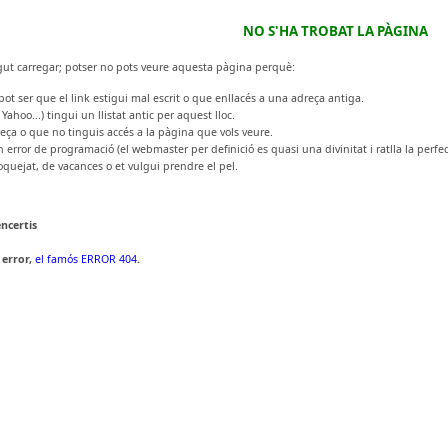
NO S'HA TROBAT LA PÀGINA
ogut carregar; potser no pots veure aquesta pàgina perquè:
pot ser que el link estigui mal escrit o que enllacés a una adreça antiga.
ahoo...) tingui un llistat antic per aquest lloc.
reça o que no tinguis accés a la pàgina que vols veure.
ror de programació (el webmaster per definició es quasi una divinitat i ratlla la perfec
oquejat, de vacances o et vulgui prendre el pel.
encertis
 error,
el famós ERROR 404
.