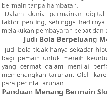
bermain tanpa hambatan.
Dalam dunia permainan digital
faktor penting, sehingga hadirny
melakukan pembayaran cepat dan a
Judi Bola Berpeluang 
Judi bola tidak hanya sekadar hi
bagi pemain untuk meraih keuntu
yang cermat dalam menilai perf
memenangkan taruhan. Oleh kare
para pecinta taruhan.
Panduan Menang Bermain Slo