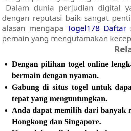
Dalam dunia perjudian digital 
dengan reputasi baik sangat penti
alasan mengapa
Togel178 Daftar
s
pemain yang mengutamakan kecepa
Rel
Dengan pilihan togel online leng
bermain dengan nyaman.
Gabung di situs togel untuk dap
tepat yang menguntungkan.
Anda dapat memilih dari banyak 
Hongkong dan Singapore.