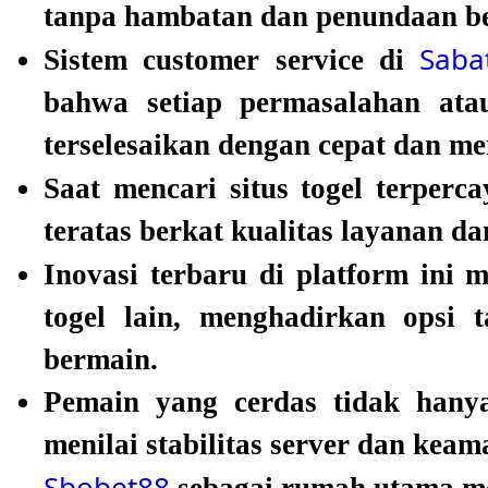
tanpa hambatan dan penundaan be
Saba
Sistem customer service di
bahwa setiap permasalahan ata
terselesaikan dengan cepat dan 
Saat mencari situs togel terper
teratas berkat kualitas layanan dan
Inovasi terbaru di platform ini
togel lain, menghadirkan opsi
bermain.
Pemain yang cerdas tidak hanya
menilai stabilitas server dan ke
Sbobet88
sebagai rumah utama me