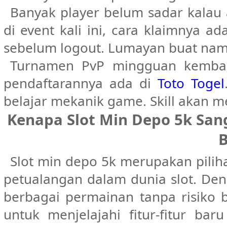
Banyak player belum sadar kalau 
di event kali ini, cara klaimnya ad
sebelum logout. Lumayan buat nam
Turnamen PvP mingguan kembali
pendaftarannya ada di
Toto Togel
belajar mekanik game. Skill akan m
Kenapa Slot Min Depo 5k San
B
Slot min depo 5k merupakan pili
petualangan dalam dunia slot. De
berbagai permainan tanpa risiko 
untuk menjelajahi fitur-fitur 