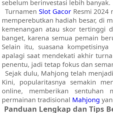
sebelum berinvestasi lebih banyak.
Turnamen
Slot Gacor
Resmi 2024 m
memperebutkan hadiah besar, di 
kemenangan atau skor tertinggi da
banget, karena semua pemain beru
Selain itu, suasana kompetisinya
apalagi saat mendekati akhir turna
penentu, jadi tetap fokus dan sema
Sejak dulu, Mahjong telah menjadi
Kini, popularitasnya semakin me
online, memberikan sentuhan 
permainan tradisional
Mahjong
yang
Panduan Lengkap dan Tips Be