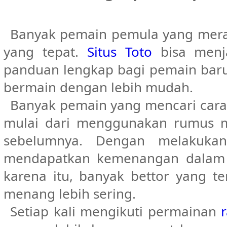
Banyak pemain pemula yang mera
yang tepat.
Situs Toto
bisa menja
panduan lengkap bagi pemain bar
bermain dengan lebih mudah.
Banyak pemain yang mencari car
mulai dari menggunakan rumus m
sebelumnya. Dengan melakukan
mendapatkan kemenangan dalam p
karena itu, banyak bettor yang t
menang lebih sering.
Setiap kali mengikuti permainan