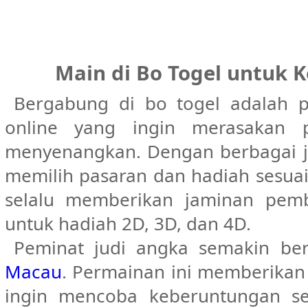
Main di Bo Togel untuk
Bergabung di bo togel adalah p
online yang ingin merasakan
menyenangkan. Dengan berbagai je
memilih pasaran dan hadiah sesuai 
selalu memberikan jaminan pem
untuk hadiah 2D, 3D, dan 4D.
Peminat judi angka semakin b
Macau
. Permainan ini memberika
ingin mencoba keberuntungan se