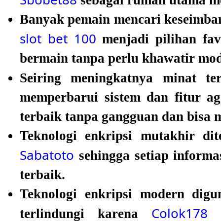
Banyak pemain mencari keseimbang
slot bet 100
menjadi pilihan fav
bermain tanpa perlu khawatir moda
Seiring meningkatnya minat te
memperbarui sistem dan fitur a
terbaik tanpa gangguan dan bisa 
Teknologi enkripsi mutakhir di
Sabatoto
sehingga setiap informa
terbaik.
Teknologi enkripsi modern digu
Colok178
terlindungi karena
m