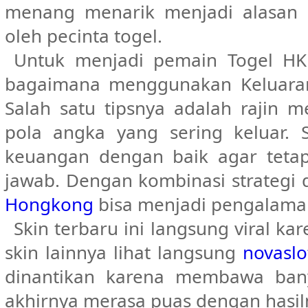
menang menarik menjadi alasan 
oleh pecinta togel.
Untuk menjadi pemain Togel HK
bagaimana menggunakan Keluaran 
Salah satu tipsnya adalah rajin 
pola angka yang sering keluar. 
keuangan dengan baik agar tetap
jawab. Dengan kombinasi strategi
Hongkong
bisa menjadi pengalam
Skin terbaru ini langsung viral k
skin lainnya lihat langsung
novaslo
dinantikan karena membawa ban
akhirnya merasa puas dengan hasil