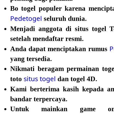
Bo togel populer karena mencipt
Pedetogel
seluruh dunia.
Menjadi anggota di situs togel 
setelah mendaftar resmi.
P
Anda dapat menciptakan rumus
yang tersedia.
Nikmati beragam permainan tog
situs togel
toto
dan togel 4D.
Kami berterima kasih kepada 
bandar terpercaya.
Untuk mainkan game onli