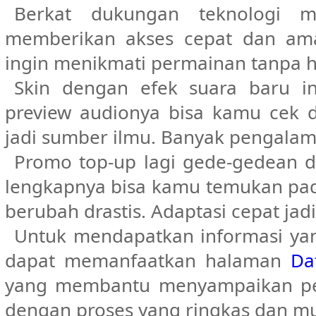
Berkat dukungan teknologi m
memberikan akses cepat dan ama
ingin menikmati permainan tanpa 
Skin dengan efek suara baru i
preview audionya bisa kamu cek 
jadi sumber ilmu. Banyak pengalama
Promo top-up lagi gede-gedean d
lengkapnya bisa kamu temukan p
berubah drastis. Adaptasi cepat jadi
Untuk mendapatkan informasi yan
dapat memanfaatkan halaman
Da
yang membantu menyampaikan pe
dengan proses yang ringkas dan mu