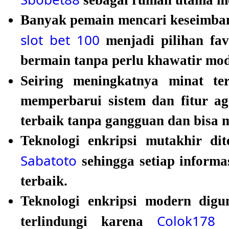
Banyak pemain mencari keseimbang
slot bet 100
menjadi pilihan fav
bermain tanpa perlu khawatir moda
Seiring meningkatnya minat te
memperbarui sistem dan fitur a
terbaik tanpa gangguan dan bisa 
Teknologi enkripsi mutakhir di
Sabatoto
sehingga setiap informa
terbaik.
Teknologi enkripsi modern digu
Colok178
terlindungi karena
m