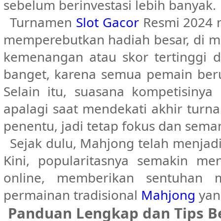
sebelum berinvestasi lebih banyak.
Turnamen
Slot Gacor
Resmi 2024 m
memperebutkan hadiah besar, di 
kemenangan atau skor tertinggi da
banget, karena semua pemain beru
Selain itu, suasana kompetisinya
apalagi saat mendekati akhir turna
penentu, jadi tetap fokus dan sema
Sejak dulu, Mahjong telah menjadi
Kini, popularitasnya semakin me
online, memberikan sentuhan 
permainan tradisional
Mahjong
yang
Panduan Lengkap dan Tips Be