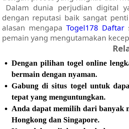
Dalam dunia perjudian digital 
dengan reputasi baik sangat penti
alasan mengapa
Togel178 Daftar
s
pemain yang mengutamakan kecepa
Rel
Dengan pilihan togel online leng
bermain dengan nyaman.
Gabung di situs togel untuk dap
tepat yang menguntungkan.
Anda dapat memilih dari banyak 
Hongkong dan Singapore.