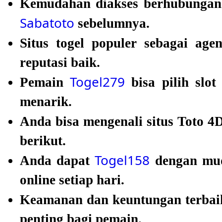
Kemudahan diakses berhubungan d
Sabatoto
sebelumnya.
Situs togel populer sebagai age
reputasi baik.
Togel279
Pemain
bisa pilih slot
menarik.
Anda bisa mengenali situs Toto 
berikut.
Togel158
Anda dapat
dengan mud
online setiap hari.
Keamanan dan keuntungan terbaik
penting bagi pemain.