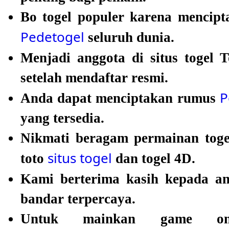
Bo togel populer karena mencipt
Pedetogel
seluruh dunia.
Menjadi anggota di situs togel 
setelah mendaftar resmi.
P
Anda dapat menciptakan rumus
yang tersedia.
Nikmati beragam permainan tog
situs togel
toto
dan togel 4D.
Kami berterima kasih kepada 
bandar terpercaya.
Untuk mainkan game onli