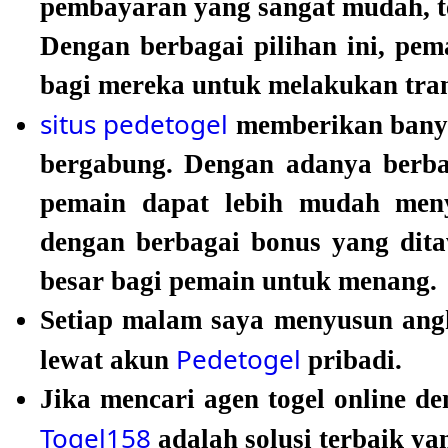
pembayaran yang sangat mudah, te
Dengan berbagai pilihan ini, pe
bagi mereka untuk melakukan tran
situs pedetogel
memberikan banya
bergabung. Dengan adanya berbag
pemain dapat lebih mudah meny
dengan berbagai bonus yang dita
besar bagi pemain untuk menang.
Setiap malam saya menyusun angk
Pedetogel
lewat akun
pribadi.
Jika mencari agen togel online d
Togel158
adalah solusi terbaik ya