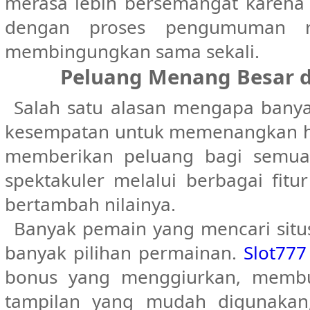
merasa lebih bersemangat karena
dengan proses pengumuman res
membingungkan sama sekali.
Peluang Menang Besar de
Salah satu alasan mengapa bany
kesempatan untuk memenangkan ha
memberikan peluang bagi semu
spektakuler melalui berbagai fitu
bertambah nilainya.
Banyak pemain yang mencari situs
banyak pilihan permainan.
Slot777
bonus yang menggiurkan, membua
tampilan yang mudah digunakan