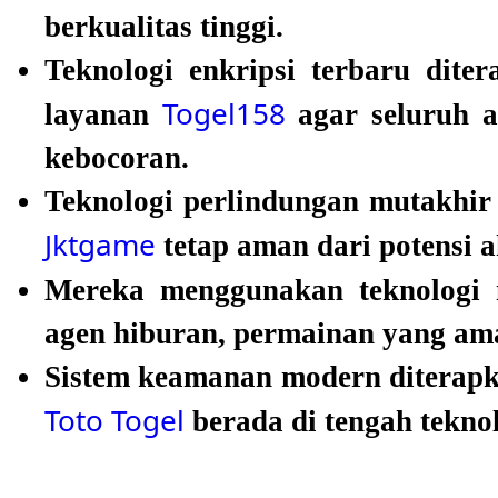
berkualitas tinggi.
Teknologi enkripsi terbaru dite
Togel158
layanan
agar seluruh a
kebocoran.
Teknologi perlindungan mutakhir
Jktgame
tetap aman dari potensi a
Mereka menggunakan teknologi
agen hiburan, permainan yang ama
Sistem keamanan modern diterapk
Toto Togel
berada di tengah tekno