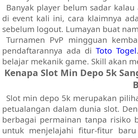
Banyak player belum sadar kalau 
di event kali ini, cara klaimnya ad
sebelum logout. Lumayan buat nam
Turnamen PvP mingguan kembali
pendaftarannya ada di
Toto Togel
belajar mekanik game. Skill akan m
Kenapa Slot Min Depo 5k San
B
Slot min depo 5k merupakan pili
petualangan dalam dunia slot. De
berbagai permainan tanpa risiko 
untuk menjelajahi fitur-fitur 