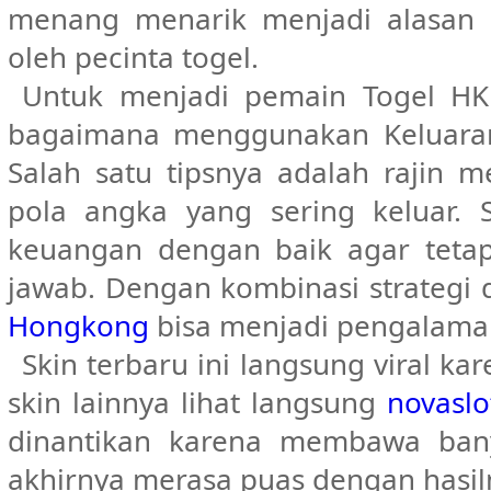
menang menarik menjadi alasan 
oleh pecinta togel.
Untuk menjadi pemain Togel HK
bagaimana menggunakan Keluaran 
Salah satu tipsnya adalah rajin 
pola angka yang sering keluar. 
keuangan dengan baik agar tetap
jawab. Dengan kombinasi strategi
Hongkong
bisa menjadi pengalam
Skin terbaru ini langsung viral k
skin lainnya lihat langsung
novaslo
dinantikan karena membawa ban
akhirnya merasa puas dengan hasil