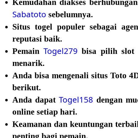
Kemudahan diakses berhubungan d
Sabatoto
sebelumnya.
Situs togel populer sebagai age
reputasi baik.
Togel279
Pemain
bisa pilih slot
menarik.
Anda bisa mengenali situs Toto 
berikut.
Togel158
Anda dapat
dengan mud
online setiap hari.
Keamanan dan keuntungan terbaik
penting bagi pemain.