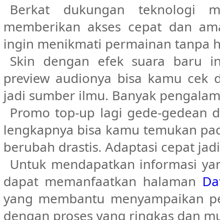
Berkat dukungan teknologi m
memberikan akses cepat dan ama
ingin menikmati permainan tanpa 
Skin dengan efek suara baru i
preview audionya bisa kamu cek 
jadi sumber ilmu. Banyak pengalama
Promo top-up lagi gede-gedean d
lengkapnya bisa kamu temukan p
berubah drastis. Adaptasi cepat jadi
Untuk mendapatkan informasi yan
dapat memanfaatkan halaman
Da
yang membantu menyampaikan pe
dengan proses yang ringkas dan mu