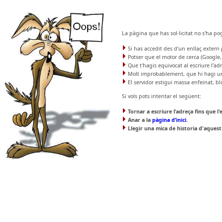
La pàgina que has sol·licitat no s'ha p
Si has accedit des d'un enllaç extern 
Potser que el motor de cerca (Google, Y
Que t'hagis equivocat al escriure l'ad
Molt improbablement, que hi hagi un er
El servidor estigui massa enfeinat, bl
Si vols pots intentar el següent:
Tornar a escriure l’adreça fins que l'
Anar a la
pàgina d’inici
.
Llegir una mica de historia d'aquest