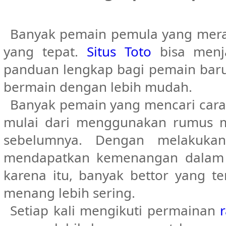
Banyak pemain pemula yang mera
yang tepat.
Situs Toto
bisa menja
panduan lengkap bagi pemain bar
bermain dengan lebih mudah.
Banyak pemain yang mencari car
mulai dari menggunakan rumus m
sebelumnya. Dengan melakukan
mendapatkan kemenangan dalam p
karena itu, banyak bettor yang t
menang lebih sering.
Setiap kali mengikuti permainan