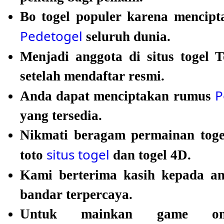
Bo togel populer karena mencipt
Pedetogel
seluruh dunia.
Menjadi anggota di situs togel 
setelah mendaftar resmi.
P
Anda dapat menciptakan rumus
yang tersedia.
Nikmati beragam permainan tog
situs togel
toto
dan togel 4D.
Kami berterima kasih kepada 
bandar terpercaya.
Untuk mainkan game onli