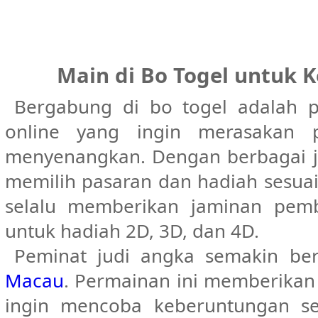
Main di Bo Togel untuk
Bergabung di bo togel adalah p
online yang ingin merasakan
menyenangkan. Dengan berbagai je
memilih pasaran dan hadiah sesuai 
selalu memberikan jaminan pem
untuk hadiah 2D, 3D, dan 4D.
Peminat judi angka semakin b
Macau
. Permainan ini memberika
ingin mencoba keberuntungan se