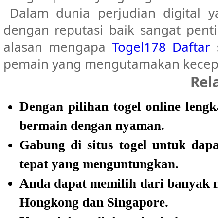
Dalam dunia perjudian digital 
dengan reputasi baik sangat penti
alasan mengapa
Togel178 Daftar
s
pemain yang mengutamakan kecepa
Rel
Dengan pilihan togel online leng
bermain dengan nyaman.
Gabung di situs togel untuk dap
tepat yang menguntungkan.
Anda dapat memilih dari banyak 
Hongkong dan Singapore.