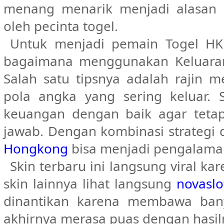
menang menarik menjadi alasan 
oleh pecinta togel.
Untuk menjadi pemain Togel HK
bagaimana menggunakan Keluaran 
Salah satu tipsnya adalah rajin 
pola angka yang sering keluar. 
keuangan dengan baik agar tetap
jawab. Dengan kombinasi strategi
Hongkong
bisa menjadi pengalam
Skin terbaru ini langsung viral k
skin lainnya lihat langsung
novaslo
dinantikan karena membawa ban
akhirnya merasa puas dengan hasil