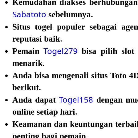
Kemudahan diakses berhubungan d
Sabatoto
sebelumnya.
Situs togel populer sebagai age
reputasi baik.
Togel279
Pemain
bisa pilih slot
menarik.
Anda bisa mengenali situs Toto 
berikut.
Togel158
Anda dapat
dengan mud
online setiap hari.
Keamanan dan keuntungan terbaik
penting bagi pemain.