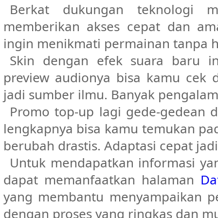
Berkat dukungan teknologi m
memberikan akses cepat dan ama
ingin menikmati permainan tanpa 
Skin dengan efek suara baru i
preview audionya bisa kamu cek 
jadi sumber ilmu. Banyak pengalama
Promo top-up lagi gede-gedean d
lengkapnya bisa kamu temukan p
berubah drastis. Adaptasi cepat jadi
Untuk mendapatkan informasi yan
dapat memanfaatkan halaman
Da
yang membantu menyampaikan pe
dengan proses yang ringkas dan mu