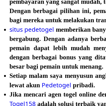
pembayaran yang sangat mudah, te
Dengan berbagai pilihan ini, pe
bagi mereka untuk melakukan tran
situs pedetogel
memberikan banya
bergabung. Dengan adanya berbag
pemain dapat lebih mudah meny
dengan berbagai bonus yang dita
besar bagi pemain untuk menang.
Setiap malam saya menyusun angk
Pedetogel
lewat akun
pribadi.
Jika mencari agen togel online d
Togel158
adalah solusi terbaik ya