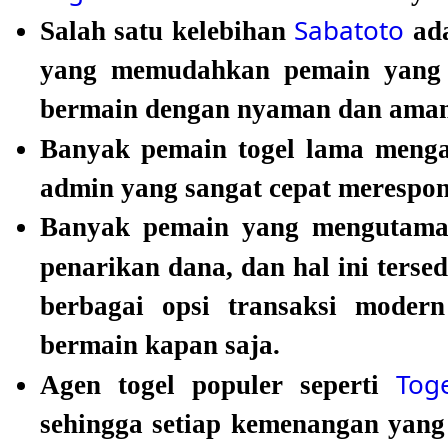
Sabatoto
Salah satu kelebihan
ada
yang memudahkan pemain yang t
bermain dengan nyaman dan aman
Banyak pemain togel lama meng
admin yang sangat cepat merespon
Banyak pemain yang mengutamaka
penarikan dana, dan hal ini terse
berbagai opsi transaksi mode
bermain kapan saja.
Tog
Agen togel populer seperti
sehingga setiap kemenangan yang