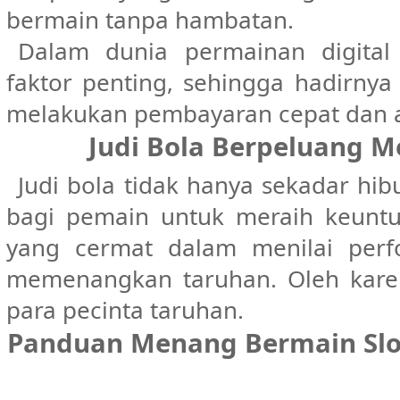
bermain tanpa hambatan.
Dalam dunia permainan digital
faktor penting, sehingga hadirny
melakukan pembayaran cepat dan a
Judi Bola Berpeluang 
Judi bola tidak hanya sekadar hi
bagi pemain untuk meraih keuntu
yang cermat dalam menilai perf
memenangkan taruhan. Oleh kare
para pecinta taruhan.
Panduan Menang Bermain Slo