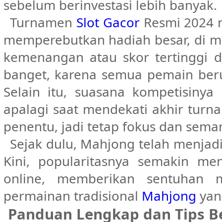
sebelum berinvestasi lebih banyak.
Turnamen
Slot Gacor
Resmi 2024 m
memperebutkan hadiah besar, di 
kemenangan atau skor tertinggi da
banget, karena semua pemain beru
Selain itu, suasana kompetisinya
apalagi saat mendekati akhir turna
penentu, jadi tetap fokus dan sema
Sejak dulu, Mahjong telah menjadi
Kini, popularitasnya semakin me
online, memberikan sentuhan 
permainan tradisional
Mahjong
yang
Panduan Lengkap dan Tips Be