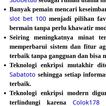
Banyak pemain mencari keseimbang
slot bet 100
menjadi pilihan fav
bermain tanpa perlu khawatir moda
Seiring meningkatnya minat te
memperbarui sistem dan fitur a
terbaik tanpa gangguan dan bisa 
Teknologi enkripsi mutakhir di
Sabatoto
sehingga setiap informa
terbaik.
Teknologi enkripsi modern digu
Colok178
terlindungi karena
m