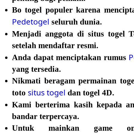
Bo togel populer karena mencipt
Pedetogel
seluruh dunia.
Menjadi anggota di situs togel 
setelah mendaftar resmi.
P
Anda dapat menciptakan rumus
yang tersedia.
Nikmati beragam permainan tog
situs togel
toto
dan togel 4D.
Kami berterima kasih kepada 
bandar terpercaya.
Untuk mainkan game onli