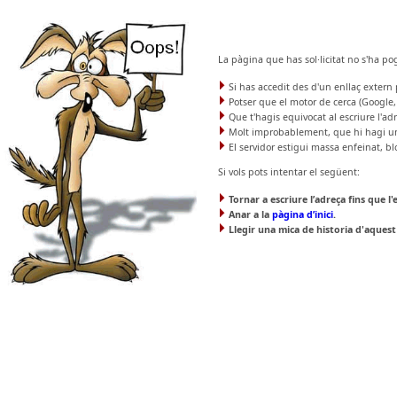
La pàgina que has sol·licitat no s'ha p
Si has accedit des d'un enllaç extern 
Potser que el motor de cerca (Google, Y
Que t'hagis equivocat al escriure l'ad
Molt improbablement, que hi hagi un er
El servidor estigui massa enfeinat, bl
Si vols pots intentar el següent:
Tornar a escriure l’adreça fins que l'
Anar a la
pàgina d’inici
.
Llegir una mica de historia d'aquest