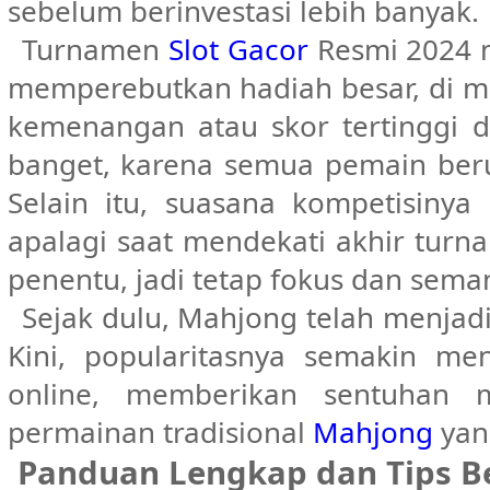
sebelum berinvestasi lebih banyak.
Turnamen
Slot Gacor
Resmi 2024 m
memperebutkan hadiah besar, di 
kemenangan atau skor tertinggi da
banget, karena semua pemain beru
Selain itu, suasana kompetisinya
apalagi saat mendekati akhir turna
penentu, jadi tetap fokus dan sema
Sejak dulu, Mahjong telah menjadi
Kini, popularitasnya semakin me
online, memberikan sentuhan 
permainan tradisional
Mahjong
yang
Panduan Lengkap dan Tips Be