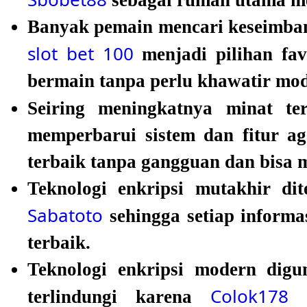
Banyak pemain mencari keseimbang
slot bet 100
menjadi pilihan fav
bermain tanpa perlu khawatir moda
Seiring meningkatnya minat te
memperbarui sistem dan fitur a
terbaik tanpa gangguan dan bisa 
Teknologi enkripsi mutakhir di
Sabatoto
sehingga setiap informa
terbaik.
Teknologi enkripsi modern digu
Colok178
terlindungi karena
m