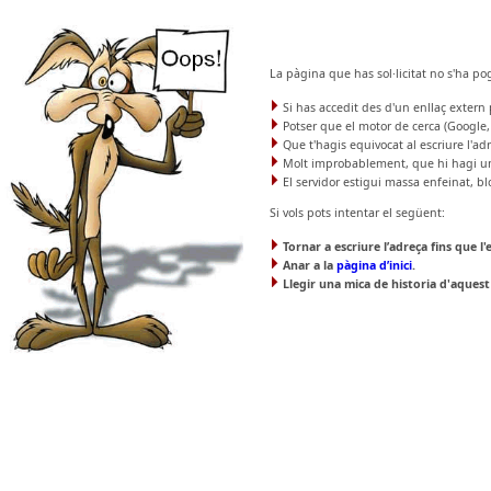
La pàgina que has sol·licitat no s'ha p
Si has accedit des d'un enllaç extern 
Potser que el motor de cerca (Google, Y
Que t'hagis equivocat al escriure l'ad
Molt improbablement, que hi hagi un er
El servidor estigui massa enfeinat, bl
Si vols pots intentar el següent:
Tornar a escriure l’adreça fins que l'
Anar a la
pàgina d’inici
.
Llegir una mica de historia d'aquest