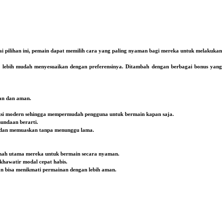
 pilihan ini, pemain dapat memilih cara yang paling nyaman bagi mereka untuk melakukan
t lebih mudah menyesuaikan dengan preferensinya. Ditambah dengan berbagai bonus yan
an dan aman.
ksi modern sehingga mempermudah pengguna untuk bermain kapan saja.
undaan berarti.
at dan memuaskan tanpa menunggu lama.
mah utama mereka untuk bermain secara nyaman.
 khawatir modal cepat habis.
an bisa menikmati permainan dengan lebih aman.