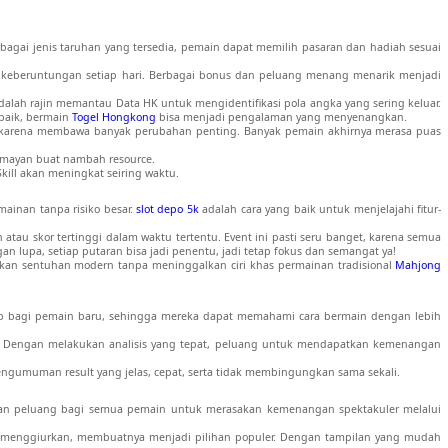
gai jenis taruhan yang tersedia, pemain dapat memilih pasaran dan hadiah sesuai
 keberuntungan setiap hari. Berbagai bonus dan peluang menang menarik menjadi
lah rajin memantau Data HK untuk mengidentifikasi pola angka yang sering keluar.
 baik, bermain
Togel Hongkong
bisa menjadi pengalaman yang menyenangkan.
an karena membawa banyak perubahan penting. Banyak pemain akhirnya merasa puas
Lumayan buat nambah resource.
kill akan meningkat seiring waktu.
ainan tanpa risiko besar.
slot depo 5k
adalah cara yang baik untuk menjelajahi fitur-
u skor tertinggi dalam waktu tertentu. Event ini pasti seru banget, karena semua
an lupa, setiap putaran bisa jadi penentu, jadi tetap fokus dan semangat ya!
rikan sentuhan modern tanpa meninggalkan ciri khas permainan tradisional
Mahjong
ap bagi pemain baru, sehingga mereka dapat memahami cara bermain dengan lebih
. Dengan melakukan analisis yang tepat, peluang untuk mendapatkan kemenangan
gumuman result yang jelas, cepat, serta tidak membingungkan sama sekali.
n peluang bagi semua pemain untuk merasakan kemenangan spektakuler melalui
g menggiurkan, membuatnya menjadi pilihan populer. Dengan tampilan yang mudah