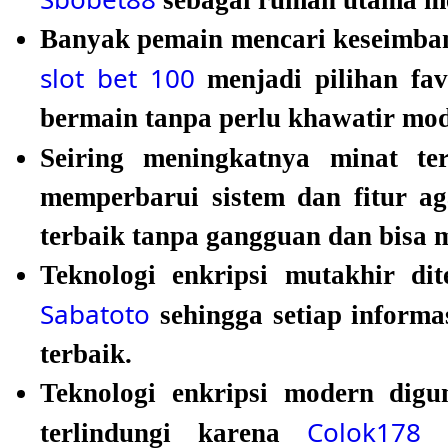
Banyak pemain mencari keseimbang
slot bet 100
menjadi pilihan fav
bermain tanpa perlu khawatir moda
Seiring meningkatnya minat te
memperbarui sistem dan fitur a
terbaik tanpa gangguan dan bisa 
Teknologi enkripsi mutakhir di
Sabatoto
sehingga setiap informa
terbaik.
Teknologi enkripsi modern digu
Colok178
terlindungi karena
m