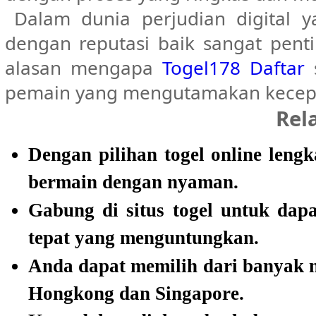
Dalam dunia perjudian digital 
dengan reputasi baik sangat penti
alasan mengapa
Togel178 Daftar
s
pemain yang mengutamakan kecepa
Rel
Dengan pilihan togel online leng
bermain dengan nyaman.
Gabung di situs togel untuk dap
tepat yang menguntungkan.
Anda dapat memilih dari banyak 
Hongkong dan Singapore.