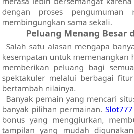
merasa lebih bersemangat karena
dengan proses pengumuman res
membingungkan sama sekali.
Peluang Menang Besar de
Salah satu alasan mengapa bany
kesempatan untuk memenangkan ha
memberikan peluang bagi semu
spektakuler melalui berbagai fitu
bertambah nilainya.
Banyak pemain yang mencari situs
banyak pilihan permainan.
Slot777
bonus yang menggiurkan, membua
tampilan yang mudah digunakan