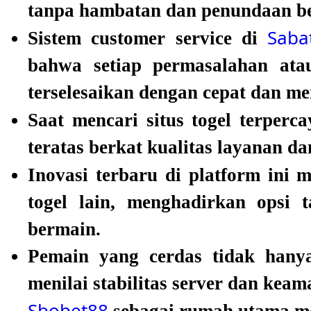
tanpa hambatan dan penundaan be
Saba
Sistem customer service di
bahwa setiap permasalahan ata
terselesaikan dengan cepat dan 
Saat mencari situs togel terper
teratas berkat kualitas layanan dan
Inovasi terbaru di platform ini
togel lain, menghadirkan opsi
bermain.
Pemain yang cerdas tidak hanya
menilai stabilitas server dan ke
Sbobet88
sebagai rumah utama me