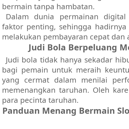
bermain tanpa hambatan.
Dalam dunia permainan digital
faktor penting, sehingga hadirny
melakukan pembayaran cepat dan a
Judi Bola Berpeluang 
Judi bola tidak hanya sekadar hi
bagi pemain untuk meraih keuntu
yang cermat dalam menilai perf
memenangkan taruhan. Oleh kare
para pecinta taruhan.
Panduan Menang Bermain Slo