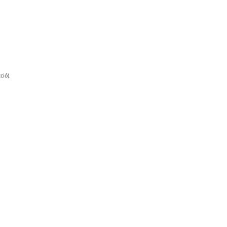
ció).