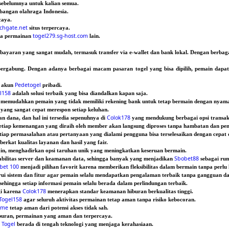
sebelumnya untuk kalian semua.
angan olahraga Indonesia.
caya.
chgate.net
situs terpercaya.
togel279.sg-host.com
uga permainan
lain.
aran yang sangat mudah, termasuk transfer via e-wallet dan bank lokal. Dengan berbagai
ergabung. Dengan adanya berbagai macam pasaran togel yang bisa dipilih, pemain dapa
Pedetogel
t akun
pribadi.
l158
adalah solusi terbaik yang bisa diandalkan kapan saja.
ng memudahkan pemain yang tidak memiliki rekening bank untuk tetap bermain dengan nyam
ang sangat cepat merespon setiap keluhan.
Colok178
 dana, dan hal ini tersedia sepenuhnya di
yang mendukung berbagai opsi transa
tiap kemenangan yang diraih oleh member akan langsung diproses tanpa hambatan dan pen
tiap permasalahan atau pertanyaan yang dialami pengguna bisa terselesaikan dengan cep
berkat kualitas layanan dan hasil yang fair.
lain, menghadirkan opsi taruhan unik yang meningkatkan keseruan bermain.
Sbobet88
tabilitas server dan keamanan data, sehingga banyak yang menjadikan
sebagai ru
 bet 100
menjadi pilihan favorit karena memberikan fleksibilitas dalam bermain tanpa perlu
i sistem dan fitur agar pemain selalu mendapatkan pengalaman terbaik tanpa gangguan d
sehingga setiap informasi pemain selalu berada dalam perlindungan terbaik.
Colok178
gi karena
menerapkan standar keamanan hiburan berkualitas tinggi.
Togel158
agar seluruh aktivitas permainan tetap aman tanpa risiko kebocoran.
ame
tetap aman dari potensi akses tidak sah.
buran, permainan yang aman dan terpercaya.
 Togel
berada di tengah teknologi yang menjaga kerahasiaan.