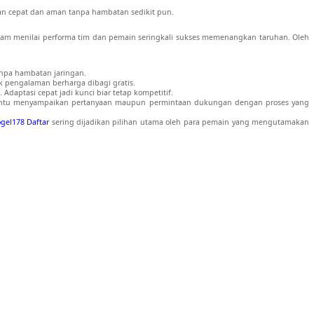
 cepat dan aman tanpa hambatan sedikit pun.
alam menilai performa tim dan pemain seringkali sukses memenangkan taruhan. Oleh
npa hambatan jaringan.
ak pengalaman berharga dibagi gratis.
 Adaptasi cepat jadi kunci biar tetap kompetitif.
ntu menyampaikan pertanyaan maupun permintaan dukungan dengan proses yang
ogel178 Daftar
sering dijadikan pilihan utama oleh para pemain yang mengutamakan