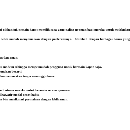
 pilihan ini, pemain dapat memilih cara yang paling nyaman bagi mereka untuk melakukan
t lebih mudah menyesuaikan dengan preferensinya. Ditambah dengan berbagai bonus yan
an dan aman.
ksi modern sehingga mempermudah pengguna untuk bermain kapan saja.
undaan berarti.
at dan memuaskan tanpa menunggu lama.
mah utama mereka untuk bermain secara nyaman.
 khawatir modal cepat habis.
an bisa menikmati permainan dengan lebih aman.