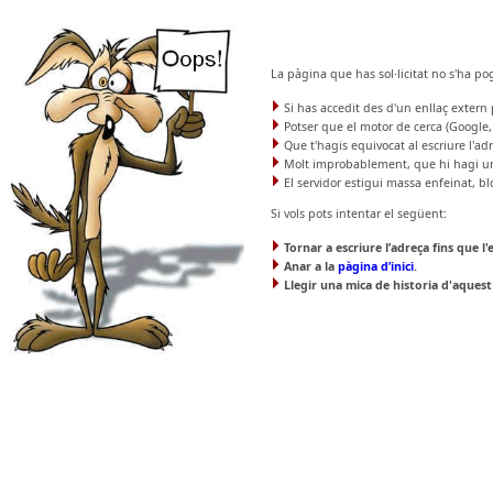
La pàgina que has sol·licitat no s'ha p
Si has accedit des d'un enllaç extern 
Potser que el motor de cerca (Google, Y
Que t'hagis equivocat al escriure l'ad
Molt improbablement, que hi hagi un er
El servidor estigui massa enfeinat, bl
Si vols pots intentar el següent:
Tornar a escriure l’adreça fins que l'
Anar a la
pàgina d’inici
.
Llegir una mica de historia d'aquest