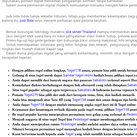
digunakan, pemain dapat menikmati pengalaman bermain tanpa hambatan.
Dalam dunia permainan digital modern, kemudahan transaksi menjadi faktor pent
Judi bola tidak hanya sekadar hiburan, tetapi juga memberikan kesempatan bagi
karena itu,
Judi Bola
terus menarik perhatian para pecinta taruhan.
Berkat dukungan teknologi mutakhir,
slot server Thailand
mampu memberikan akses 
Skin dengan efek suara baru ini bikin pengalaman main makin hidup, preview aud
Promo top-up lagi gede-gedean dan bonusnya bikin untung maksimal, info leng
Untuk mendapatkan informasi yang lebih lengkap dan terarah, pengunjung d
ringkas dan mudah diakses kapan saja.
Dalam dunia perjudian digital yang semakin berkembang, memilih situs dengan r
kecepatan layanan.
Togel178
Dengan pilihan togel online lengkap,
aman, pemain bisa pilih untuk berm
bandar togel resmi
Gabung di situs togel untuk dapat
hadiah besar, pilihan tepat
Sabatoto
Anda dapat memilih dari banyak negara dan pasaran
terkenal seperti Ho
Sabat
Kemudahan diakses berhubungan dengan link alternatif yang telah disiapkan
Sabatoto
Situs togel populer sebagai agen terpercaya
di Indonesia karena reputasi b
Togel279
Pemain
bisa pilih slot unik dari beragam tema, fitur, dan hadiah menarik.
Togel158
Anda bisa mengenali situs Toto 4D yang
resmi dan aman dengan tips berik
Togel158
Anda dapat
dengan mudah memasang angka togel hari ini di Togel online s
Togel158
Keamanan dan keuntungan terbaik dijamin pada togel resmi, pilihan
penti
Pedeto
Bo togel populer karena menciptakan permainan toto gelap yang terkenal di
Pedetogel
Menjadi anggota di situs togel Togel kini
sangat membanggakan setelah m
Pedetogel
Anda dapat menciptakan rumus
sendiri melalui sumber daya online yang 
si
Nikmati beragam permainan togel menangkan hadiah besar dengan bermain toto
Togel
Kami berterima kasih kepada anda
yang telah memilih kami sebagai bandar t