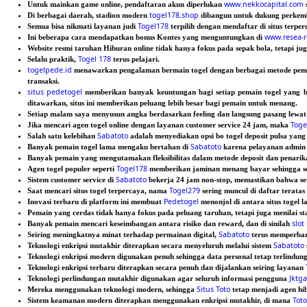
www.nekkocapital.com
Untuk mainkan game online, pendaftaran akun diperlukan
togel178.shop
Di berbagai daerah, stadion modern
dibangun untuk dukung perkemb
Togel178
Semua bisa nikmati layanan judi
terpilih dengan mendaftar di situs terper
www.resea-r
Ini beberapa cara mendapatkan bonus Kontes yang menguntungkan di
Website resmi taruhan Hiburan online tidak hanya fokus pada sepak bola, tetapi j
Togel 178
Selalu praktik,
terus pelajari.
togelpede.id
menawarkan pengalaman bermain togel dengan berbagai metode pembay
transaksi.
situs pedetogel
memberikan banyak keuntungan bagi setiap pemain togel yang b
ditawarkan, situs ini memberikan peluang lebih besar bagi pemain untuk menang.
Setiap malam saya menyusun angka berdasarkan feeling dan langsung pasang lewa
Toge
Jika mencari agen togel online dengan layanan customer service 24 jam, maka
Sabatoto
Salah satu kelebihan
adalah menyediakan opsi bo togel deposit pulsa ya
Sabatoto
Banyak pemain togel lama mengaku bertahan di
karena pelayanan admin y
Banyak pemain yang mengutamakan fleksibilitas dalam metode deposit dan penarikan
Togel178
Agen togel populer seperti
memberikan jaminan menang bayar sehingga se
Sabatoto
Sistem customer service di
bekerja 24 jam non-stop, memastikan bahwa se
Togel279
Saat mencari situs togel terpercaya, nama
sering muncul di daftar teratas 
Pedetogel
Inovasi terbaru di platform ini membuat
menonjol di antara situs togel 
Pemain yang cerdas tidak hanya fokus pada peluang taruhan, tetapi juga menilai s
slot
Banyak pemain mencari keseimbangan antara risiko dan reward, dan di sinilah
Sabatoto
Seiring meningkatnya minat terhadap permainan digital,
terus memperbaru
Sabatoto
Teknologi enkripsi mutakhir diterapkan secara menyeluruh melalui sistem
Teknologi enkripsi modern digunakan penuh sehingga data personal tetap terlindun
Teknologi enkripsi terbaru diterapkan secara penuh dan dijalankan seiring layanan
Jktg
Teknologi perlindungan mutakhir digunakan agar seluruh informasi pengguna
Situs Toto
Mereka menggunakan teknologi modern, sehingga
tetap menjadi agen hi
Toto
Sistem keamanan modern diterapkan menggunakan enkripsi mutakhir, di mana