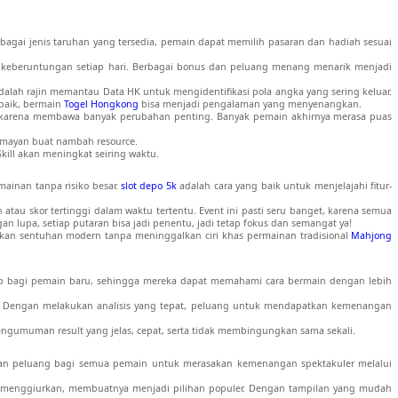
gai jenis taruhan yang tersedia, pemain dapat memilih pasaran dan hadiah sesuai
 keberuntungan setiap hari. Berbagai bonus dan peluang menang menarik menjadi
lah rajin memantau Data HK untuk mengidentifikasi pola angka yang sering keluar.
 baik, bermain
Togel Hongkong
bisa menjadi pengalaman yang menyenangkan.
an karena membawa banyak perubahan penting. Banyak pemain akhirnya merasa puas
Lumayan buat nambah resource.
kill akan meningkat seiring waktu.
ainan tanpa risiko besar.
slot depo 5k
adalah cara yang baik untuk menjelajahi fitur-
u skor tertinggi dalam waktu tertentu. Event ini pasti seru banget, karena semua
an lupa, setiap putaran bisa jadi penentu, jadi tetap fokus dan semangat ya!
rikan sentuhan modern tanpa meninggalkan ciri khas permainan tradisional
Mahjong
ap bagi pemain baru, sehingga mereka dapat memahami cara bermain dengan lebih
. Dengan melakukan analisis yang tepat, peluang untuk mendapatkan kemenangan
gumuman result yang jelas, cepat, serta tidak membingungkan sama sekali.
n peluang bagi semua pemain untuk merasakan kemenangan spektakuler melalui
g menggiurkan, membuatnya menjadi pilihan populer. Dengan tampilan yang mudah