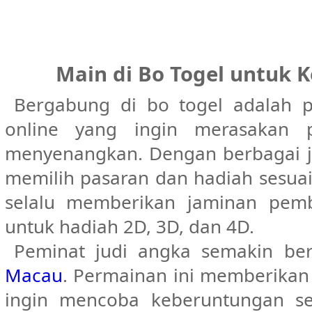
Main di Bo Togel untuk
Bergabung di bo togel adalah p
online yang ingin merasakan
menyenangkan. Dengan berbagai je
memilih pasaran dan hadiah sesuai 
selalu memberikan jaminan pem
untuk hadiah 2D, 3D, dan 4D.
Peminat judi angka semakin b
Macau
. Permainan ini memberika
ingin mencoba keberuntungan se