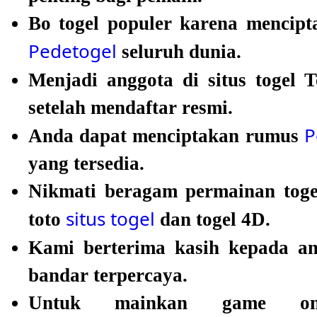
Bo togel populer karena mencipt
Pedetogel
seluruh dunia.
Menjadi anggota di situs togel 
setelah mendaftar resmi.
P
Anda dapat menciptakan rumus
yang tersedia.
Nikmati beragam permainan tog
situs togel
toto
dan togel 4D.
Kami berterima kasih kepada 
bandar terpercaya.
Untuk mainkan game onli