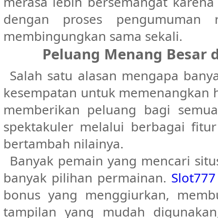
merasa lebih bersemangat karena
dengan proses pengumuman res
membingungkan sama sekali.
Peluang Menang Besar de
Salah satu alasan mengapa bany
kesempatan untuk memenangkan ha
memberikan peluang bagi semu
spektakuler melalui berbagai fitu
bertambah nilainya.
Banyak pemain yang mencari situs
banyak pilihan permainan.
Slot777
bonus yang menggiurkan, membua
tampilan yang mudah digunakan