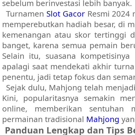
sebelum berinvestasi lebih banyak.
Turnamen
Slot Gacor
Resmi 2024 m
memperebutkan hadiah besar, di 
kemenangan atau skor tertinggi da
banget, karena semua pemain beru
Selain itu, suasana kompetisinya
apalagi saat mendekati akhir turna
penentu, jadi tetap fokus dan sema
Sejak dulu, Mahjong telah menjadi
Kini, popularitasnya semakin me
online, memberikan sentuhan 
permainan tradisional
Mahjong
yang
Panduan Lengkap dan Tips Be