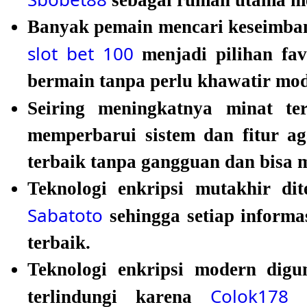
Banyak pemain mencari keseimbang
slot bet 100
menjadi pilihan fav
bermain tanpa perlu khawatir moda
Seiring meningkatnya minat te
memperbarui sistem dan fitur a
terbaik tanpa gangguan dan bisa 
Teknologi enkripsi mutakhir di
Sabatoto
sehingga setiap informa
terbaik.
Teknologi enkripsi modern digu
Colok178
terlindungi karena
m