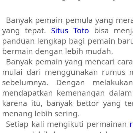
Banyak pemain pemula yang mera
yang tepat.
Situs Toto
bisa menja
panduan lengkap bagi pemain bar
bermain dengan lebih mudah.
Banyak pemain yang mencari car
mulai dari menggunakan rumus m
sebelumnya. Dengan melakukan
mendapatkan kemenangan dalam p
karena itu, banyak bettor yang t
menang lebih sering.
Setiap kali mengikuti permainan