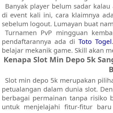
Banyak player belum sadar kalau 
di event kali ini, cara klaimnya ad
sebelum logout. Lumayan buat nam
Turnamen PvP mingguan kembali
pendaftarannya ada di
Toto Togel
belajar mekanik game. Skill akan m
Kenapa Slot Min Depo 5k San
B
Slot min depo 5k merupakan pili
petualangan dalam dunia slot. De
berbagai permainan tanpa risiko 
untuk menjelajahi fitur-fitur 