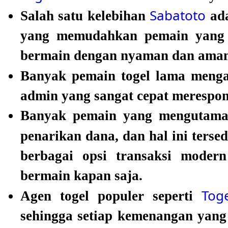
Sabatoto
Salah satu kelebihan
ada
yang memudahkan pemain yang t
bermain dengan nyaman dan aman
Banyak pemain togel lama meng
admin yang sangat cepat merespon
Banyak pemain yang mengutamaka
penarikan dana, dan hal ini terse
berbagai opsi transaksi mode
bermain kapan saja.
Tog
Agen togel populer seperti
sehingga setiap kemenangan yang