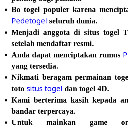
Bo togel populer karena mencipt
Pedetogel
seluruh dunia.
Menjadi anggota di situs togel 
setelah mendaftar resmi.
P
Anda dapat menciptakan rumus
yang tersedia.
Nikmati beragam permainan tog
situs togel
toto
dan togel 4D.
Kami berterima kasih kepada 
bandar terpercaya.
Untuk mainkan game onli