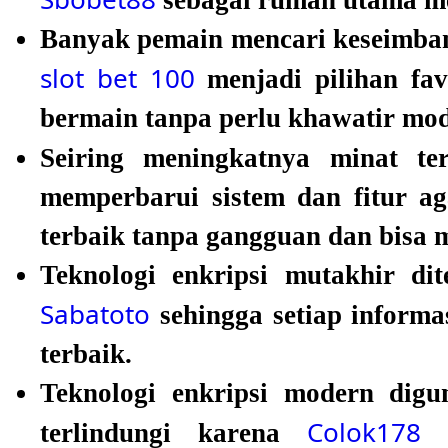
Banyak pemain mencari keseimbang
slot bet 100
menjadi pilihan fav
bermain tanpa perlu khawatir moda
Seiring meningkatnya minat te
memperbarui sistem dan fitur a
terbaik tanpa gangguan dan bisa 
Teknologi enkripsi mutakhir di
Sabatoto
sehingga setiap informa
terbaik.
Teknologi enkripsi modern digu
Colok178
terlindungi karena
m