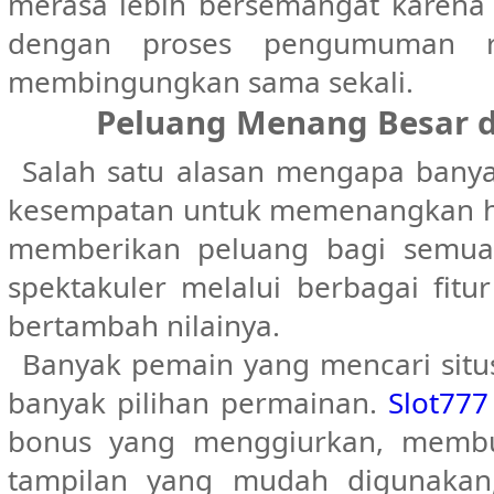
merasa lebih bersemangat karena
dengan proses pengumuman res
membingungkan sama sekali.
Peluang Menang Besar de
Salah satu alasan mengapa bany
kesempatan untuk memenangkan ha
memberikan peluang bagi semu
spektakuler melalui berbagai fitu
bertambah nilainya.
Banyak pemain yang mencari situs
banyak pilihan permainan.
Slot777
bonus yang menggiurkan, membua
tampilan yang mudah digunakan