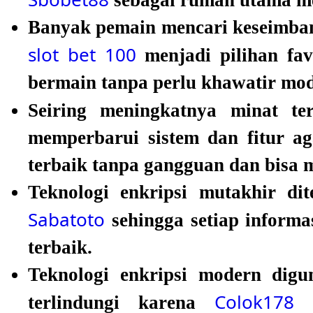
Banyak pemain mencari keseimbang
slot bet 100
menjadi pilihan fav
bermain tanpa perlu khawatir moda
Seiring meningkatnya minat te
memperbarui sistem dan fitur a
terbaik tanpa gangguan dan bisa 
Teknologi enkripsi mutakhir di
Sabatoto
sehingga setiap informa
terbaik.
Teknologi enkripsi modern digu
Colok178
terlindungi karena
m