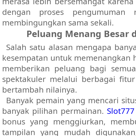
merasa lebih bersemangat karena
dengan proses pengumuman res
membingungkan sama sekali.
Peluang Menang Besar de
Salah satu alasan mengapa bany
kesempatan untuk memenangkan ha
memberikan peluang bagi semu
spektakuler melalui berbagai fitu
bertambah nilainya.
Banyak pemain yang mencari situs
banyak pilihan permainan.
Slot777
bonus yang menggiurkan, membua
tampilan yang mudah digunakan