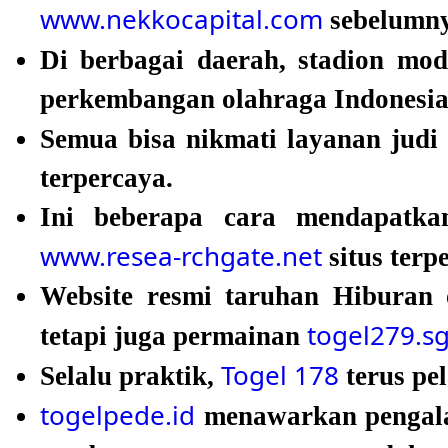
www.nekkocapital.com
sebelumny
Di berbagai daerah, stadion mo
perkembangan olahraga Indonesia
Semua bisa nikmati layanan judi
terpercaya.
Ini beberapa cara mendapatk
www.resea-rchgate.net
situs terp
Website resmi taruhan Hiburan 
togel279.s
tetapi juga permainan
Togel 178
Selalu praktik,
terus pel
togelpede.id
menawarkan pengala