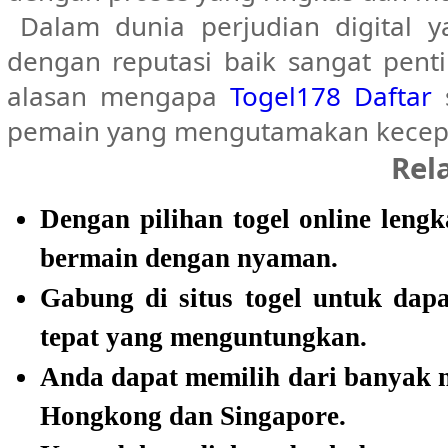
Dalam dunia perjudian digital 
dengan reputasi baik sangat penti
alasan mengapa
Togel178 Daftar
s
pemain yang mengutamakan kecepa
Rel
Dengan pilihan togel online leng
bermain dengan nyaman.
Gabung di situs togel untuk dap
tepat yang menguntungkan.
Anda dapat memilih dari banyak 
Hongkong dan Singapore.