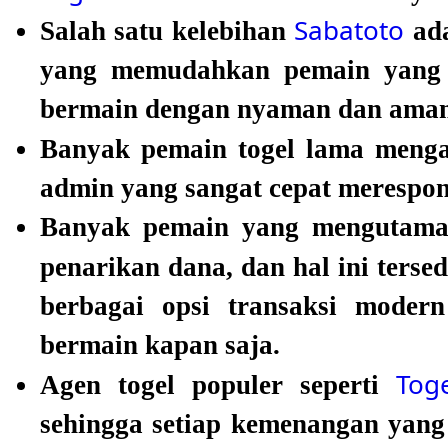
Sabatoto
Salah satu kelebihan
ada
yang memudahkan pemain yang t
bermain dengan nyaman dan aman
Banyak pemain togel lama meng
admin yang sangat cepat merespon
Banyak pemain yang mengutamaka
penarikan dana, dan hal ini terse
berbagai opsi transaksi mode
bermain kapan saja.
Tog
Agen togel populer seperti
sehingga setiap kemenangan yang