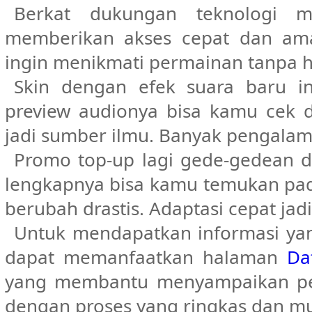
Berkat dukungan teknologi m
memberikan akses cepat dan ama
ingin menikmati permainan tanpa 
Skin dengan efek suara baru i
preview audionya bisa kamu cek 
jadi sumber ilmu. Banyak pengalama
Promo top-up lagi gede-gedean d
lengkapnya bisa kamu temukan p
berubah drastis. Adaptasi cepat jadi
Untuk mendapatkan informasi yan
dapat memanfaatkan halaman
Da
yang membantu menyampaikan pe
dengan proses yang ringkas dan mu