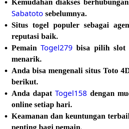
Kemudahan diakses berhubungan d
Sabatoto
sebelumnya.
Situs togel populer sebagai age
reputasi baik.
Togel279
Pemain
bisa pilih slot
menarik.
Anda bisa mengenali situs Toto 
berikut.
Togel158
Anda dapat
dengan mud
online setiap hari.
Keamanan dan keuntungan terbaik
penting bagi pemain.