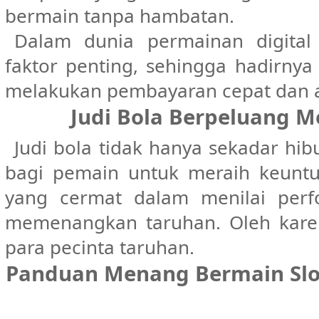
bermain tanpa hambatan.
Dalam dunia permainan digital
faktor penting, sehingga hadirny
melakukan pembayaran cepat dan a
Judi Bola Berpeluang 
Judi bola tidak hanya sekadar hi
bagi pemain untuk meraih keuntu
yang cermat dalam menilai perf
memenangkan taruhan. Oleh kare
para pecinta taruhan.
Panduan Menang Bermain Slo