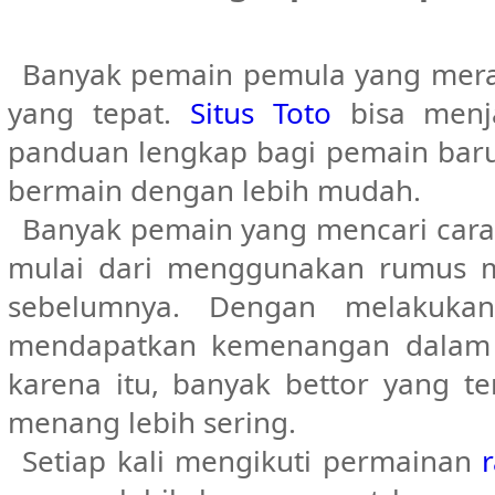
Banyak pemain pemula yang mera
yang tepat.
Situs Toto
bisa menja
panduan lengkap bagi pemain bar
bermain dengan lebih mudah.
Banyak pemain yang mencari car
mulai dari menggunakan rumus m
sebelumnya. Dengan melakukan
mendapatkan kemenangan dalam p
karena itu, banyak bettor yang t
menang lebih sering.
Setiap kali mengikuti permainan