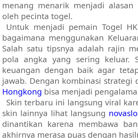
menang menarik menjadi alasan 
oleh pecinta togel.
Untuk menjadi pemain Togel HK
bagaimana menggunakan Keluaran 
Salah satu tipsnya adalah rajin 
pola angka yang sering keluar. 
keuangan dengan baik agar tetap
jawab. Dengan kombinasi strategi
Hongkong
bisa menjadi pengalam
Skin terbaru ini langsung viral k
skin lainnya lihat langsung
novaslo
dinantikan karena membawa ban
akhirnya merasa puas dengan hasil