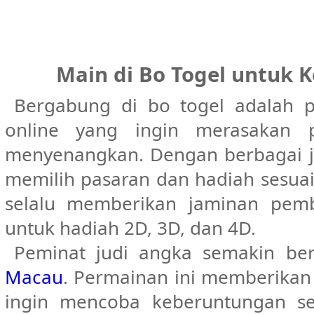
Main di Bo Togel untuk
Bergabung di bo togel adalah p
online yang ingin merasakan
menyenangkan. Dengan berbagai je
memilih pasaran dan hadiah sesuai 
selalu memberikan jaminan pem
untuk hadiah 2D, 3D, dan 4D.
Peminat judi angka semakin b
Macau
. Permainan ini memberika
ingin mencoba keberuntungan se