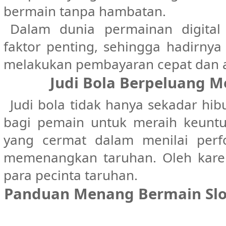
bermain tanpa hambatan.
Dalam dunia permainan digital
faktor penting, sehingga hadirny
melakukan pembayaran cepat dan a
Judi Bola Berpeluang 
Judi bola tidak hanya sekadar hi
bagi pemain untuk meraih keuntu
yang cermat dalam menilai perf
memenangkan taruhan. Oleh kare
para pecinta taruhan.
Panduan Menang Bermain Slo