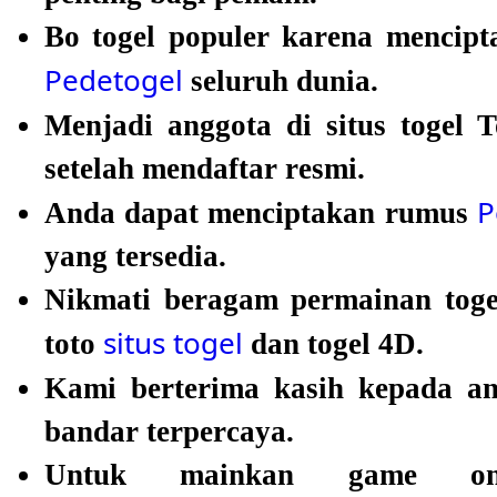
Bo togel populer karena mencipt
Pedetogel
seluruh dunia.
Menjadi anggota di situs togel 
setelah mendaftar resmi.
P
Anda dapat menciptakan rumus
yang tersedia.
Nikmati beragam permainan tog
situs togel
toto
dan togel 4D.
Kami berterima kasih kepada 
bandar terpercaya.
Untuk mainkan game onli