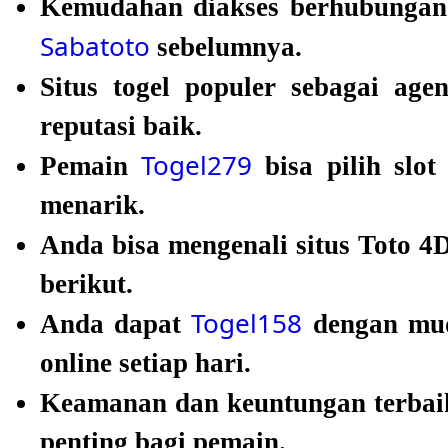
Kemudahan diakses berhubungan d
Sabatoto
sebelumnya.
Situs togel populer sebagai age
reputasi baik.
Togel279
Pemain
bisa pilih slot
menarik.
Anda bisa mengenali situs Toto 
berikut.
Togel158
Anda dapat
dengan mud
online setiap hari.
Keamanan dan keuntungan terbaik
penting bagi pemain.