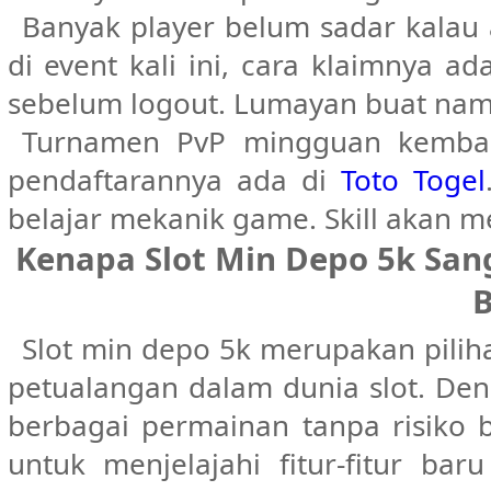
Banyak player belum sadar kalau 
di event kali ini, cara klaimnya ad
sebelum logout. Lumayan buat nam
Turnamen PvP mingguan kembali
pendaftarannya ada di
Toto Togel
belajar mekanik game. Skill akan m
Kenapa Slot Min Depo 5k San
B
Slot min depo 5k merupakan pili
petualangan dalam dunia slot. De
berbagai permainan tanpa risiko 
untuk menjelajahi fitur-fitur 