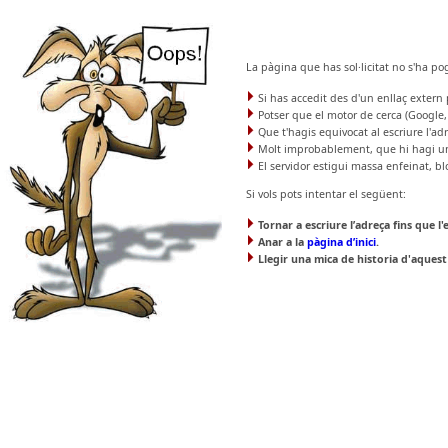
La pàgina que has sol·licitat no s'ha p
Si has accedit des d'un enllaç extern 
Potser que el motor de cerca (Google, Y
Que t'hagis equivocat al escriure l'ad
Molt improbablement, que hi hagi un er
El servidor estigui massa enfeinat, bl
Si vols pots intentar el següent:
Tornar a escriure l’adreça fins que l'
Anar a la
pàgina d’inici
.
Llegir una mica de historia d'aquest