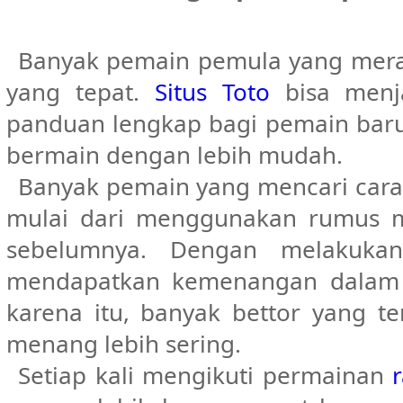
Banyak pemain pemula yang mera
yang tepat.
Situs Toto
bisa menja
panduan lengkap bagi pemain bar
bermain dengan lebih mudah.
Banyak pemain yang mencari car
mulai dari menggunakan rumus m
sebelumnya. Dengan melakukan
mendapatkan kemenangan dalam p
karena itu, banyak bettor yang t
menang lebih sering.
Setiap kali mengikuti permainan