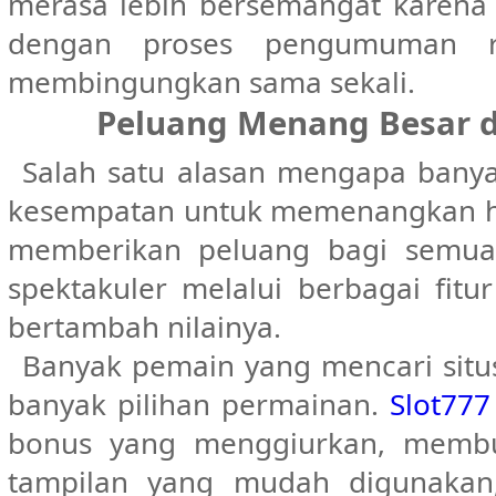
merasa lebih bersemangat karena
dengan proses pengumuman res
membingungkan sama sekali.
Peluang Menang Besar de
Salah satu alasan mengapa bany
kesempatan untuk memenangkan ha
memberikan peluang bagi semu
spektakuler melalui berbagai fitu
bertambah nilainya.
Banyak pemain yang mencari situs
banyak pilihan permainan.
Slot777
bonus yang menggiurkan, membua
tampilan yang mudah digunakan