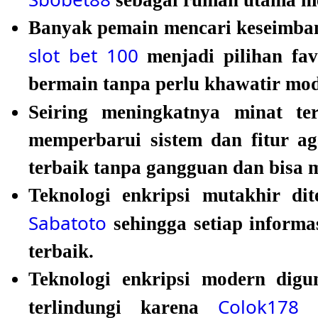
Banyak pemain mencari keseimbang
slot bet 100
menjadi pilihan fav
bermain tanpa perlu khawatir moda
Seiring meningkatnya minat te
memperbarui sistem dan fitur a
terbaik tanpa gangguan dan bisa 
Teknologi enkripsi mutakhir di
Sabatoto
sehingga setiap informa
terbaik.
Teknologi enkripsi modern digu
Colok178
terlindungi karena
m