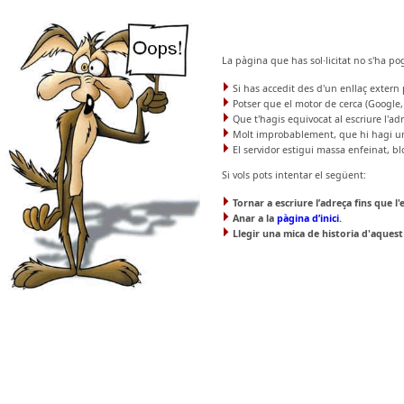
La pàgina que has sol·licitat no s'ha p
Si has accedit des d'un enllaç extern 
Potser que el motor de cerca (Google, Y
Que t'hagis equivocat al escriure l'ad
Molt improbablement, que hi hagi un er
El servidor estigui massa enfeinat, bl
Si vols pots intentar el següent:
Tornar a escriure l’adreça fins que l'
Anar a la
pàgina d’inici
.
Llegir una mica de historia d'aquest