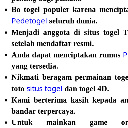
Bo togel populer karena mencipt
Pedetogel
seluruh dunia.
Menjadi anggota di situs togel 
setelah mendaftar resmi.
P
Anda dapat menciptakan rumus
yang tersedia.
Nikmati beragam permainan tog
situs togel
toto
dan togel 4D.
Kami berterima kasih kepada 
bandar terpercaya.
Untuk mainkan game onli