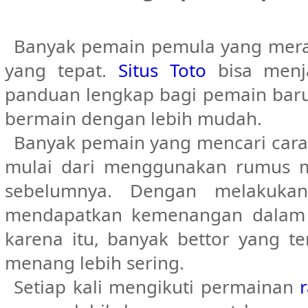
Banyak pemain pemula yang mera
yang tepat.
Situs Toto
bisa menja
panduan lengkap bagi pemain bar
bermain dengan lebih mudah.
Banyak pemain yang mencari car
mulai dari menggunakan rumus m
sebelumnya. Dengan melakukan
mendapatkan kemenangan dalam p
karena itu, banyak bettor yang t
menang lebih sering.
Setiap kali mengikuti permainan