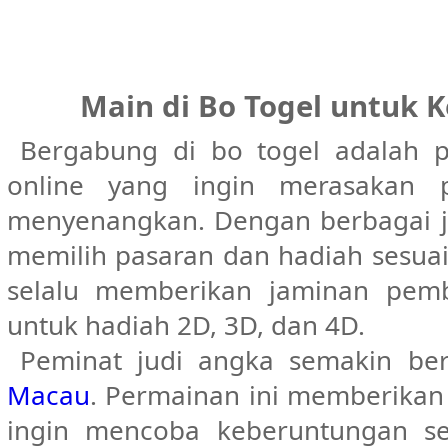
Main di Bo Togel untuk
Bergabung di bo togel adalah p
online yang ingin merasakan
menyenangkan. Dengan berbagai je
memilih pasaran dan hadiah sesuai 
selalu memberikan jaminan pem
untuk hadiah 2D, 3D, dan 4D.
Peminat judi angka semakin b
Macau
. Permainan ini memberika
ingin mencoba keberuntungan se