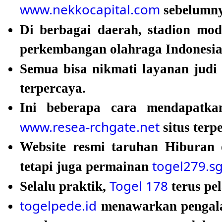
www.nekkocapital.com
sebelumny
Di berbagai daerah, stadion mo
perkembangan olahraga Indonesia
Semua bisa nikmati layanan judi
terpercaya.
Ini beberapa cara mendapatk
www.resea-rchgate.net
situs terp
Website resmi taruhan Hiburan 
togel279.s
tetapi juga permainan
Togel 178
Selalu praktik,
terus pel
togelpede.id
menawarkan pengala