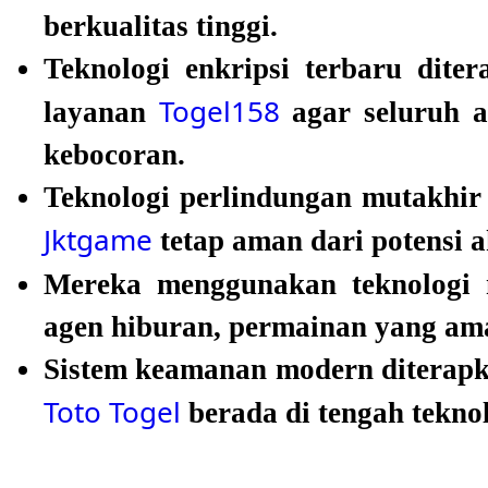
berkualitas tinggi.
Teknologi enkripsi terbaru dite
Togel158
layanan
agar seluruh a
kebocoran.
Teknologi perlindungan mutakhir
Jktgame
tetap aman dari potensi a
Mereka menggunakan teknologi
agen hiburan, permainan yang ama
Sistem keamanan modern diterapk
Toto Togel
berada di tengah tekno