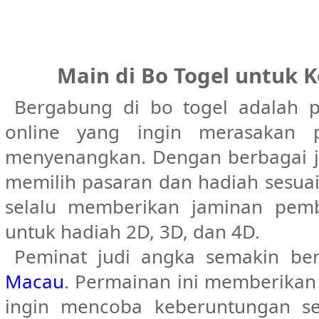
Main di Bo Togel untuk
Bergabung di bo togel adalah p
online yang ingin merasakan
menyenangkan. Dengan berbagai je
memilih pasaran dan hadiah sesuai 
selalu memberikan jaminan pem
untuk hadiah 2D, 3D, dan 4D.
Peminat judi angka semakin b
Macau
. Permainan ini memberika
ingin mencoba keberuntungan se