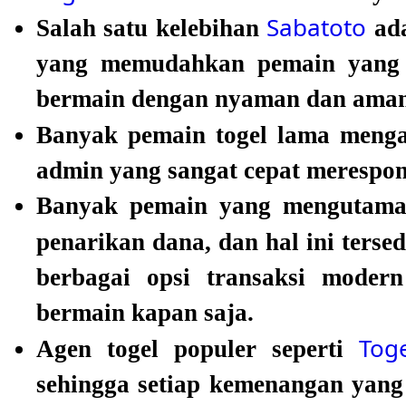
Sabatoto
Salah satu kelebihan
ada
yang memudahkan pemain yang t
bermain dengan nyaman dan aman
Banyak pemain togel lama meng
admin yang sangat cepat merespon
Banyak pemain yang mengutamaka
penarikan dana, dan hal ini terse
berbagai opsi transaksi mode
bermain kapan saja.
Tog
Agen togel populer seperti
sehingga setiap kemenangan yang