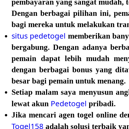
pembayaran yang sangat mudah, te
Dengan berbagai pilihan ini, pe
bagi mereka untuk melakukan tran
situs pedetogel
memberikan banya
bergabung. Dengan adanya berbag
pemain dapat lebih mudah meny
dengan berbagai bonus yang dita
besar bagi pemain untuk menang.
Setiap malam saya menyusun angk
Pedetogel
lewat akun
pribadi.
Jika mencari agen togel online d
Togel158
adalah solusi terbaik ya