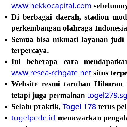
www.nekkocapital.com
sebelumny
Di berbagai daerah, stadion mo
perkembangan olahraga Indonesia
Semua bisa nikmati layanan judi
terpercaya.
Ini beberapa cara mendapatk
www.resea-rchgate.net
situs terp
Website resmi taruhan Hiburan 
togel279.s
tetapi juga permainan
Togel 178
Selalu praktik,
terus pel
togelpede.id
menawarkan pengala