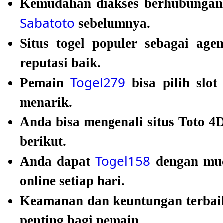
Kemudahan diakses berhubungan d
Sabatoto
sebelumnya.
Situs togel populer sebagai age
reputasi baik.
Togel279
Pemain
bisa pilih slot
menarik.
Anda bisa mengenali situs Toto 
berikut.
Togel158
Anda dapat
dengan mud
online setiap hari.
Keamanan dan keuntungan terbaik
penting bagi pemain.