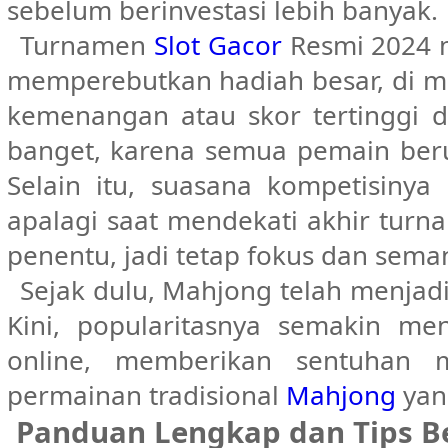
sebelum berinvestasi lebih banyak.
Turnamen
Slot Gacor
Resmi 2024 m
memperebutkan hadiah besar, di 
kemenangan atau skor tertinggi da
banget, karena semua pemain beru
Selain itu, suasana kompetisinya
apalagi saat mendekati akhir turna
penentu, jadi tetap fokus dan sema
Sejak dulu, Mahjong telah menjadi
Kini, popularitasnya semakin me
online, memberikan sentuhan 
permainan tradisional
Mahjong
yang
Panduan Lengkap dan Tips Be