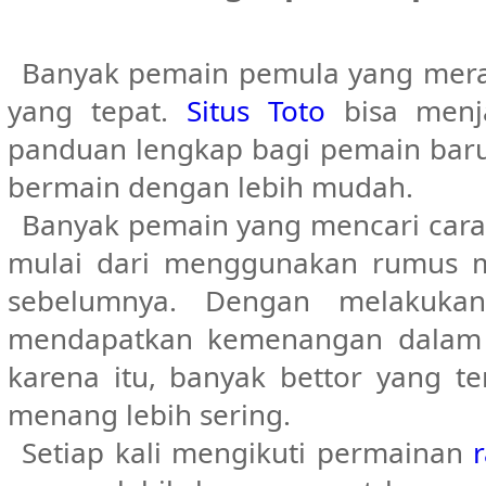
Banyak pemain pemula yang mera
yang tepat.
Situs Toto
bisa menja
panduan lengkap bagi pemain bar
bermain dengan lebih mudah.
Banyak pemain yang mencari car
mulai dari menggunakan rumus m
sebelumnya. Dengan melakukan
mendapatkan kemenangan dalam p
karena itu, banyak bettor yang t
menang lebih sering.
Setiap kali mengikuti permainan