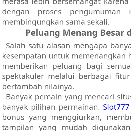
merasa lebih bersemangat karena
dengan proses pengumuman res
membingungkan sama sekali.
Peluang Menang Besar de
Salah satu alasan mengapa bany
kesempatan untuk memenangkan ha
memberikan peluang bagi semu
spektakuler melalui berbagai fitu
bertambah nilainya.
Banyak pemain yang mencari situs
banyak pilihan permainan.
Slot777
bonus yang menggiurkan, membua
tampilan yang mudah digunakan