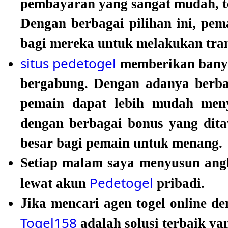
pembayaran yang sangat mudah, te
Dengan berbagai pilihan ini, pe
bagi mereka untuk melakukan tran
situs pedetogel
memberikan banya
bergabung. Dengan adanya berbag
pemain dapat lebih mudah meny
dengan berbagai bonus yang dita
besar bagi pemain untuk menang.
Setiap malam saya menyusun angk
Pedetogel
lewat akun
pribadi.
Jika mencari agen togel online d
Togel158
adalah solusi terbaik ya