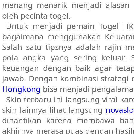
menang menarik menjadi alasan 
oleh pecinta togel.
Untuk menjadi pemain Togel HK
bagaimana menggunakan Keluaran 
Salah satu tipsnya adalah rajin 
pola angka yang sering keluar. 
keuangan dengan baik agar tetap
jawab. Dengan kombinasi strategi
Hongkong
bisa menjadi pengalam
Skin terbaru ini langsung viral k
skin lainnya lihat langsung
novaslo
dinantikan karena membawa ban
akhirnya merasa puas dengan hasil