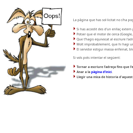
La pàgina que has sol·licitat no s'ha p
Si has accedit des d'un enllaç extern 
Potser que el motor de cerca (Google, Y
Que t'hagis equivocat al escriure l'ad
Molt improbablement, que hi hagi un er
El servidor estigui massa enfeinat, bl
Si vols pots intentar el següent:
Tornar a escriure l’adreça fins que l'
Anar a la
pàgina d’inici
.
Llegir una mica de historia d'aquest