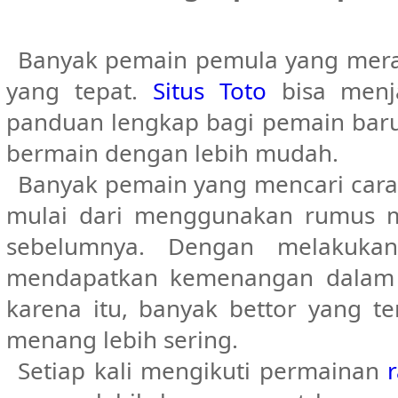
Banyak pemain pemula yang mera
yang tepat.
Situs Toto
bisa menja
panduan lengkap bagi pemain bar
bermain dengan lebih mudah.
Banyak pemain yang mencari car
mulai dari menggunakan rumus m
sebelumnya. Dengan melakukan
mendapatkan kemenangan dalam p
karena itu, banyak bettor yang t
menang lebih sering.
Setiap kali mengikuti permainan