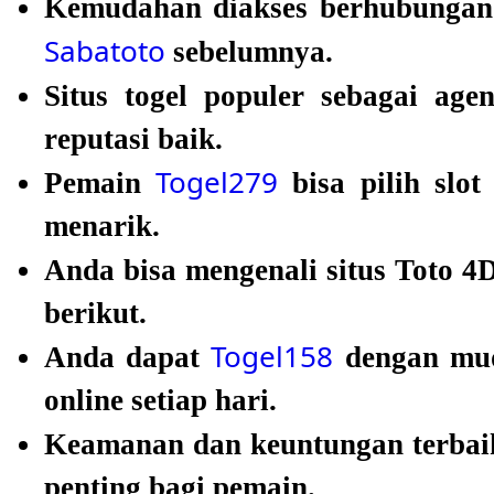
Kemudahan diakses berhubungan d
Sabatoto
sebelumnya.
Situs togel populer sebagai age
reputasi baik.
Togel279
Pemain
bisa pilih slot
menarik.
Anda bisa mengenali situs Toto 
berikut.
Togel158
Anda dapat
dengan mud
online setiap hari.
Keamanan dan keuntungan terbaik
penting bagi pemain.