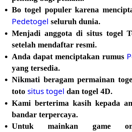
Bo togel populer karena mencipt
Pedetogel
seluruh dunia.
Menjadi anggota di situs togel 
setelah mendaftar resmi.
P
Anda dapat menciptakan rumus
yang tersedia.
Nikmati beragam permainan tog
situs togel
toto
dan togel 4D.
Kami berterima kasih kepada 
bandar terpercaya.
Untuk mainkan game onli