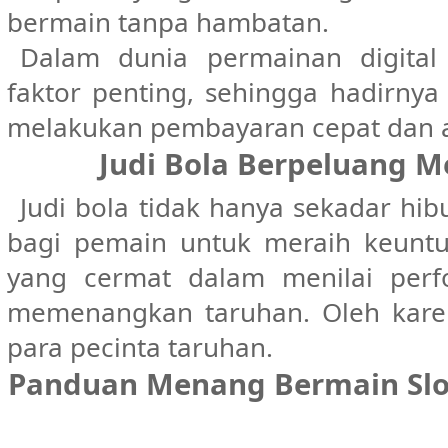
bermain tanpa hambatan.
Dalam dunia permainan digital
faktor penting, sehingga hadirny
melakukan pembayaran cepat dan a
Judi Bola Berpeluang 
Judi bola tidak hanya sekadar hi
bagi pemain untuk meraih keuntu
yang cermat dalam menilai perf
memenangkan taruhan. Oleh kare
para pecinta taruhan.
Panduan Menang Bermain Slo