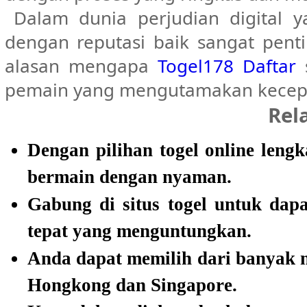
Dalam dunia perjudian digital 
dengan reputasi baik sangat penti
alasan mengapa
Togel178 Daftar
s
pemain yang mengutamakan kecepa
Rel
Dengan pilihan togel online leng
bermain dengan nyaman.
Gabung di situs togel untuk dap
tepat yang menguntungkan.
Anda dapat memilih dari banyak 
Hongkong dan Singapore.