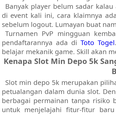
Banyak player belum sadar kalau 
di event kali ini, cara klaimnya ad
sebelum logout. Lumayan buat nam
Turnamen PvP mingguan kembali
pendaftarannya ada di
Toto Togel
belajar mekanik game. Skill akan m
Kenapa Slot Min Depo 5k San
B
Slot min depo 5k merupakan pili
petualangan dalam dunia slot. De
berbagai permainan tanpa risiko 
untuk menjelajahi fitur-fitur 