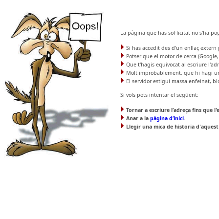
La pàgina que has sol·licitat no s'ha p
Si has accedit des d'un enllaç extern 
Potser que el motor de cerca (Google, Y
Que t'hagis equivocat al escriure l'ad
Molt improbablement, que hi hagi un er
El servidor estigui massa enfeinat, bl
Si vols pots intentar el següent:
Tornar a escriure l’adreça fins que l'
Anar a la
pàgina d’inici
.
Llegir una mica de historia d'aquest