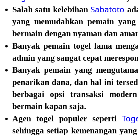
Sabatoto
Salah satu kelebihan
ada
yang memudahkan pemain yang t
bermain dengan nyaman dan aman
Banyak pemain togel lama meng
admin yang sangat cepat merespon
Banyak pemain yang mengutamaka
penarikan dana, dan hal ini terse
berbagai opsi transaksi mode
bermain kapan saja.
Tog
Agen togel populer seperti
sehingga setiap kemenangan yang