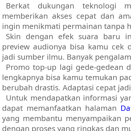
Berkat dukungan teknologi m
memberikan akses cepat dan ama
ingin menikmati permainan tanpa 
Skin dengan efek suara baru i
preview audionya bisa kamu cek 
jadi sumber ilmu. Banyak pengalama
Promo top-up lagi gede-gedean d
lengkapnya bisa kamu temukan p
berubah drastis. Adaptasi cepat jadi
Untuk mendapatkan informasi yan
dapat memanfaatkan halaman
Da
yang membantu menyampaikan pe
dengan proses yang ringkas dan mu