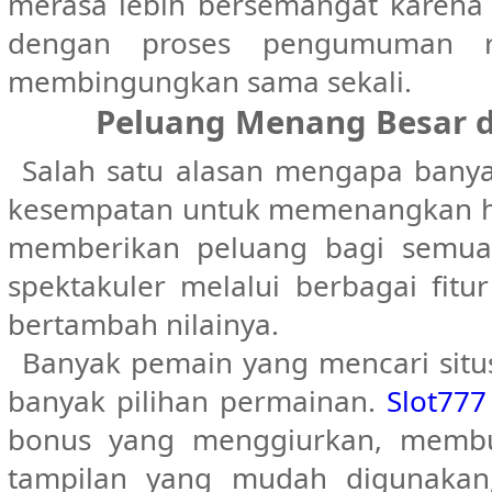
merasa lebih bersemangat karena
dengan proses pengumuman res
membingungkan sama sekali.
Peluang Menang Besar de
Salah satu alasan mengapa bany
kesempatan untuk memenangkan ha
memberikan peluang bagi semu
spektakuler melalui berbagai fitu
bertambah nilainya.
Banyak pemain yang mencari situs
banyak pilihan permainan.
Slot777
bonus yang menggiurkan, membua
tampilan yang mudah digunakan