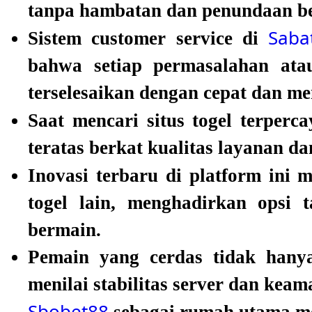
tanpa hambatan dan penundaan be
Saba
Sistem customer service di
bahwa setiap permasalahan ata
terselesaikan dengan cepat dan 
Saat mencari situs togel terper
teratas berkat kualitas layanan dan
Inovasi terbaru di platform ini
togel lain, menghadirkan opsi
bermain.
Pemain yang cerdas tidak hanya
menilai stabilitas server dan ke
Sbobet88
sebagai rumah utama me