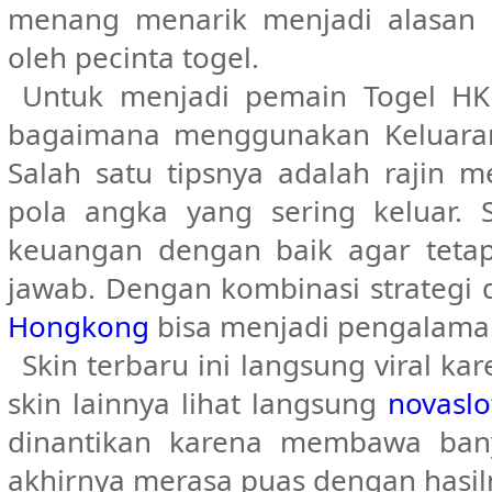
menang menarik menjadi alasan 
oleh pecinta togel.
Untuk menjadi pemain Togel HK
bagaimana menggunakan Keluaran 
Salah satu tipsnya adalah rajin 
pola angka yang sering keluar. 
keuangan dengan baik agar tetap
jawab. Dengan kombinasi strategi
Hongkong
bisa menjadi pengalam
Skin terbaru ini langsung viral k
skin lainnya lihat langsung
novaslo
dinantikan karena membawa ban
akhirnya merasa puas dengan hasil