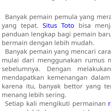
Banyak pemain pemula yang mera
yang tepat.
Situs Toto
bisa menja
panduan lengkap bagi pemain bar
bermain dengan lebih mudah.
Banyak pemain yang mencari car
mulai dari menggunakan rumus m
sebelumnya. Dengan melakukan
mendapatkan kemenangan dalam p
karena itu, banyak bettor yang t
menang lebih sering.
Setiap kali mengikuti permainan