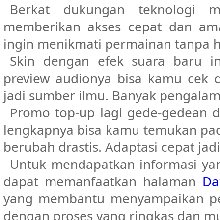
Berkat dukungan teknologi m
memberikan akses cepat dan ama
ingin menikmati permainan tanpa 
Skin dengan efek suara baru i
preview audionya bisa kamu cek 
jadi sumber ilmu. Banyak pengalama
Promo top-up lagi gede-gedean d
lengkapnya bisa kamu temukan p
berubah drastis. Adaptasi cepat jadi
Untuk mendapatkan informasi yan
dapat memanfaatkan halaman
Da
yang membantu menyampaikan pe
dengan proses yang ringkas dan mu