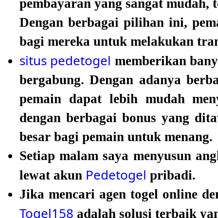
pembayaran yang sangat mudah, te
Dengan berbagai pilihan ini, pe
bagi mereka untuk melakukan tran
situs pedetogel
memberikan banya
bergabung. Dengan adanya berbag
pemain dapat lebih mudah meny
dengan berbagai bonus yang dita
besar bagi pemain untuk menang.
Setiap malam saya menyusun angk
Pedetogel
lewat akun
pribadi.
Jika mencari agen togel online d
Togel158
adalah solusi terbaik ya