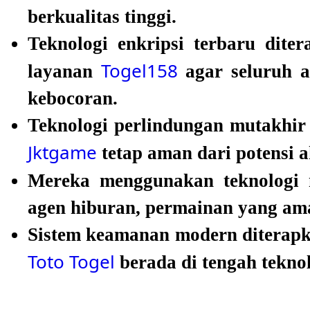
berkualitas tinggi.
Teknologi enkripsi terbaru dite
Togel158
layanan
agar seluruh a
kebocoran.
Teknologi perlindungan mutakhir
Jktgame
tetap aman dari potensi a
Mereka menggunakan teknologi
agen hiburan, permainan yang ama
Sistem keamanan modern diterapk
Toto Togel
berada di tengah tekno