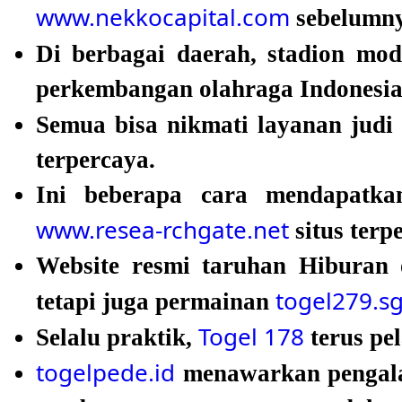
www.nekkocapital.com
sebelumny
Di berbagai daerah, stadion mo
perkembangan olahraga Indonesia
Semua bisa nikmati layanan judi
terpercaya.
Ini beberapa cara mendapatk
www.resea-rchgate.net
situs terp
Website resmi taruhan Hiburan 
togel279.s
tetapi juga permainan
Togel 178
Selalu praktik,
terus pel
togelpede.id
menawarkan pengala