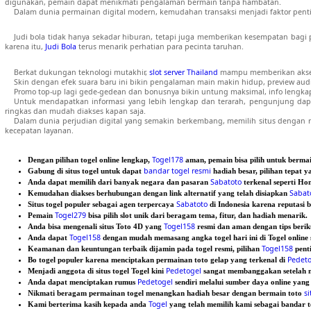
digunakan, pemain dapat menikmati pengalaman bermain tanpa hambatan.
Dalam dunia permainan digital modern, kemudahan transaksi menjadi faktor pent
Judi bola tidak hanya sekadar hiburan, tetapi juga memberikan kesempatan bagi
karena itu,
Judi Bola
terus menarik perhatian para pecinta taruhan.
Berkat dukungan teknologi mutakhir,
slot server Thailand
mampu memberikan akses 
Skin dengan efek suara baru ini bikin pengalaman main makin hidup, preview aud
Promo top-up lagi gede-gedean dan bonusnya bikin untung maksimal, info leng
Untuk mendapatkan informasi yang lebih lengkap dan terarah, pengunjung d
ringkas dan mudah diakses kapan saja.
Dalam dunia perjudian digital yang semakin berkembang, memilih situs dengan r
kecepatan layanan.
Togel178
Dengan pilihan togel online lengkap,
aman, pemain bisa pilih untuk berm
bandar togel resmi
Gabung di situs togel untuk dapat
hadiah besar, pilihan tepat
Sabatoto
Anda dapat memilih dari banyak negara dan pasaran
terkenal seperti Ho
Sabat
Kemudahan diakses berhubungan dengan link alternatif yang telah disiapkan
Sabatoto
Situs togel populer sebagai agen terpercaya
di Indonesia karena reputasi b
Togel279
Pemain
bisa pilih slot unik dari beragam tema, fitur, dan hadiah menarik.
Togel158
Anda bisa mengenali situs Toto 4D yang
resmi dan aman dengan tips berik
Togel158
Anda dapat
dengan mudah memasang angka togel hari ini di Togel online s
Togel158
Keamanan dan keuntungan terbaik dijamin pada togel resmi, pilihan
penti
Pedeto
Bo togel populer karena menciptakan permainan toto gelap yang terkenal di
Pedetogel
Menjadi anggota di situs togel Togel kini
sangat membanggakan setelah m
Pedetogel
Anda dapat menciptakan rumus
sendiri melalui sumber daya online yang 
si
Nikmati beragam permainan togel menangkan hadiah besar dengan bermain toto
Togel
Kami berterima kasih kepada anda
yang telah memilih kami sebagai bandar t