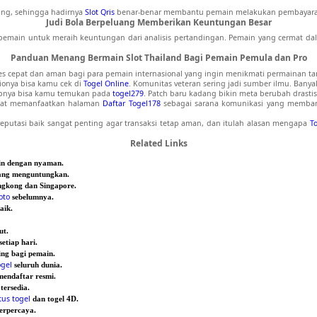
ing, sehingga hadirnya
Slot Qris
benar-benar membantu pemain melakukan pembayaran
Judi Bola Berpeluang Memberikan Keuntungan Besar
 pemain untuk meraih keuntungan dari analisis pertandingan. Pemain yang cermat d
Panduan Menang Bermain Slot Thailand Bagi Pemain Pemula dan Pro
cepat dan aman bagi para pemain internasional yang ingin menikmati permainan ta
ionya bisa kamu cek di
Togel Online
. Komunitas veteran sering jadi sumber ilmu. Bany
kapnya bisa kamu temukan pada
togel279
. Patch baru kadang bikin meta berubah drastis.
apat memanfaatkan halaman
Daftar Togel178
sebagai sarana komunikasi yang memba
eputasi baik sangat penting agar transaksi tetap aman, dan itulah alasan mengapa
T
Related Links
ain dengan nyaman.
 yang menguntungkan.
ngkong dan Singapore.
oto
sebelumnya.
aik.
ut.
etiap hari.
ng bagi pemain.
gel
seluruh dunia.
endaftar resmi.
tersedia.
tus togel
dan togel 4D.
erpercaya.