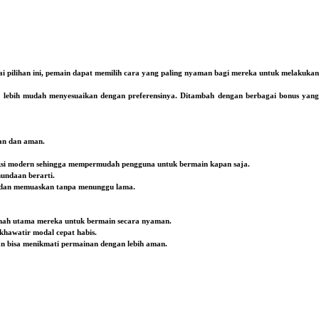
 pilihan ini, pemain dapat memilih cara yang paling nyaman bagi mereka untuk melakukan
t lebih mudah menyesuaikan dengan preferensinya. Ditambah dengan berbagai bonus yan
an dan aman.
ksi modern sehingga mempermudah pengguna untuk bermain kapan saja.
undaan berarti.
at dan memuaskan tanpa menunggu lama.
mah utama mereka untuk bermain secara nyaman.
 khawatir modal cepat habis.
an bisa menikmati permainan dengan lebih aman.