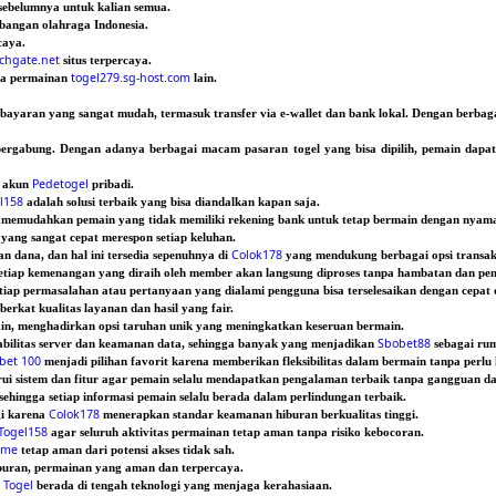
sebelumnya untuk kalian semua.
angan olahraga Indonesia.
caya.
chgate.net
situs terpercaya.
togel279.sg-host.com
uga permainan
lain.
aran yang sangat mudah, termasuk transfer via e-wallet dan bank lokal. Dengan berbagai
ergabung. Dengan adanya berbagai macam pasaran togel yang bisa dipilih, pemain dapa
Pedetogel
t akun
pribadi.
l158
adalah solusi terbaik yang bisa diandalkan kapan saja.
ng memudahkan pemain yang tidak memiliki rekening bank untuk tetap bermain dengan nyam
ang sangat cepat merespon setiap keluhan.
Colok178
 dana, dan hal ini tersedia sepenuhnya di
yang mendukung berbagai opsi transa
tiap kemenangan yang diraih oleh member akan langsung diproses tanpa hambatan dan pen
tiap permasalahan atau pertanyaan yang dialami pengguna bisa terselesaikan dengan cep
berkat kualitas layanan dan hasil yang fair.
lain, menghadirkan opsi taruhan unik yang meningkatkan keseruan bermain.
Sbobet88
tabilitas server dan keamanan data, sehingga banyak yang menjadikan
sebagai ru
 bet 100
menjadi pilihan favorit karena memberikan fleksibilitas dalam bermain tanpa perlu
i sistem dan fitur agar pemain selalu mendapatkan pengalaman terbaik tanpa gangguan d
sehingga setiap informasi pemain selalu berada dalam perlindungan terbaik.
Colok178
gi karena
menerapkan standar keamanan hiburan berkualitas tinggi.
Togel158
agar seluruh aktivitas permainan tetap aman tanpa risiko kebocoran.
ame
tetap aman dari potensi akses tidak sah.
buran, permainan yang aman dan terpercaya.
 Togel
berada di tengah teknologi yang menjaga kerahasiaan.