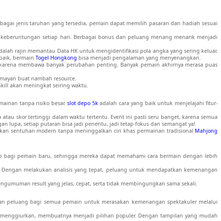
gai jenis taruhan yang tersedia, pemain dapat memilih pasaran dan hadiah sesuai
 keberuntungan setiap hari. Berbagai bonus dan peluang menang menarik menjadi
lah rajin memantau Data HK untuk mengidentifikasi pola angka yang sering keluar.
 baik, bermain
Togel Hongkong
bisa menjadi pengalaman yang menyenangkan.
an karena membawa banyak perubahan penting. Banyak pemain akhirnya merasa puas
Lumayan buat nambah resource.
kill akan meningkat seiring waktu.
ainan tanpa risiko besar.
slot depo 5k
adalah cara yang baik untuk menjelajahi fitur-
u skor tertinggi dalam waktu tertentu. Event ini pasti seru banget, karena semua
an lupa, setiap putaran bisa jadi penentu, jadi tetap fokus dan semangat ya!
rikan sentuhan modern tanpa meninggalkan ciri khas permainan tradisional
Mahjong
ap bagi pemain baru, sehingga mereka dapat memahami cara bermain dengan lebih
. Dengan melakukan analisis yang tepat, peluang untuk mendapatkan kemenangan
gumuman result yang jelas, cepat, serta tidak membingungkan sama sekali.
n peluang bagi semua pemain untuk merasakan kemenangan spektakuler melalui
g menggiurkan, membuatnya menjadi pilihan populer. Dengan tampilan yang mudah