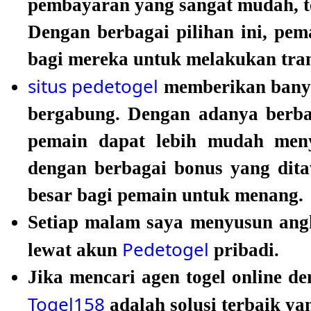
pembayaran yang sangat mudah, te
Dengan berbagai pilihan ini, pe
bagi mereka untuk melakukan tran
situs pedetogel
memberikan banya
bergabung. Dengan adanya berbag
pemain dapat lebih mudah meny
dengan berbagai bonus yang dita
besar bagi pemain untuk menang.
Setiap malam saya menyusun angk
Pedetogel
lewat akun
pribadi.
Jika mencari agen togel online d
Togel158
adalah solusi terbaik ya