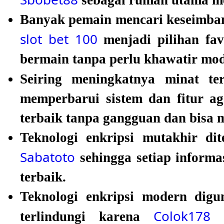
Banyak pemain mencari keseimbang
slot bet 100
menjadi pilihan fav
bermain tanpa perlu khawatir moda
Seiring meningkatnya minat te
memperbarui sistem dan fitur a
terbaik tanpa gangguan dan bisa 
Teknologi enkripsi mutakhir di
Sabatoto
sehingga setiap informa
terbaik.
Teknologi enkripsi modern digu
Colok178
terlindungi karena
m