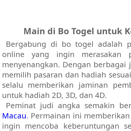
Main di Bo Togel untuk
Bergabung di bo togel adalah p
online yang ingin merasakan
menyenangkan. Dengan berbagai je
memilih pasaran dan hadiah sesuai 
selalu memberikan jaminan pem
untuk hadiah 2D, 3D, dan 4D.
Peminat judi angka semakin b
Macau
. Permainan ini memberika
ingin mencoba keberuntungan se