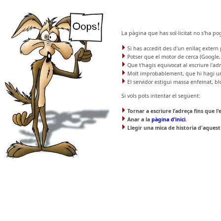
La pàgina que has sol·licitat no s'ha p
Si has accedit des d'un enllaç extern 
Potser que el motor de cerca (Google, Y
Que t'hagis equivocat al escriure l'ad
Molt improbablement, que hi hagi un er
El servidor estigui massa enfeinat, bl
Si vols pots intentar el següent:
Tornar a escriure l’adreça fins que l'
Anar a la
pàgina d’inici
.
Llegir una mica de historia d'aquest