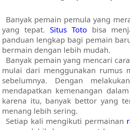
Banyak pemain pemula yang mera
yang tepat.
Situs Toto
bisa menja
panduan lengkap bagi pemain bar
bermain dengan lebih mudah.
Banyak pemain yang mencari car
mulai dari menggunakan rumus m
sebelumnya. Dengan melakukan
mendapatkan kemenangan dalam p
karena itu, banyak bettor yang t
menang lebih sering.
Setiap kali mengikuti permainan