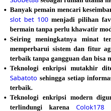
Banyak pemain mencari keseimbang
slot bet 100
menjadi pilihan fav
bermain tanpa perlu khawatir moda
Seiring meningkatnya minat te
memperbarui sistem dan fitur a
terbaik tanpa gangguan dan bisa 
Teknologi enkripsi mutakhir di
Sabatoto
sehingga setiap informa
terbaik.
Teknologi enkripsi modern digu
Colok178
terlindungi karena
m