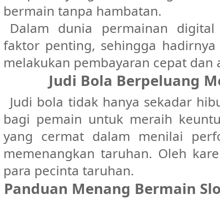
bermain tanpa hambatan.
Dalam dunia permainan digital
faktor penting, sehingga hadirny
melakukan pembayaran cepat dan a
Judi Bola Berpeluang 
Judi bola tidak hanya sekadar hi
bagi pemain untuk meraih keuntu
yang cermat dalam menilai perf
memenangkan taruhan. Oleh kare
para pecinta taruhan.
Panduan Menang Bermain Slo