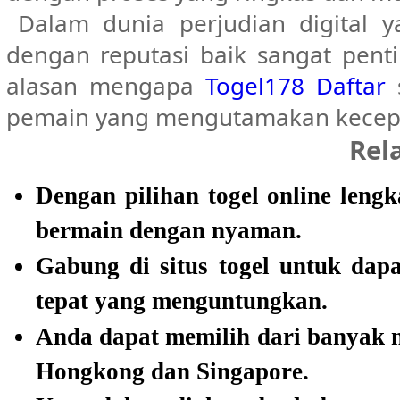
Dalam dunia perjudian digital 
dengan reputasi baik sangat penti
alasan mengapa
Togel178 Daftar
s
pemain yang mengutamakan kecepa
Rel
Dengan pilihan togel online leng
bermain dengan nyaman.
Gabung di situs togel untuk dap
tepat yang menguntungkan.
Anda dapat memilih dari banyak 
Hongkong dan Singapore.