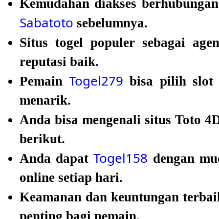
Kemudahan diakses berhubungan d
Sabatoto
sebelumnya.
Situs togel populer sebagai age
reputasi baik.
Togel279
Pemain
bisa pilih slot
menarik.
Anda bisa mengenali situs Toto 
berikut.
Togel158
Anda dapat
dengan mud
online setiap hari.
Keamanan dan keuntungan terbaik
penting bagi pemain.