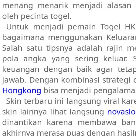
menang menarik menjadi alasan 
oleh pecinta togel.
Untuk menjadi pemain Togel HK
bagaimana menggunakan Keluaran 
Salah satu tipsnya adalah rajin 
pola angka yang sering keluar. 
keuangan dengan baik agar tetap
jawab. Dengan kombinasi strategi
Hongkong
bisa menjadi pengalam
Skin terbaru ini langsung viral k
skin lainnya lihat langsung
novaslo
dinantikan karena membawa ban
akhirnya merasa puas dengan hasil