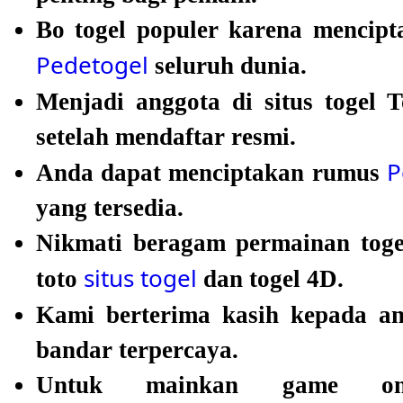
Bo togel populer karena mencipt
Pedetogel
seluruh dunia.
Menjadi anggota di situs togel 
setelah mendaftar resmi.
P
Anda dapat menciptakan rumus
yang tersedia.
Nikmati beragam permainan tog
situs togel
toto
dan togel 4D.
Kami berterima kasih kepada 
bandar terpercaya.
Untuk mainkan game onli