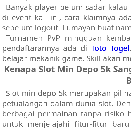
Banyak player belum sadar kalau 
di event kali ini, cara klaimnya ad
sebelum logout. Lumayan buat nam
Turnamen PvP mingguan kembali
pendaftarannya ada di
Toto Togel
belajar mekanik game. Skill akan m
Kenapa Slot Min Depo 5k San
B
Slot min depo 5k merupakan pili
petualangan dalam dunia slot. De
berbagai permainan tanpa risiko 
untuk menjelajahi fitur-fitur 