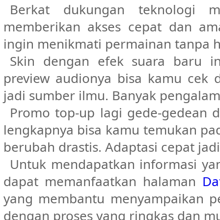
Berkat dukungan teknologi m
memberikan akses cepat dan ama
ingin menikmati permainan tanpa 
Skin dengan efek suara baru i
preview audionya bisa kamu cek 
jadi sumber ilmu. Banyak pengalama
Promo top-up lagi gede-gedean d
lengkapnya bisa kamu temukan p
berubah drastis. Adaptasi cepat jadi
Untuk mendapatkan informasi yan
dapat memanfaatkan halaman
Da
yang membantu menyampaikan pe
dengan proses yang ringkas dan mu